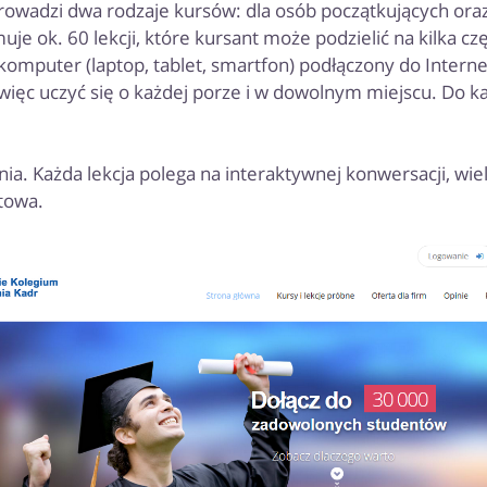
owadzi dwa rodzaje kursów: dla osób początkujących ora
uje ok. 60 lekcji, które kursant może podzielić na kilka czę
komputer (laptop, tablet, smartfon) podłączony do Intern
ięc uczyć się o każdej porze i w dowolnym miejscu. Do ka
a. Każda lekcja polega na interaktywnej konwersacji, wie
towa.