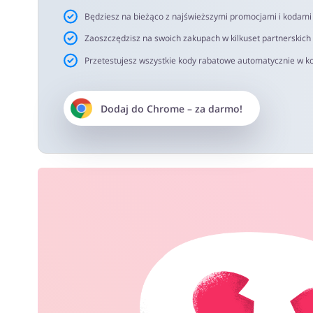
Będziesz na bieżąco z najświeższymi promocjami i kodam
Zaoszczędzisz na swoich zakupach w kilkuset partnerskich
Przetestujesz wszystkie kody rabatowe automatycznie w ko
Dodaj do
Chrome
– za darmo!