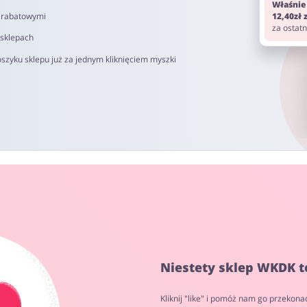
Właśnie
i rabatowymi
12,40zł
za ostat
 sklepach
szyku sklepu już za jednym kliknięciem myszki
Niestety sklep WKDK t
Kliknij "like" i pomóż nam go przekona