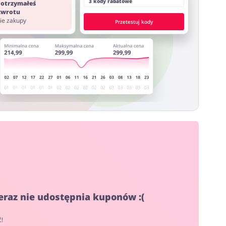
3 kody rabatowe
 otrzymałeś
 zwrotu
nie zakupy
Przetestuj kody
eraz nie udostępnia kuponów :(
ć!