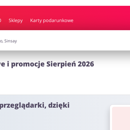
y i muzyka
Erotyka
Finanse
0
Sklepy
Karty podarunkowe
i dodatki
Prezenty i gadżety
Sp
 i promocje Sierpień 2026
Zdrowie i uroda
omocje
przeglądarki, dzięki