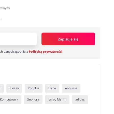
atowych
)
Zapisuję się
ch danych zgodnie z
Polityką prywatności
M
Sinsay
Zooplus
Hebe
eobuwie
Komputronik
Sephora
Leroy Merlin
adidas