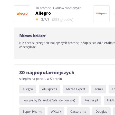
10 promocji i kodów rabatowych
Allegro
3.7/5
(253 głosów)
Newsletter
Nie chcesz przegapić najlepszych promocji? Zapisz się do alerabat
oszczędzać!
30 najpopularniejszych
sklepów na portalu w Sierpniu
Allegro
AliExpress
Media Expert
Temu
E
Lounge by Zalando (Zalando Lounge)
Pyszne.pl
H&M
Super-Pharm
WKdzik
Castorama
Douglas