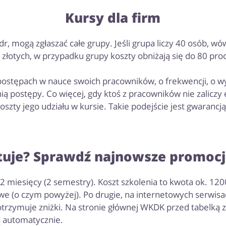
Kursy dla firm
dr, mogą zgłaszać całe grupy. Jeśli grupa liczy 40 osób, 
c złotych, w przypadku grupy koszty obniżają się do 80 pro
ostępach w nauce swoich pracowników, o frekwencji, o wy
nią postępy. Co więcej, gdy ktoś z pracowników nie zalic
szty jego udziału w kursie. Takie podejście jest gwarancj
sztuje? Sprawdź najnowsze promoc
12 miesięcy (2 semestry). Koszt szkolenia to kwota ok. 12
we (o czym powyżej). Po drugie, na internetowych serwisa
rzymuje zniżki. Na stronie głównej WKDK przed tabelką z 
ą automatycznie.