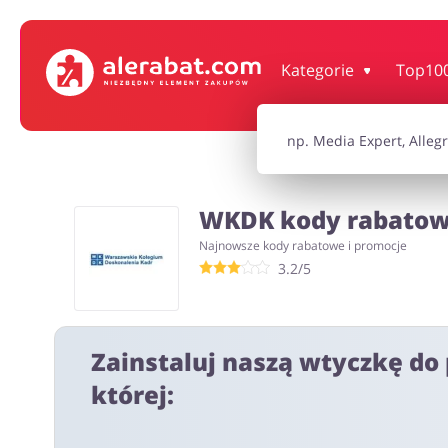
Dom, wnętrze i ogród
Książki, filmy, gr
Kategorie
Top10
Motoryzacja
Odzież, obuwie 
WKDK kody rabatowe
Turystyka i Podróże
Usługi
Najnowsze kody rabatowe i promocje
3.2/5
Wszystkie kody rabatowe
Wszystkie pr
Zainstaluj naszą wtyczkę do 
której: