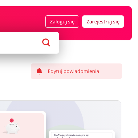
 i ubezpieczenia
Komputery foto i elektronika
Zaloguj się
Zarejestruj się
ort i hobby
AGD i RTV
Alkohole
Sklepy premium
Edytuj powiadomienia
Dla Twojego koszyka dostępne są: