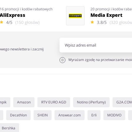
16 promocji i kodów rabatowych
20 promocji i kodów rab
AliExpress
Media Expert
4/5
(150 głosów)
3.8/5
(320 głosów
owego newslettera i zacznij
Wyrażam zgodę na przetwarzanie moi
mpik
Amazon
RTV EURO AGD
Notino (iPerfumy)
G2A.CO
Decathlon
SHEIN
Answear.com
Erli
MODIVO
Bershka