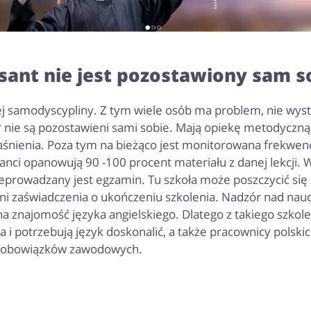
sant nie jest pozostawiony sam s
 samodyscypliny. Z tym wiele osób ma problem, nie wysta
nie są pozostawieni sami sobie. Mają opiekę metodyczną
aśnienia. Poza tym na bieżąco jest monitorowana frekwenc
ci opanowują 90 -100 procent materiału z danej lekcji. W
zeprowadzany jest egzamin. Tu szkoła może poszczycić si
ni zaświadczenia o ukończeniu szkolenia. Nadzór nad na
a znajomość języka angielskiego. Dlatego z takiego szkole
ca i potrzebują język doskonalić, a także pracownicy polsk
u obowiązków zawodowych.