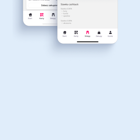
Dla dziecka
Dom, wnętrze i ogród
Właśnie otrzymałeś
12,40zł zwrotu
Książki, filmy, gry i muzyka
Erotyka
za ostatnie zakupy
Dla Twojego koszyka dostępne są:
3 kody rabatowe
Przetestuj kody
Finanse i ubezpieczenia
Komputery foto i
elektronika
Motoryzacja
Odzież, obuwie i dodatki