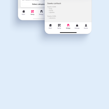
Dla dziecka
Dom, wnętrze i ogród
Właśnie otrzymałeś
12,40zł zwrotu
Książki, filmy, gry i muzyka
Erotyka
za ostatnie zakupy
Dla Twojego koszyka dostępne są:
3 kody rabatowe
Przetestuj kody
Finanse i ubezpieczenia
Komputery foto i
elektronika
Motoryzacja
Odzież, obuwie i dodatki