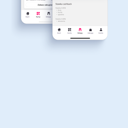
Dla dziecka
Dom, wnętrze i ogród
PRZEJDŹ DO PROMOCJI
Darmowa dostawa
Darmowa dostawa dla zamówień od 298 zł
w Krzychuman Toys!
Książki, filmy, gry i muzyka
Erotyka
Cashback do 3%
967
Do odwołania
6
Finanse i ubezpieczenia
Komputery foto i
PRZEJDŹ DO PROMOCJI
elektronika
Darmowa dostawa
Darmowa dostawa dla zamówień powyżej
Motoryzacja
199 zł w KupZabawke!
Odzież, obuwie i dodatki
Cashback do 2.5%