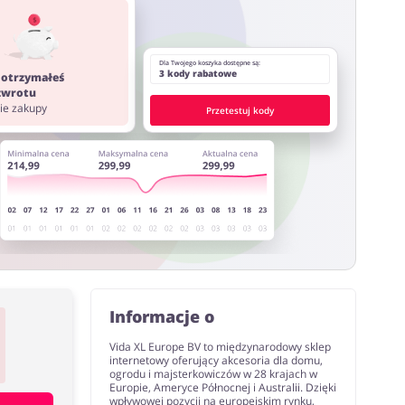
ystać z innych stron lub rozszerzeń do przeglądarki
Dla Twojego koszyka dostępne są:
3 kody rabatowe
 otrzymałeś
 zwrotu
nie zakupy
Przetestuj kody
Informacje o
Vida XL Europe BV to międzynarodowy sklep
internetowy oferujący akcesoria dla domu,
ogrodu i majsterkowiczów w 28 krajach w
Europie, Ameryce Północnej i Australii. Dzięki
wpływowej pozycji na europejskim rynku,