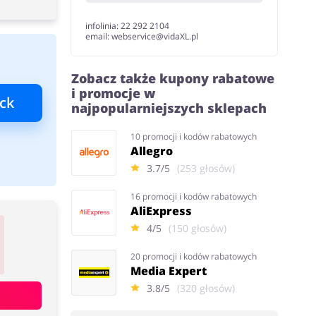
infolinia: 22 292 2104
email: webservice@vidaXL.pl
Zobacz także kupony rabatowe
i promocje w
ck
najpopularniejszych sklepach
10 promocji i kodów rabatowych
Allegro
3.7/5
(253 głosów)
16 promocji i kodów rabatowych
AliExpress
4/5
(150 głosów)
20 promocji i kodów rabatowych
Media Expert
3.8/5
(320 głosów)