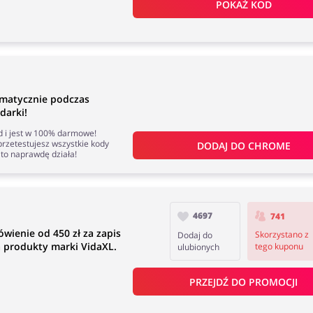
POKAŻ KOD
matycznie podczas
darki!
nd i jest w 100% darmowe!
rzetestujesz wszystkie kody
DODAJ DO 
CHROME
to naprawdę działa!
4697
741
wienie od 450 zł za zapis
Skorzystano z
Dodaj do
a produkty marki VidaXL.
tego kuponu
ulubionych
PRZEJDŹ DO PROMOCJI