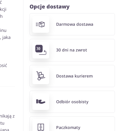
ć
Opcje dostawy
kcji
ch
Darmowa dostawa
minu
 jaka
30 dni na zwrot
osić
Dostawa kurierem
Odbiór osobisty
ikają z
tu
Paczkomaty
mianą