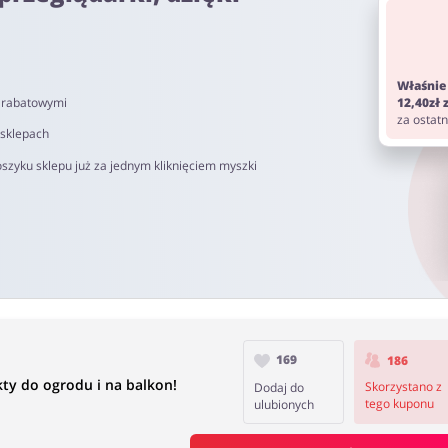
om. Pamiętaj aby przed zakupem wyłączyć AdBlock oraz aby nie korz
Właśnie
i rabatowymi
12,40zł
do 90 dni.
za ostat
 sklepach
szyku sklepu już za jednym kliknięciem myszki
169
186
y do ogrodu i na balkon!
Skorzystano z
Dodaj do
tego kuponu
ulubionych