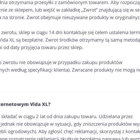
 dnia otrzymania przesyłki z zamówionym towarem. Aby rozpoczą
nie ze sklepem, lub wejść w zakładkę „Zwrot” znajdującą się w se
a na stronie. Zwrot obejmuje nieużywane produkty w oryginalny
i zwrotu, sklep w ciągu 14 dni kontaktuje się celem ustalenia ter
w Vida XL są bezpłatne. Zwrot środków otrzymamy tą samą metodą,
 od daty przyjęcia towaru przez sklep.
do zwrotu nie obowiązuje w przypadku zakupu produktów
ych według specyfikacji klienta). Zwracane produkty nie mogą n
nternetowym Vida XL?
kładać w ciągu 2 lat od dnia zakupu towaru. Udzielana przez
jednak nie obowiązuje w sytuacji, gdy zniszczenia produktów wyn
 ogrodowych). Aby zgłosić chęć reklamacji, skorzystaj z kontak
ywne rozpatrzenie reklamacji skutkuje bezpłatną naprawą lub wy