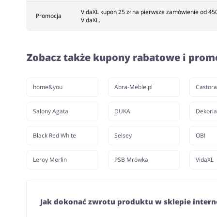
VidaXL kupon 25 zł na pierwsze zamówienie od 450 
Promocja
VidaXL.
Zobacz także kupony rabatowe i prom
home&you
Abra-Meble.pl
Castor
Salony Agata
DUKA
Dekoria
Black Red White
Selsey
OBI
Leroy Merlin
PSB Mrówka
VidaXL
Jak dokonać zwrotu produktu w sklepie inter