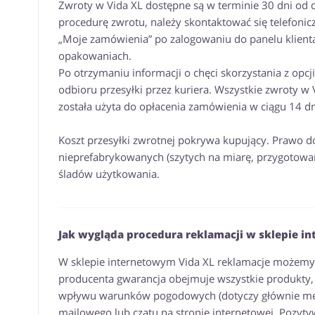
Zwroty w Vida XL dostępne są w terminie 30 dni od
procedurę zwrotu, należy skontaktować się telefonicz
„Moje zamówienia” po zalogowaniu do panelu klient
opakowaniach.
Po otrzymaniu informacji o chęci skorzystania z opcj
odbioru przesyłki przez kuriera. Wszystkie zwroty 
została użyta do opłacenia zamówienia w ciągu 14 dni
Koszt przesyłki zwrotnej pokrywa kupujący. Prawo 
nieprefabrykowanych (szytych na miarę, przygotowan
śladów użytkowania.
Jak wygląda procedura reklamacji w sklepie i
W sklepie internetowym Vida XL reklamacje możemy s
producenta gwarancja obejmuje wszystkie produkty, 
wpływu warunków pogodowych (dotyczy głównie mebli
mailowego lub czatu na stronie internetowej. Pozyt