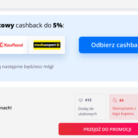
towy
cashback do
5%
:
Odbierz cashba
ą następnie będziesz mógł
412
44
nach!
Skorzystano z
Dodaj do
tego kuponu
ulubionych
PRZEJDŹ DO PROMOCJI