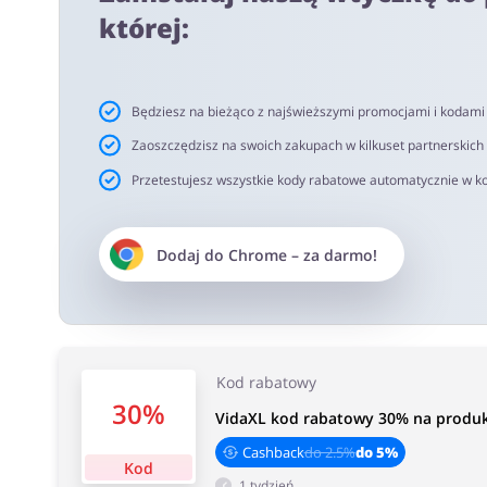
netto. Rekomendujemy korzystanie z wtyczki alerabat.c
której:
oferujących kody rabatowe lub cashback.
Czas akceptacji cashback:
Będziesz na bieżąco z najświeższymi promocjami i kodam
Średni czas akceptacji Cashback w VidaXL wynosi od 40 
Zaoszczędzisz na swoich zakupach w kilkuset partnerskich
Przetestujesz wszystkie kody rabatowe automatycznie w ko
Dodaj do
Chrome
– za darmo!
Kod rabatowy
30%
VidaXL kod rabatowy 30% na produkt
Cashback
do 2.5%
do 5%
Kod
1 tydzień