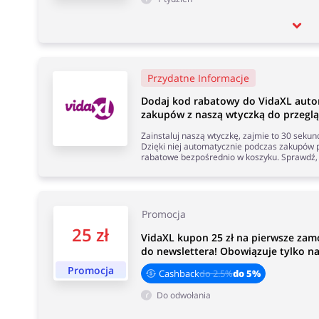
Przydatne Informacje
Dodaj kod rabatowy do VidaXL auto
zakupów z naszą wtyczką do przeglą
Zainstaluj naszą wtyczkę, zajmie to 30 seku
Dzięki niej automatycznie podczas zakupów p
rabatowe bezpośrednio w koszyku. Sprawdź, 
Promocja
25 zł
VidaXL kupon 25 zł na pierwsze zamó
do newslettera! Obowiązuje tylko n
Promocja
Cashback
do 2.5%
do 5%
Do odwołania