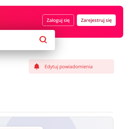
 i ubezpieczenia
Komputery foto i elektronika
Zaloguj się
Zarejestruj się
ort i hobby
AGD i RTV
Alkohole
Sklepy premium
Edytuj powiadomienia
ostawy oraz może być naliczony od kwoty zamówienia