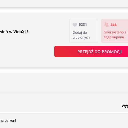
5231
368
ień w VidaXL!
Skorzystano z
Dodaj do
tego kuponu
ulubionych
PRZEJDŹ DO PROMOCJI
wyg
na balkon!