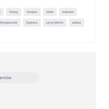
M
Sinsay
Zooplus
Hebe
eobuwie
Komputronik
Sephora
Leroy Merlin
adidas
mentów