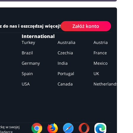
Załóż konto
z do nas i oszczędzaj więcej!
International
Turkey
Australia
Austria
Brazil
Czechia
France
Germany
India
Mexico
Spain
Portugal
UK
USA
Canada
Netherlands
zkę w swojej 
glądarce