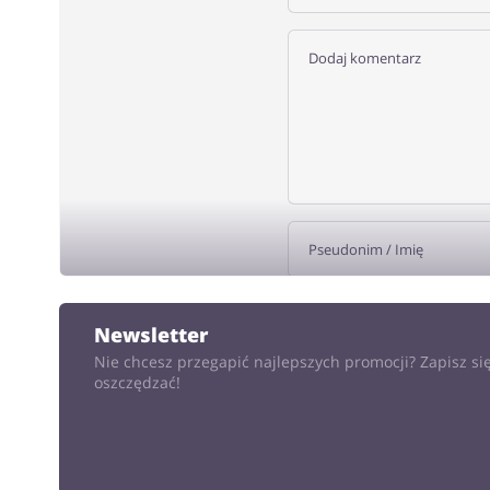
DODA
Newsletter
Nie chcesz przegapić najlepszych promocji? Zapisz się
oszczędzać!