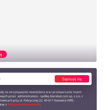
ej
Zapisuję się
dę na otrzymywanie newslettera oraz przetwarzanie moich
wych przez administratora - spółkę Alerabat.com sp. z o.o. z
towicach przy ul. Fabrycznej 22, 40-611 Katowice (KRS:
dnie z
Polityką prywatności
.