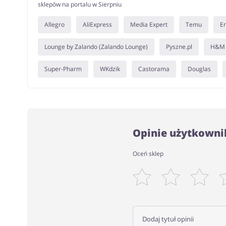
sklepów na portalu w Sierpniu
Allegro
AliExpress
Media Expert
Temu
E
Lounge by Zalando (Zalando Lounge)
Pyszne.pl
H&M
Super-Pharm
WKdzik
Castorama
Douglas
Opinie użytkown
Oceń sklep