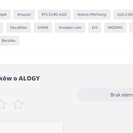
mpik
Amazon
RTV EURO AGD
Notino (iPerfumy)
G2A.CO
Decathlon
SHEIN
Answear.com
Erli
MODIVO
Bershka
ików o ALOGY
Brak ele