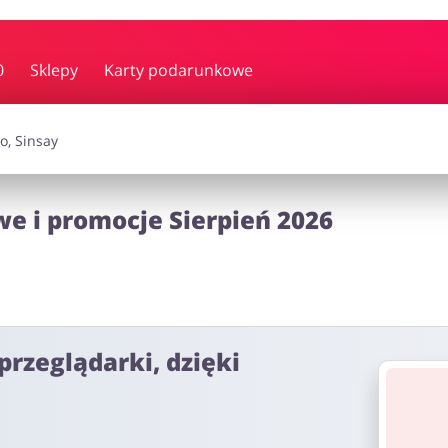
y i muzyka
Erotyka
Finanse
0
Sklepy
Karty podarunkowe
i dodatki
Prezenty i gadżety
Sp
e i promocje Sierpień 2026
Zdrowie i uroda
omocje
przeglądarki, dzięki