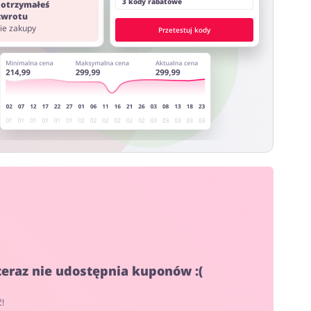
3 kody rabatowe
 otrzymałeś
 zwrotu
nie zakupy
Przetestuj kody
teraz nie udostępnia kuponów :(
ć!