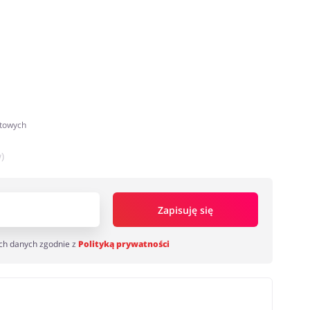
atowych
)
Zapisuję się
ch danych zgodnie z
Polityką prywatności