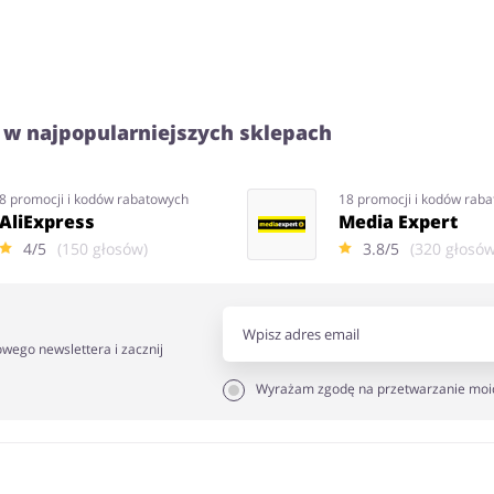
 w najpopularniejszych sklepach
8 promocji i kodów rabatowych
18 promocji i kodów rab
AliExpress
Media Expert
4/5
(150 głosów)
3.8/5
(320 głosów
owego newslettera i zacznij
Wyrażam zgodę na przetwarzanie moi