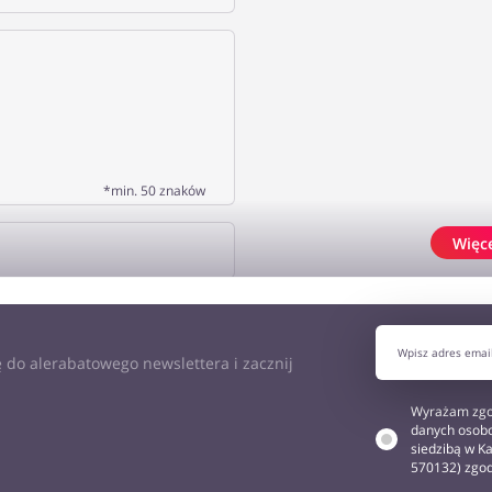
*min. 50 znaków
Więc
J OPINIĘ
 do alerabatowego newslettera i zacznij
Wyrażam zgo
danych osobo
siedzibą w Ka
570132) zgo