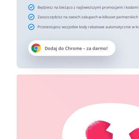
Będziesz na bieżąco z najświeższymi promocjami i kodam
Zaoszczędzisz na swoich zakupach w kilkuset partnerskich
Przetestujesz wszystkie kody rabatowe automatycznie w ko
Dodaj do
Chrome
– za darmo!