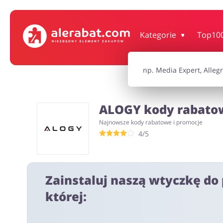
Dom, wnętrze i ogród
Książki, filmy, gr
Kategorie
Top10
Motoryzacja
Odzież, obuwie 
ALOGY kody rabatow
Turystyka i Podróże
Usługi
Najnowsze kody rabatowe i promocje
4/5
Wszystkie kody rabatowe
Wszystkie pr
Zainstaluj naszą wtyczkę do 
której: