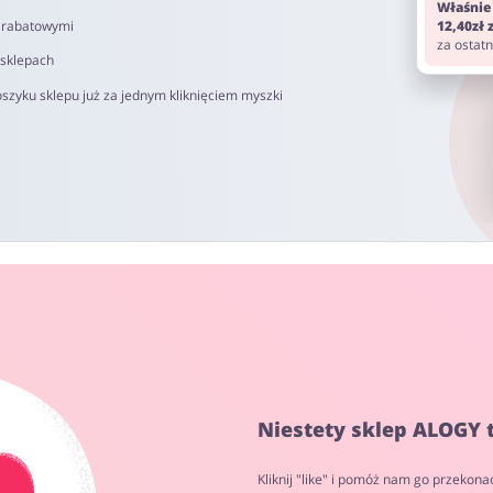
Właśnie
i rabatowymi
12,40zł
za ostat
 sklepach
szyku sklepu już za jednym kliknięciem myszki
Niestety sklep ALOGY 
Kliknij "like" i pomóż nam go przekona