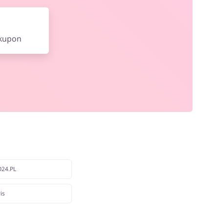
 kupon
24.PL
is