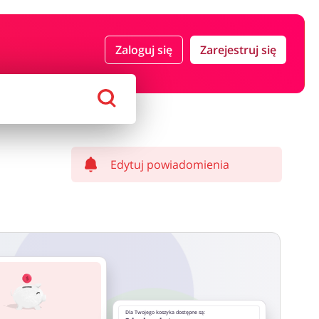
 i ubezpieczenia
Komputery foto i elektronika
Zaloguj się
Zarejestruj się
ort i hobby
AGD i RTV
Alkohole
Sklepy premium
Edytuj powiadomienia
Dla Twojego koszyka dostępne są: