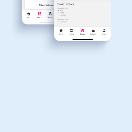
Dla dziecka
Dom, wnętrze i ogród
Właśnie otrzymałeś
12,40zł zwrotu
Książki, filmy, gry i muzyka
Erotyka
za ostatnie zakupy
Dla Twojego koszyka dostępne są:
3 kody rabatowe
Przetestuj kody
Finanse i ubezpieczenia
Komputery foto i
elektronika
Motoryzacja
Odzież, obuwie i dodatki