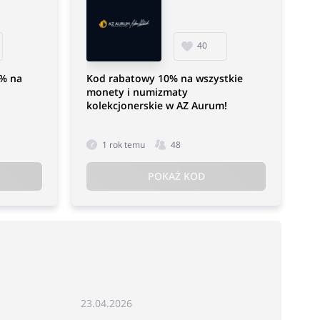
40
0% na
Kod rabatowy 10% na wszystkie
monety i numizmaty
kolekcjonerskie w AZ Aurum!
1 rok temu
48
POKAŻ KOD
23.04.2026