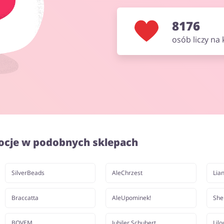
8176
osób liczy na
ocje w podobnych sklepach
SilverBeads
AleChrzest
Lian
Braccatta
AleUpominek!
She
BOVEM
Jubiler Schubert
Lilo