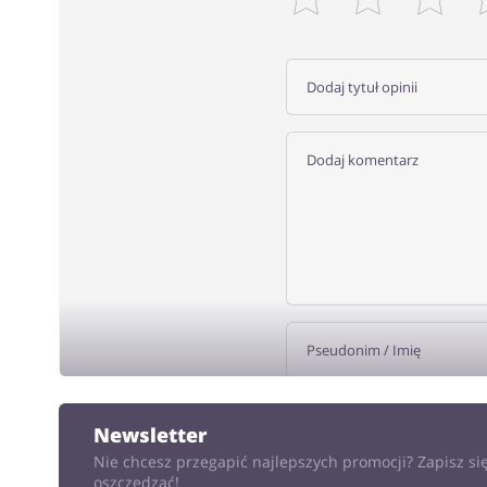
DODA
Newsletter
Nie chcesz przegapić najlepszych promocji? Zapisz się
oszczędzać!