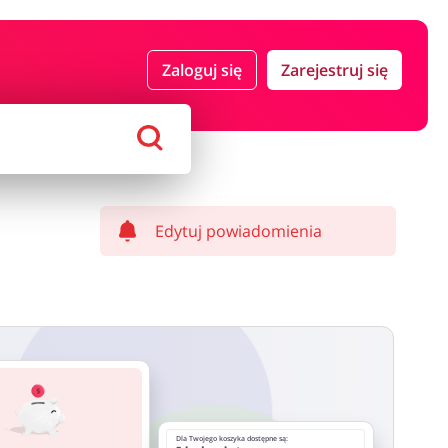
 i ubezpieczenia
Komputery foto i elektronika
Zaloguj się
Zarejestruj się
ort i hobby
AGD i RTV
Alkohole
Sklepy premium
Edytuj powiadomienia
Dla Twojego koszyka dostępne są: