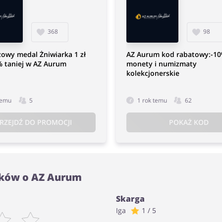
368
98
zowy medal Żniwiarka 1 zł
AZ Aurum kod rabatowy:-1
% taniej w AZ Aurum
monety i numizmaty
kolekcjonerskie
temu
5
1 rok temu
62
RZEJDŹ DO PROMOCJI
POKAŻ KOD
ików o AZ Aurum
Skarga
Iga
1 / 5