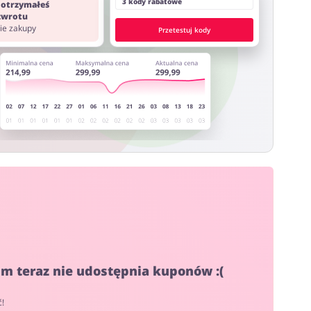
3 kody rabatowe
 otrzymałeś
 zwrotu
nie zakupy
Przetestuj kody
um teraz nie udostępnia kuponów :(
ć!