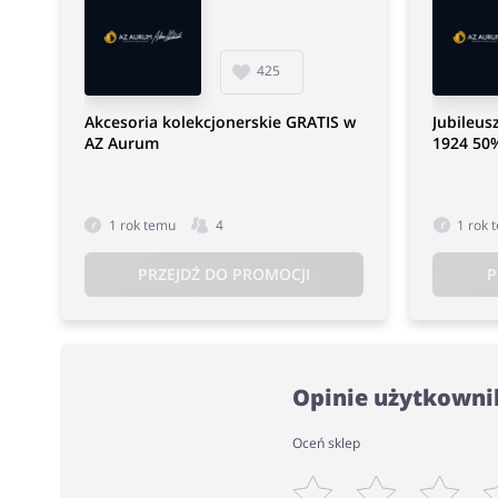
425
Akcesoria kolekcjonerskie GRATIS w
Jubileus
AZ Aurum
1924 50
1 rok temu
4
1 rok 
PRZEJDŹ DO PROMOCJI
P
Opinie użytkown
Oceń sklep