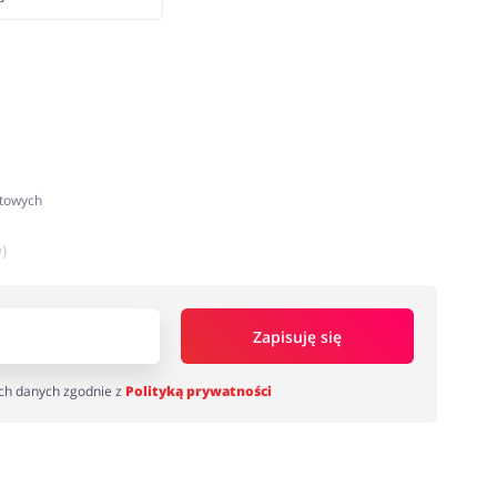
atowych
)
Zapisuję się
ch danych zgodnie z
Polityką prywatności