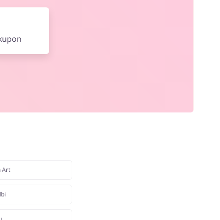
 kupon
 Art
lbi
u