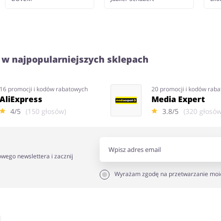
 w najpopularniejszych sklepach
16 promocji i kodów rabatowych
20 promocji i kodów rab
AliExpress
Media Expert
4/5
(150 głosów)
3.8/5
(320 głosów
owego newslettera i zacznij
Wyrażam zgodę na przetwarzanie moi