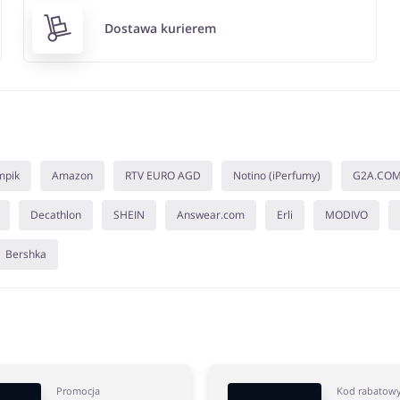
Dostawa kurierem
mpik
Amazon
RTV EURO AGD
Notino (iPerfumy)
G2A.CO
Decathlon
SHEIN
Answear.com
Erli
MODIVO
Bershka
Promocja
Kod rabatow