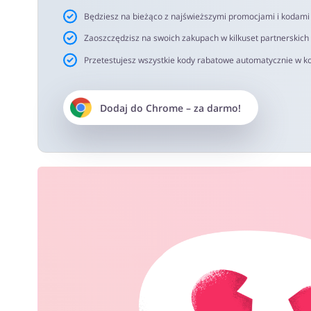
Będziesz na bieżąco z najświeższymi promocjami i kodam
Zaoszczędzisz na swoich zakupach w kilkuset partnerskich
Przetestujesz wszystkie kody rabatowe automatycznie w ko
Dodaj do
Chrome
– za darmo!