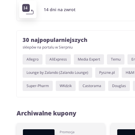
14 dni na zwrot
30 najpopularniejszych
sklepów na portalu w Sierpniu
Allegro
AliExpress
Media Expert
Temu
E
Lounge by Zalando (Zalando Lounge)
Pyszne.pl
H&M
Super-Pharm
WKdzik
Castorama
Douglas
Archiwalne kupony
Promocja