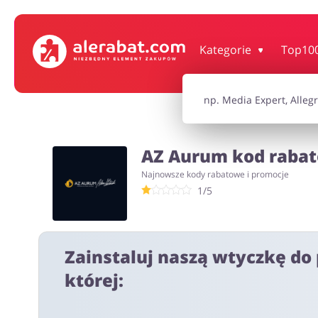
Dom, wnętrze i ogród
Książki, filmy, gr
Kategorie
Top10
Motoryzacja
Odzież, obuwie 
AZ Aurum kod rabato
Turystyka i Podróże
Usługi
Najnowsze kody rabatowe i promocje
1/5
Wszystkie kody rabatowe
Wszystkie pr
Zainstaluj naszą wtyczkę do 
której: