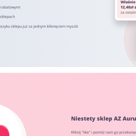
Właśnie
i rabatowymi
12,40zł
za ostat
 sklepach
szyku sklepu już za jednym kliknięciem myszki
Niestety sklep AZ Aur
Kliknij "like" i pomóż nam go przekona