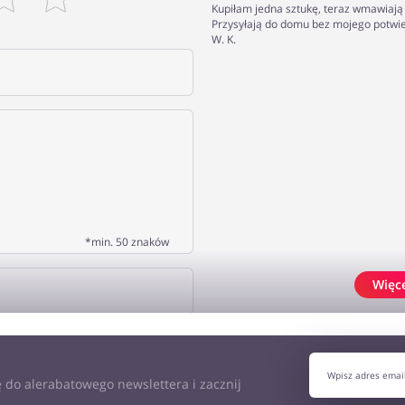
Kupiłam jedna sztukę, teraz wmawiają 
Przysyłają do domu bez mojego potwie
W. K.
*min. 50 znaków
Więc
J OPINIĘ
 do alerabatowego newslettera i zacznij