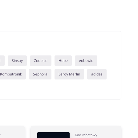
M
Sinsay
Zooplus
Hebe
eobuwie
Komputronik
Sephora
Leroy Merlin
adidas
y
Kod rabatowy