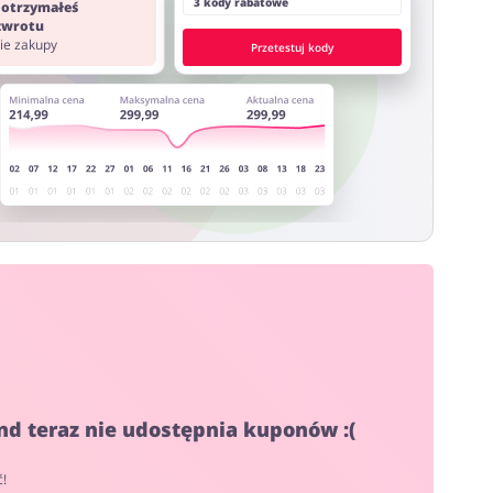
3 kody rabatowe
 otrzymałeś
 zwrotu
nie zakupy
Przetestuj kody
nd teraz nie udostępnia kuponów :(
ć!