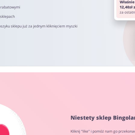
Właśnie
i rabatowymi
12,40zł
za ostat
 sklepach
szyku sklepu już za jednym kliknięciem myszki
Niestety sklep Bingola
Kliknij "like" i pomóż nam go przekona