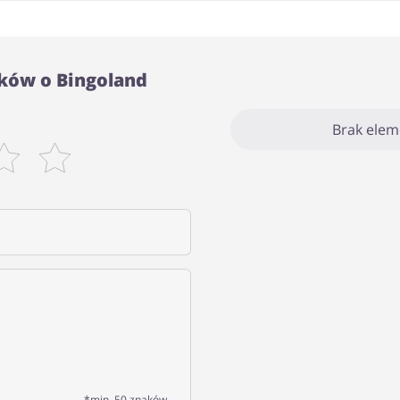
ków o Bingoland
Brak ele
*min. 50 znaków