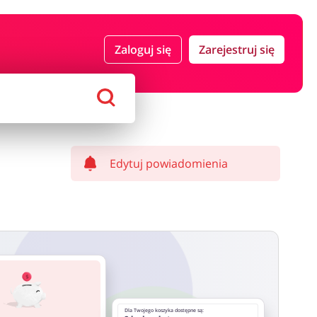
 i ubezpieczenia
Komputery foto i elektronika
Zaloguj się
Zarejestruj się
ort i hobby
AGD i RTV
Alkohole
Sklepy premium
Edytuj powiadomienia
Dla Twojego koszyka dostępne są: