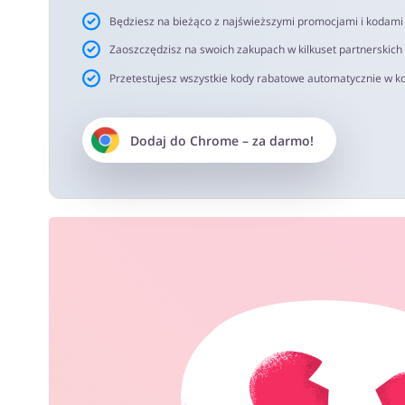
Będziesz na bieżąco z najświeższymi promocjami i kodam
Zaoszczędzisz na swoich zakupach w kilkuset partnerskich
Przetestujesz wszystkie kody rabatowe automatycznie w ko
Dodaj do
Chrome
– za darmo!