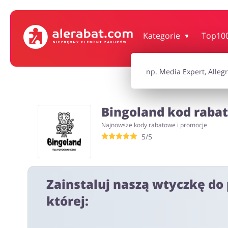
Dom, wnętrze i ogród
Książki, filmy, gr
Kategorie
Top10
Motoryzacja
Odzież, obuwie 
Bingoland kod rabat
Turystyka i Podróże
Usługi
Najnowsze kody rabatowe i promocje
5/5
Wszystkie kody rabatowe
Wszystkie pr
Zainstaluj naszą wtyczkę do 
której: