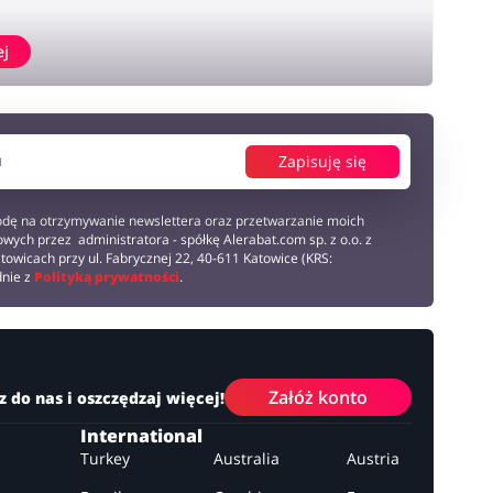
ej
Zapisuję się
dę na otrzymywanie newslettera oraz przetwarzanie moich
wych przez administratora - spółkę Alerabat.com sp. z o.o. z
towicach przy ul. Fabrycznej 22, 40-611 Katowice (KRS:
dnie z
Polityką prywatności
.
Załóż konto
z do nas i oszczędzaj więcej!
International
Turkey
Australia
Austria