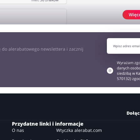
Więc
J OPINIĘ
 do alerabatowego newslettera i zacznij
Wyrażam zgo
danych osobo
siedzibą w Ka
570132) zgo
Dołąc
Przydatne linki i informacje
O nas
Wtyczka alerabat.com