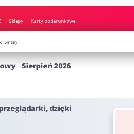
y i muzyka
Erotyka
Finanse
0
Sklepy
Karty podarunkowe
i dodatki
Prezenty i gadżety
Sp
owy ◦ Sierpień 2026
Zdrowie i uroda
omocje
przeglądarki, dzięki