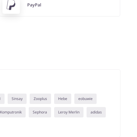
PayPal
M
Sinsay
Zooplus
Hebe
eobuwie
Komputronik
Sephora
Leroy Merlin
adidas