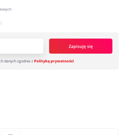
atowych
)
Zapisuję się
ch danych zgodnie z
Polityką prywatności