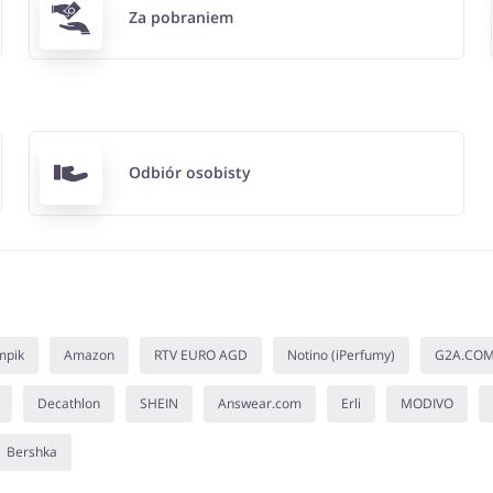
Za pobraniem
Odbiór osobisty
mpik
Amazon
RTV EURO AGD
Notino (iPerfumy)
G2A.CO
Decathlon
SHEIN
Answear.com
Erli
MODIVO
Bershka