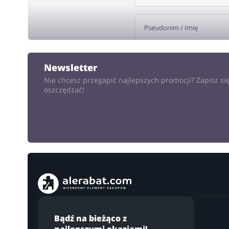
DODA
Newsletter
Nie chcesz przegapić najlepszych promocji? Zapisz się
oszczędzać!
Bądź na bieżąco z
najlepszymi okazjami!