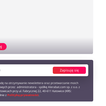
ej
Zapisuję się
dę na otrzymywanie newslettera oraz przetwarzanie moich
wych przez administratora - spółkę Alerabat.com sp. z o.o. z
towicach przy ul. Fabrycznej 22, 40-611 Katowice (KRS:
dnie z
Polityką prywatności
.