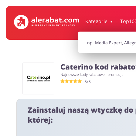
Dom, wnętrze i ogród
Książki, filmy, gr
Kategorie
Top10
Motoryzacja
Odzież, obuwie 
Caterino kod rabato
Turystyka i Podróże
Usługi
Najnowsze kody rabatowe i promocje
5/5
Wszystkie kody rabatowe
Wszystkie pr
Zainstaluj naszą wtyczkę do 
której: