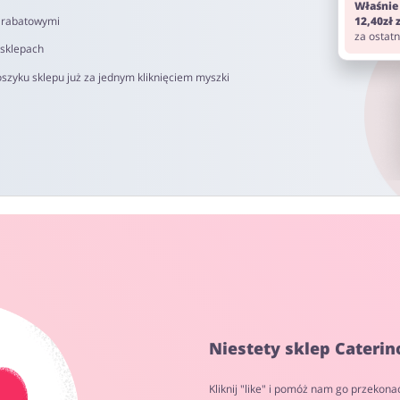
Właśnie
i rabatowymi
12,40zł
za ostat
 sklepach
szyku sklepu już za jednym kliknięciem myszki
Niestety sklep Caterin
Kliknij "like" i pomóż nam go przekona