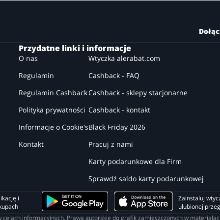
Dołąc
Przydatne linki i informacje
O nas
Wtyczka alerabat.com
Regulamin
Cashback - FAQ
Regulamin Cashback
Cashback - sklepy stacjonarne
Polityka prywatności
Cashback - kontakt
Informacje o Cookie's
Black Friday 2026
Kontakt
Pracuj z nami
Karty podarunkowe dla Firm
Sprawdź saldo karty podarunkowej
kację i 
Zainstaluj wtyc
akupach
ulubionej prze
o w celach informacyjnych. Prawa autorskie do grafik zamieszczonych w materia