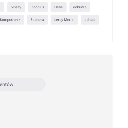
M
Sinsay
Zooplus
Hebe
eobuwie
Komputronik
Sephora
Leroy Merlin
adidas
mentów