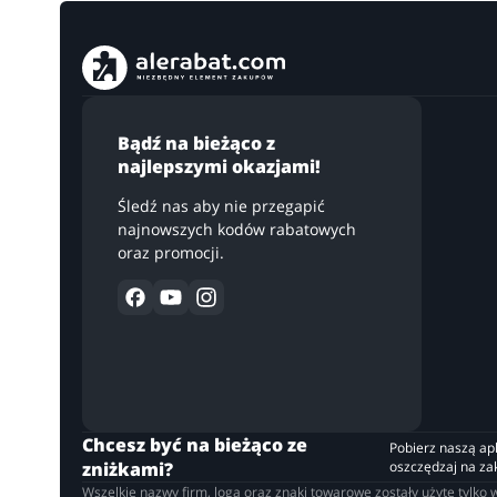
Bądź na bieżąco z
najlepszymi okazjami!
Śledź nas aby nie przegapić
najnowszych kodów rabatowych
oraz promocji.
Chcesz być na bieżąco ze
Pobierz naszą apli
zniżkami?
oszczędzaj na z
Wszelkie nazwy firm, loga oraz znaki towarowe zostały użyte tylk