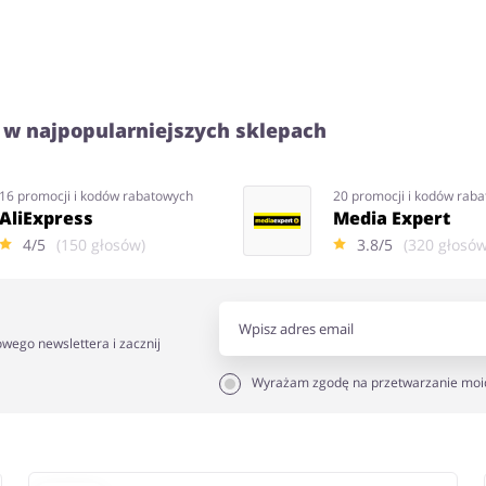
 w najpopularniejszych sklepach
16 promocji i kodów rabatowych
20 promocji i kodów rab
AliExpress
Media Expert
4/5
(150 głosów)
3.8/5
(320 głosów
owego newslettera i zacznij
Wyrażam zgodę na przetwarzanie moi