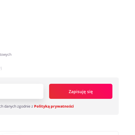
atowych
)
Zapisuję się
ch danych zgodnie z
Polityką prywatności