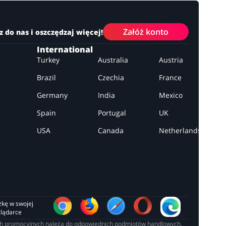
Załóż konto
z do nas i oszczędzaj więcej!
International
Turkey
Australia
Austria
Brazil
Czechia
France
Germany
India
Mexico
Spain
Portugal
UK
USA
Canada
Netherlands
zkę w swojej 
glądarce
łach promocyjnych należą do odpowiednich podmiotów handlowych.