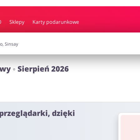
y i muzyka
Erotyka
Finanse
0
Sklepy
Karty podarunkowe
i dodatki
Prezenty i gadżety
Sp
wy ◦ Sierpień 2026
Zdrowie i uroda
omocje
przeglądarki, dzięki