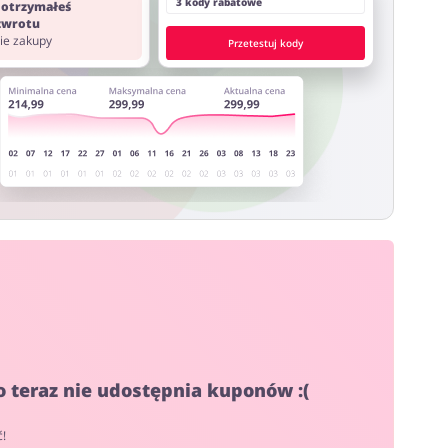
3 kody rabatowe
 otrzymałeś
 zwrotu
nie zakupy
Przetestuj kody
o teraz nie udostępnia kuponów :(
ć!