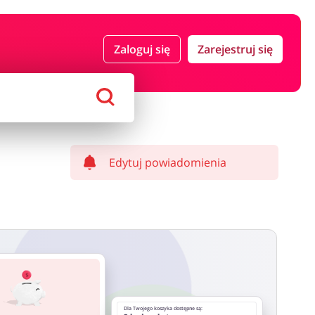
 i ubezpieczenia
Komputery foto i elektronika
Zaloguj się
Zarejestruj się
ort i hobby
AGD i RTV
Alkohole
Sklepy premium
Edytuj powiadomienia
Dla Twojego koszyka dostępne są: