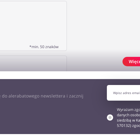
*min. 50 znaków
Więc
J OPINIĘ
 do alerabatowego newslettera i zacznij
Wyrażam zgo
danych osobo
siedzibą w Ka
570132) zgo