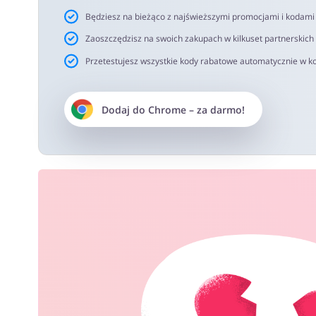
Będziesz na bieżąco z najświeższymi promocjami i kodam
Zaoszczędzisz na swoich zakupach w kilkuset partnerskich
Przetestujesz wszystkie kody rabatowe automatycznie w ko
Dodaj do
Chrome
– za darmo!