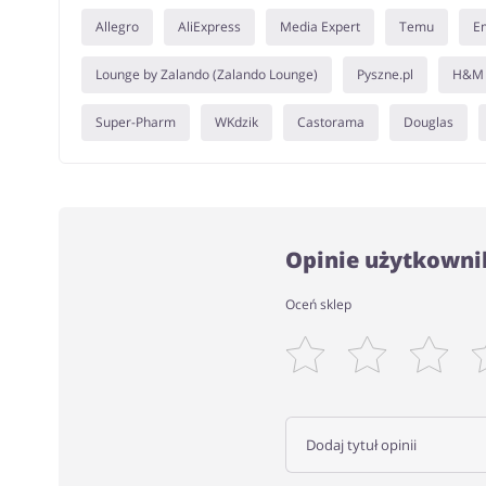
Allegro
AliExpress
Media Expert
Temu
E
Lounge by Zalando (Zalando Lounge)
Pyszne.pl
H&M
Super-Pharm
WKdzik
Castorama
Douglas
Opinie użytkowni
Oceń sklep