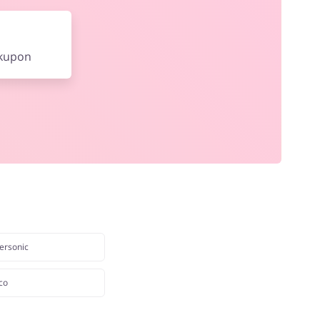
 kupon
ersonic
co