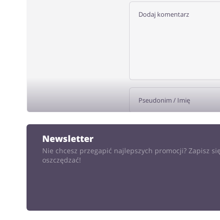
DODA
Newsletter
Nie chcesz przegapić najlepszych promocji? Zapisz się
oszczędzać!