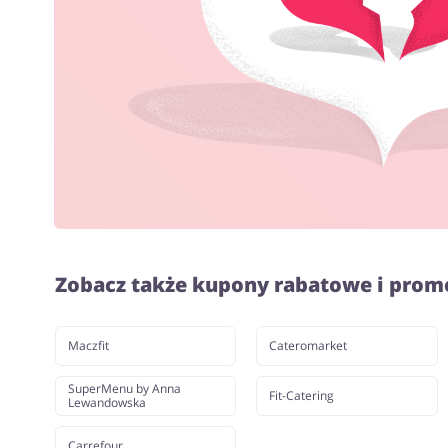
Zobacz także kupony rabatowe i prom
Maczfit
Cateromarket
SuperMenu by Anna
Fit-Catering
Lewandowska
Carrefour