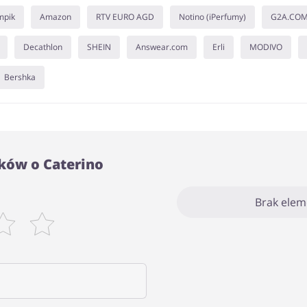
mpik
Amazon
RTV EURO AGD
Notino (iPerfumy)
G2A.CO
Decathlon
SHEIN
Answear.com
Erli
MODIVO
Bershka
ków o Caterino
Brak ele