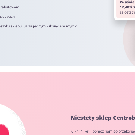
Właśnie
i rabatowymi
12,40zł
za ostat
 sklepach
szyku sklepu już za jednym kliknięciem myszki
Niestety sklep Centrob
Kliknij "like" i pomóż nam go przekona