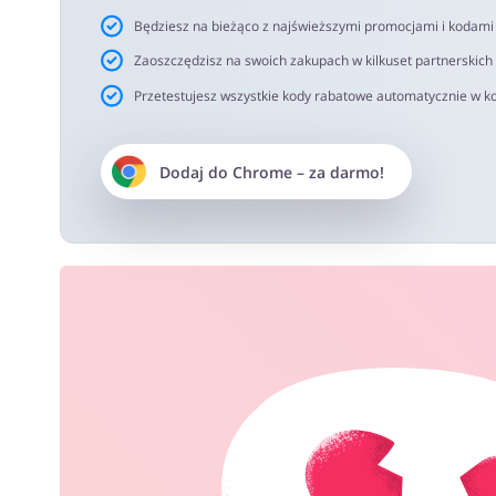
Będziesz na bieżąco z najświeższymi promocjami i kodam
Zaoszczędzisz na swoich zakupach w kilkuset partnerskich
Przetestujesz wszystkie kody rabatowe automatycznie w ko
Dodaj do
Chrome
– za darmo!