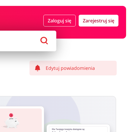
 i ubezpieczenia
Komputery foto i elektronika
Zaloguj się
Zarejestruj się
ort i hobby
AGD i RTV
Alkohole
Sklepy premium
Edytuj powiadomienia
Dla Twojego koszyka dostępne są: