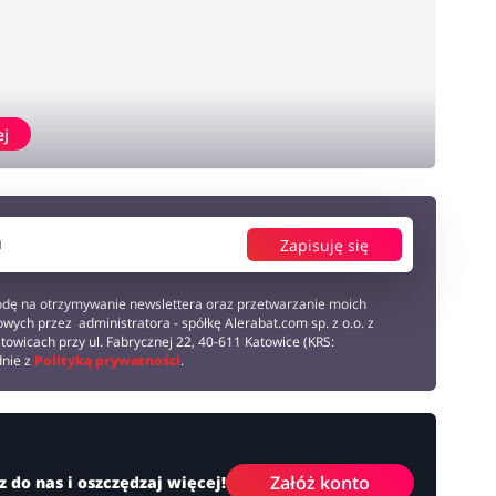
ej
Zapisuję się
dę na otrzymywanie newslettera oraz przetwarzanie moich
wych przez administratora - spółkę Alerabat.com sp. z o.o. z
towicach przy ul. Fabrycznej 22, 40-611 Katowice (KRS:
dnie z
Polityką prywatności
.
Załóż konto
z do nas i oszczędzaj więcej!