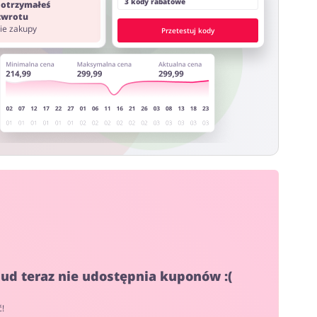
3 kody rabatowe
 otrzymałeś
 zwrotu
nie zakupy
Przetestuj kody
ud teraz nie udostępnia kuponów :(
ć!