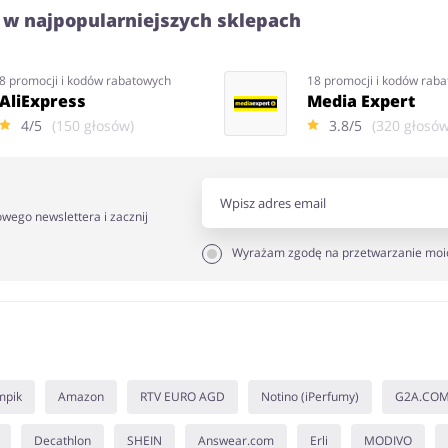
 w najpopularniejszych sklepach
8 promocji i kodów rabatowych
18 promocji i kodów rab
AliExpress
Media Expert
4/5
(150 głosów)
3.8/5
(320 głosów
owego newslettera i zacznij
Wyrażam zgodę na przetwarzanie moi
mpik
Amazon
RTV EURO AGD
Notino (iPerfumy)
G2A.CO
Decathlon
SHEIN
Answear.com
Erli
MODIVO