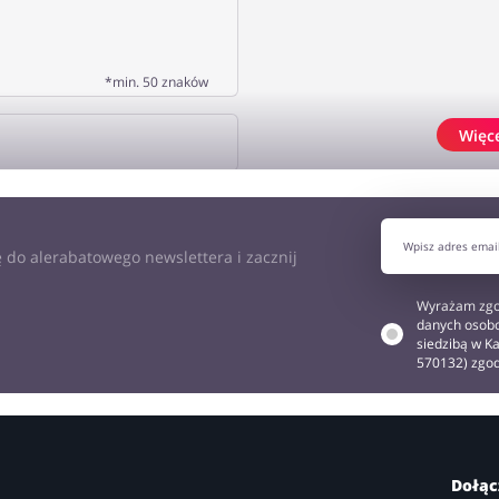
*min. 50 znaków
Więc
J OPINIĘ
 do alerabatowego newslettera i zacznij
Wyrażam zgo
danych osobo
siedzibą w Ka
570132) zgo
Dołąc