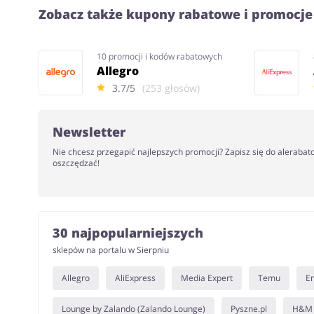
Zobacz także kupony rabatowe i promocje
10 promocji i kodów rabatowych
Allegro
3.7/5
(253 głosów)
Newsletter
Nie chcesz przegapić najlepszych promocji? Zapisz się do alerabat
oszczędzać!
30 najpopularniejszych
sklepów na portalu w Sierpniu
Allegro
AliExpress
Media Expert
Temu
E
Lounge by Zalando (Zalando Lounge)
Pyszne.pl
H&M