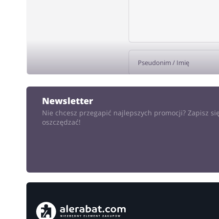
DODA
Newsletter
Nie chcesz przegapić najlepszych promocji? Zapisz się
oszczędzać!