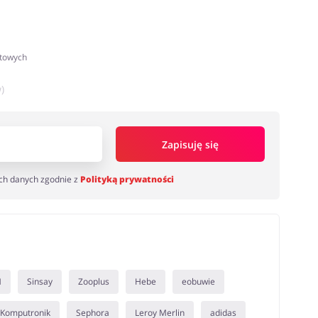
atowych
)
Zapisuję się
ch danych zgodnie z
Polityką prywatności
M
Sinsay
Zooplus
Hebe
eobuwie
Komputronik
Sephora
Leroy Merlin
adidas