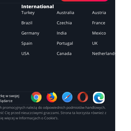
International
Turkey
Australia
Austria
Brazil
Czechia
France
Germany
India
Mexico
Spain
Portugal
UK
USA
Canada
Netherlands
zkę w swojej 
glądarce
łach promocyjnych należą do odpowiednich podmiotów handlowych.
ć Cię przed nieuczciwymi graczami. Strona ta korzysta również z
ię więcej w Informacjach o Cookie’s.