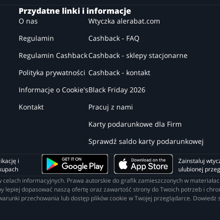
Przydatne linki i informacje
O nas
Wtyczka alerabat.com
Regulamin
Cashback - FAQ
Regulamin Cashback
Cashback - sklepy stacjonarne
Polityka prywatności
Cashback - kontakt
Informacje o Cookie's
Black Friday 2026
Kontakt
Pracuj z nami
Karty podarunkowe dla Firm
Sprawdź saldo karty podarunkowej
kację i 
Zainstaluj wtyc
akupach
ulubionej prze
o w celach informacyjnych. Prawa autorskie do grafik zamieszczonych w materia
lepiej dopasować naszą ofertę oraz zawartość strony do Twoich potrzeb i chroni
 warunki przechowania lub dostęp plików cookie w Twojej przeglądarce. Dowiedz s