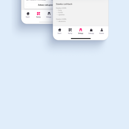
Dla dziecka
Dom, wnętrze i ogród
Właśnie otrzymałeś
12,40zł zwrotu
Książki, filmy, gry i muzyka
Erotyka
za ostatnie zakupy
Dla Twojego koszyka dostępne są:
3 kody rabatowe
Przetestuj kody
Finanse i ubezpieczenia
Komputery foto i
elektronika
Motoryzacja
Odzież, obuwie i dodatki