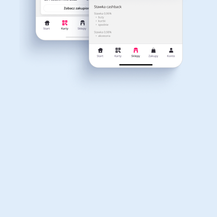
Dla dziecka
Dom, wnętrze i ogród
Właśnie otrzymałeś
12,40zł zwrotu
Książki, filmy, gry i muzyka
Erotyka
za ostatnie zakupy
Dla Twojego koszyka dostępne są:
3 kody rabatowe
Przetestuj kody
Finanse i ubezpieczenia
Komputery foto i
elektronika
Motoryzacja
Odzież, obuwie i dodatki