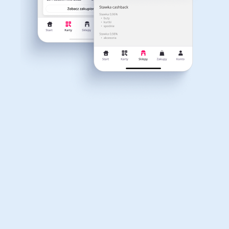
Dla dziecka
Dom, wnętrze i ogród
Właśnie otrzymałeś
12,40zł zwrotu
Książki, filmy, gry i muzyka
Erotyka
za ostatnie zakupy
Dla Twojego koszyka dostępne są:
3 kody rabatowe
Przetestuj kody
Finanse i ubezpieczenia
Komputery foto i
elektronika
Motoryzacja
Odzież, obuwie i dodatki