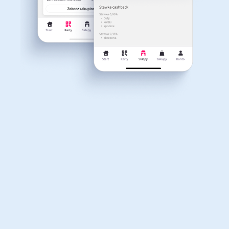
Dla dziecka
Dom, wnętrze i ogród
Właśnie otrzymałeś
12,40zł zwrotu
Książki, filmy, gry i muzyka
Erotyka
za ostatnie zakupy
Dla Twojego koszyka dostępne są:
3 kody rabatowe
Przetestuj kody
Finanse i ubezpieczenia
Komputery foto i
elektronika
Motoryzacja
Odzież, obuwie i dodatki