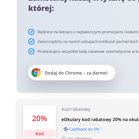
netto. Rekomendujemy korzystanie z wtyczki alerabat.c
której:
oferujących kody rabatowe lub cashback.
Czas akceptacji cashback:
Będziesz na bieżąco z najświeższymi promocjami i kodam
Średni czas akceptacji Cashback w eOkulary wynosi od 4
Zaoszczędzisz na swoich zakupach w kilkuset partnerskich
Przetestujesz wszystkie kody rabatowe automatycznie w ko
Dodaj do
Chrome
– za darmo!
Kod rabatowy
20%
eOkulary kod rabatowy 20% na okula
Cashback do 5%
Kod
Do odwołania