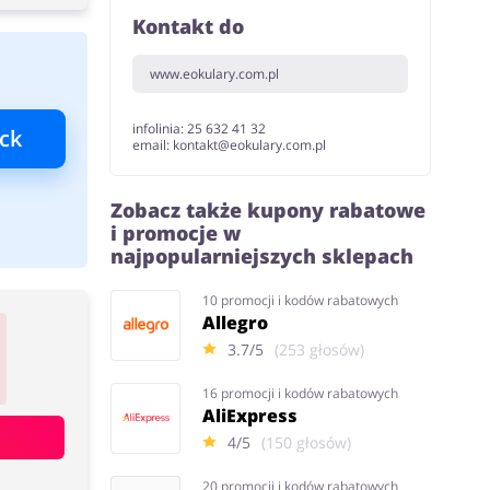
Kontakt do
www.eokulary.com.pl
infolinia: 25 632 41 32
ck
email: kontakt@eokulary.com.pl
Zobacz także kupony rabatowe
i promocje w
najpopularniejszych sklepach
10 promocji i kodów rabatowych
Allegro
3.7/5
(253 głosów)
16 promocji i kodów rabatowych
AliExpress
4/5
(150 głosów)
20 promocji i kodów rabatowych