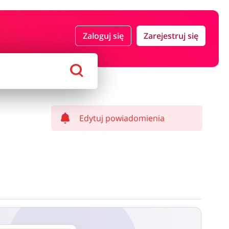
 i ubezpieczenia
Komputery foto i elektronika
Zaloguj się
Zarejestruj się
ort i hobby
AGD i RTV
Alkohole
Sklepy premium
Edytuj powiadomienia
ostawy oraz może być naliczony od kwoty zamówienia