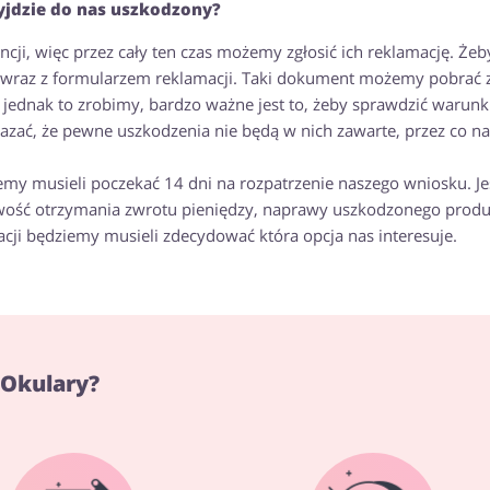
zyjdzie do nas uszkodzony?
ji, więc przez cały ten czas możemy zgłosić ich reklamację. Żeb
u wraz z formularzem reklamacji. Taki dokument możemy pobrać 
jednak to zrobimy, bardzo ważne jest to, żeby sprawdzić warunk
zać, że pewne uszkodzenia nie będą w nich zawarte, przez co na
emy musieli poczekać 14 dni na rozpatrzenie naszego wniosku. Jeś
iwość otrzymania zwrotu pieniędzy, naprawy uszkodzonego produ
ji będziemy musieli zdecydować która opcja nas interesuje.
eOkulary?