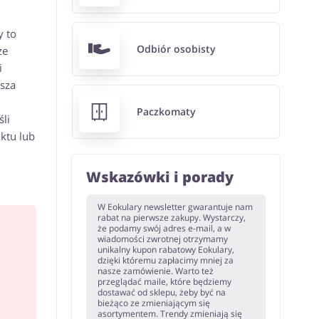
y to
Odbiór osobisty
ze
i
sza
Paczkomaty
li
ktu lub
Wskazówki i porady
W Eokulary newsletter gwarantuje nam
rabat na pierwsze zakupy. Wystarczy,
że podamy swój adres e-mail, a w
wiadomości zwrotnej otrzymamy
unikalny kupon rabatowy Eokulary,
dzięki któremu zapłacimy mniej za
nasze zamówienie. Warto też
przeglądać maile, które będziemy
dostawać od sklepu, żeby być na
bieżąco ze zmieniającym się
asortymentem. Trendy zmieniają się