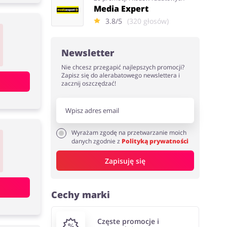
Media Expert
3.8/5
(320 głosów)
Newsletter
Nie chcesz przegapić najlepszych promocji?
Zapisz się do alerabatowego newslettera i
zacznij oszczędzać!
Wyrażam zgodę na przetwarzanie moich
danych zgodnie z
Polityką prywatności
Zapisuję się
Cechy marki
Częste promocje i