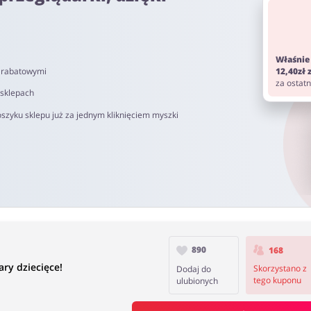
om. Pamiętaj aby przed zakupem wyłączyć AdBlock oraz aby nie korz
Właśnie
i rabatowymi
12,40zł
0 do 90 dni.
za ostat
 sklepach
szyku sklepu już za jednym kliknięciem myszki
890
168
ry dziecięce!
Skorzystano z
Dodaj do
tego kuponu
ulubionych