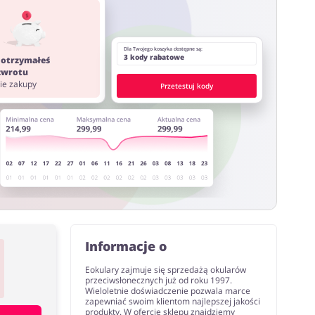
ystać z innych stron lub rozszerzeń do przeglądarki
Dla Twojego koszyka dostępne są:
3 kody rabatowe
 otrzymałeś
 zwrotu
nie zakupy
Przetestuj kody
Informacje o
Eokulary zajmuje się sprzedażą okularów
przeciwsłonecznych już od roku 1997.
Wieloletnie doświadczenie pozwala marce
zapewniać swoim klientom najlepszej jakości
produkty. W ofercie sklepu znajdziemy