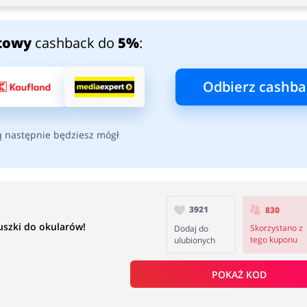
towy
cashback do
5%
:
Odbierz cashba
ą następnie będziesz mógł
3921
830
szki do okularów!
Skorzystano z
Dodaj do
tego kuponu
ulubionych
POKAŻ KOD