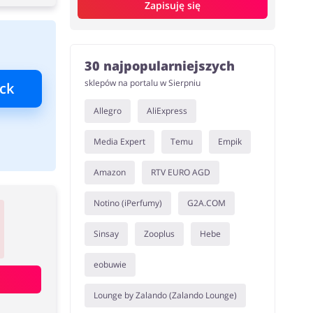
Zapisuję się
30 najpopularniejszych
sklepów na portalu w Sierpniu
ck
Allegro
AliExpress
Media Expert
Temu
Empik
Amazon
RTV EURO AGD
Notino (iPerfumy)
G2A.COM
Sinsay
Zooplus
Hebe
eobuwie
Lounge by Zalando (Zalando Lounge)