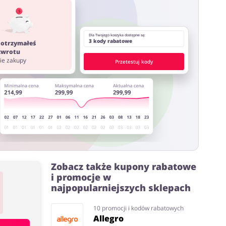
Dla Twojego koszyka dostępne są:
3 kody rabatowe
 otrzymałeś
 zwrotu
ostawy oraz może być naliczony od kwoty zamówienia
nie zakupy
Przetestuj kody
ystać z innych stron lub rozszerzeń do przeglądarki
Zobacz także kupony rabatowe
i promocje w
najpopularniejszych sklepach
10 promocji i kodów rabatowych
Allegro