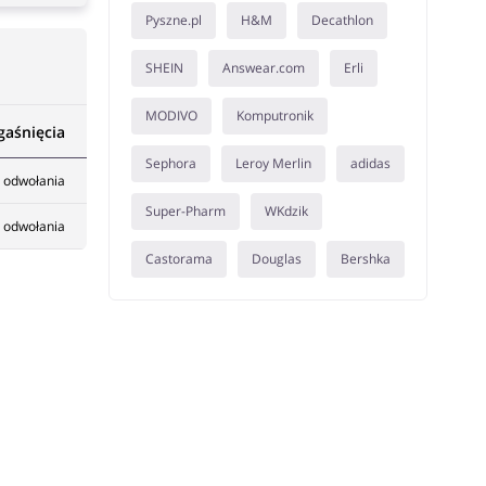
Pyszne.pl
H&M
Decathlon
SHEIN
Answear.com
Erli
MODIVO
Komputronik
gaśnięcia
Sephora
Leroy Merlin
adidas
 odwołania
Super-Pharm
WKdzik
 odwołania
Castorama
Douglas
Bershka