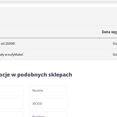
Data wy
 od 2600€!
Do
iały w eufyMake!
Do
ocje w podobnych sklepach
Reolink
iBOOD
Proshop