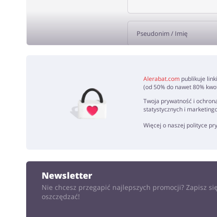
DODA
Alerabat.com
publikuje lin
(od 50% do nawet 80% kwoty
Twoja prywatność i ochrona
statystycznych i marketing
Więcej o naszej polityce p
Newsletter
Nie chcesz przegapić najlepszych promocji? Zapisz się
oszczędzać!