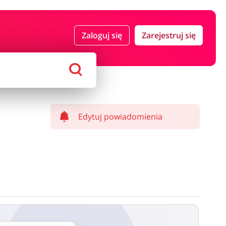
 i ubezpieczenia
Komputery foto i elektronika
Zaloguj się
Zarejestruj się
ort i hobby
AGD i RTV
Alkohole
Sklepy premium
Edytuj powiadomienia