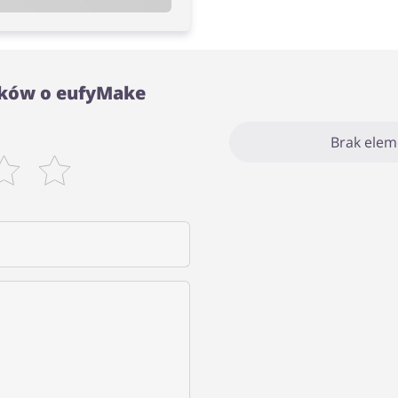
ików o eufyMake
Brak ele