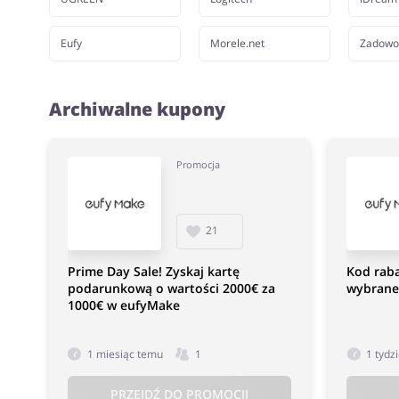
Eufy
Morele.net
Zadowol
Archiwalne kupony
Promocja
21
Prime Day Sale! Zyskaj kartę
Kod raba
podarunkową o wartości 2000€ za
wybrane
1000€ w eufyMake
1 miesiąc temu
1
1 tydz
PRZEJDŹ DO PROMOCJI