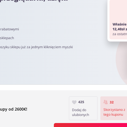
y
Właśnie
i rabatowymi
12,40zł
do 72h od momentu złożenia zamówienia. Nie dotyczy on kosztów d
za ostat
om. Pamiętaj aby przed zakupem wyłączyć AdBlock oraz aby nie korz
 sklepach
szyku sklepu już za jednym kliknięciem myszki
40 do 90 dni.
425
32
upy od 2600€!
Skorzystano z
Dodaj do
tego kuponu
ulubionych