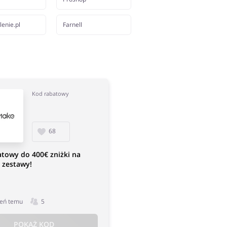
enie.pl
Farnell
Kod rabatowy
68
towy do 400€ zniżki na
 zestawy!
ień temu
5
POKAŻ KOD