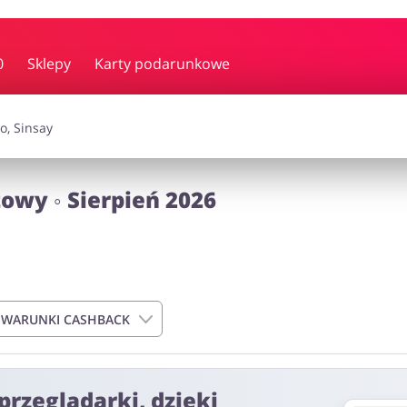
y i muzyka
Erotyka
Finanse
0
Sklepy
Karty podarunkowe
i dodatki
Prezenty i gadżety
Sp
owy ◦ Sierpień 2026
Zdrowie i uroda
omocje
 WARUNKI CASHBACK
przeglądarki, dzięki