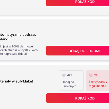
POKAŻ KOD
utomatycznie podczas
darki!
nd i jest w 100% darmowe!
rzetestujesz wszystkie kody
DODAJ DO 
CHROME
to naprawdę działa!
425
25
teriały w eufyMake!
Skorzystano z
Dodaj do
tego kuponu
ulubionych
POKAŻ KOD