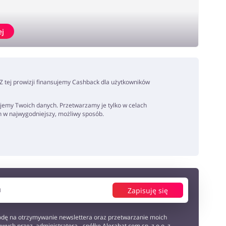
ej
. Z tej prowizji finansujemy Cashback dla użytkowników
jemy Twoich danych. Przetwarzamy je tylko w celach
h w najwygodniejszy, możliwy sposób.
Zapisuję się
dę na otrzymywanie newslettera oraz przetwarzanie moich
wych przez administratora - spółkę Alerabat.com sp. z o.o. z