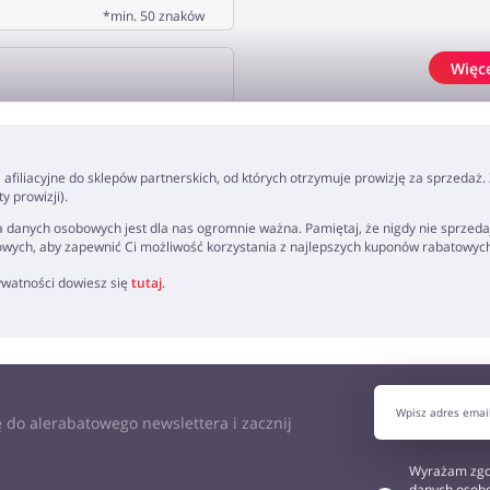
*min. 50 znaków
Więc
J OPINIĘ
ki afiliacyjne do sklepów partnerskich, od których otrzymuje prowizję za sprzedaż
 prowizji).
 danych osobowych jest dla nas ogromnie ważna. Pamiętaj, że nigdy nie sprzeda
owych, aby zapewnić Ci możliwość korzystania z najlepszych kuponów rabatowyc
rywatności dowiesz się
tutaj
.
 do alerabatowego newslettera i zacznij
Wyrażam zgo
danych osobo