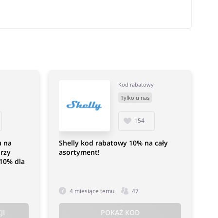
Kod rabatowy
Tylko u nas
154
u na
Shelly kod rabatowy 10% na cały
rzy
asortyment!
10% dla
4 miesiące temu
47
JI
POKAŻ KOD