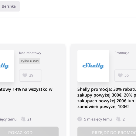
Bershka
Kod rabatowy
Promocja
Tylko u nas
29
56
atowy 14% na wszystko w
Shelly promocja: 30% rabat
zakupy powyżej 300€, 20% p
zakupach powyżej 200€ lub 
zamówień powyżej 100€!
ięcy temu
21
5 miesięcy temu
2
POKAŻ KOD
PRZEJDŹ DO PROMOC