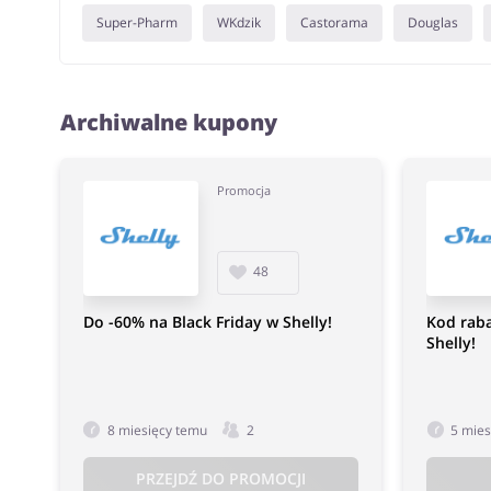
Super-Pharm
WKdzik
Castorama
Douglas
Archiwalne kupony
Promocja
48
Do -60% na Black Friday w Shelly!
Kod rab
Shelly!
8 miesięcy temu
2
5 mies
PRZEJDŹ DO PROMOCJI