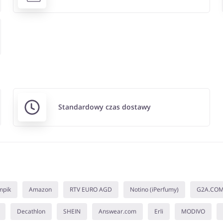
Standardowy czas dostawy
mpik
Amazon
RTV EURO AGD
Notino (iPerfumy)
G2A.CO
Decathlon
SHEIN
Answear.com
Erli
MODIVO