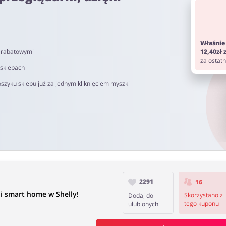
om. Pamiętaj aby przed zakupem wyłączyć AdBlock oraz aby nie korz
Właśnie
i rabatowymi
12,40zł
do 90 dni.
za ostat
 sklepach
szyku sklepu już za jednym kliknięciem myszki
2291
16
i smart home w Shelly!
Skorzystano z
Dodaj do
tego kuponu
ulubionych