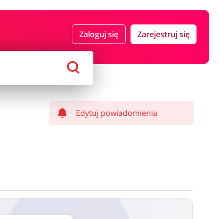
 i ubezpieczenia
Komputery foto i elektronika
Zaloguj się
Zarejestruj się
ort i hobby
AGD i RTV
Alkohole
Sklepy premium
Edytuj powiadomienia
ostawy oraz może być naliczony od kwoty zamówienia