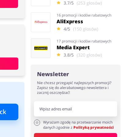
3.7/5
(253 głosów)
16 promocji i kodów rabatowych
AliExpress
4/5
(150 głosów)
17 promocji i kodów rabatowych
Media Expert
3.8/5
(320 głosów)
Newsletter
Nie chcesz przegapić najlepszych promocji?
Zapisz się do alerabatowego newslettera i
zacznij oszczędzać!
ck
Wyrażam zgodę na przetwarzanie moich
danych zgodnie z
Polityką prywatności