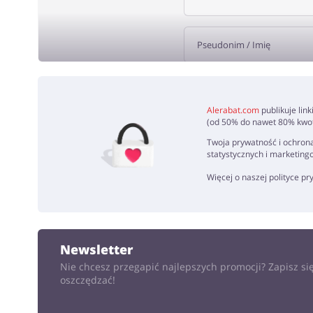
DODA
Alerabat.com
publikuje lin
(od 50% do nawet 80% kwoty
Twoja prywatność i ochrona
statystycznych i marketing
Więcej o naszej polityce p
Newsletter
Nie chcesz przegapić najlepszych promocji? Zapisz się
oszczędzać!