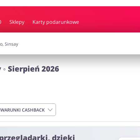
y i muzyka
Erotyka
Finanse
0
Sklepy
Karty podarunkowe
i dodatki
Prezenty i gadżety
Sp
 ◦ Sierpień 2026
Zdrowie i uroda
omocje
 WARUNKI CASHBACK
przeglądarki, dzięki
do 72h od momentu złożenia zamówienia. Nie dotyczy on kosztów d