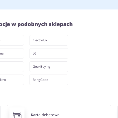
ocje w podobnych sklepach
e
Electrolux
rma
LG
GeekBuying
ktro
BangGood
Karta debetowa