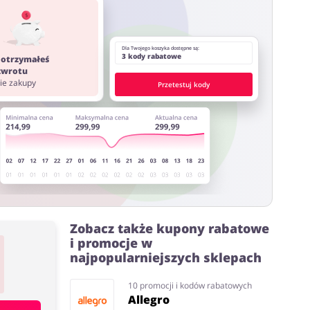
ystać z innych stron lub rozszerzeń do przeglądarki
Dla Twojego koszyka dostępne są:
3 kody rabatowe
 otrzymałeś
 zwrotu
nie zakupy
Przetestuj kody
Zobacz także kupony rabatowe
i promocje w
najpopularniejszych sklepach
10 promocji i kodów rabatowych
Allegro