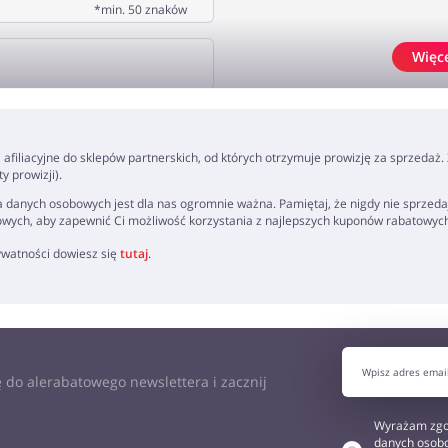
*min. 50 znaków
Więc
J OPINIĘ
ki afiliacyjne do sklepów partnerskich, od których otrzymuje prowizję za sprzedaż
 prowizji).
 danych osobowych jest dla nas ogromnie ważna. Pamiętaj, że nigdy nie sprzeda
owych, aby zapewnić Ci możliwość korzystania z najlepszych kuponów rabatowyc
rywatności dowiesz się
tutaj
.
 do alerabatowego newslettera i zacznij
Wyrażam zgo
danych osobo