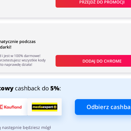
PRZEJDŹ DO PROMOCJI
matycznie podczas
darki!
nd i jest w 100% darmowe!
rzetestujesz wszystkie kody
DODAJ DO 
CHROME
to naprawdę działa!
towy
cashback do
5%
:
Odbierz cashba
ą następnie będziesz mógł