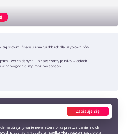
ej
. Z tej prowizji finansujemy Cashback dla użytkowników
jemy Twoich danych. Przetwarzamy je tylko w celach
h w najwygodniejszy, możliwy sposób.
Zapisuję się
dę na otrzymywanie newslettera oraz przetwarzanie moich
wych przez administratora - spółkę Alerabat.com sp. z o.o. z