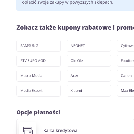
opłacić swoje zakupy w powyższych sklepach.
Zobacz także kupony rabatowe i prom
SAMSUNG
NEONET
Cyfrow
RTV EURO AGD
Ole Ole
Fotofo
Matrix Media
Acer
Canon
Media Expert
Xiaomi
Max Ele
Opcje płatności
Karta kredytowa