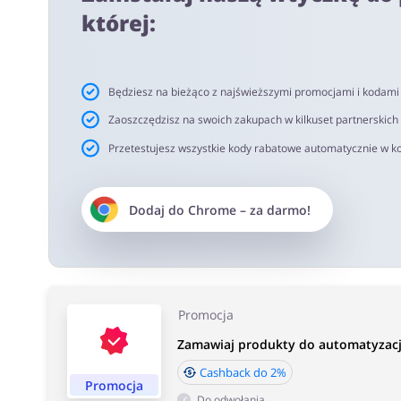
netto. Rekomendujemy korzystanie z wtyczki alerabat.c
której:
oferujących kody rabatowe lub cashback.
Czas akceptacji cashback:
Będziesz na bieżąco z najświeższymi promocjami i kodam
Średni czas akceptacji Cashback w Shelly wynosi od 40 
Zaoszczędzisz na swoich zakupach w kilkuset partnerskich
Przetestujesz wszystkie kody rabatowe automatycznie w ko
Dodaj do
Chrome
– za darmo!
Promocja
Zamawiaj produkty do automatyzacj
Cashback do 2%
Promocja
Do odwołania