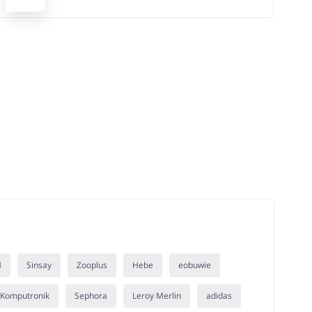
M
Sinsay
Zooplus
Hebe
eobuwie
Komputronik
Sephora
Leroy Merlin
adidas