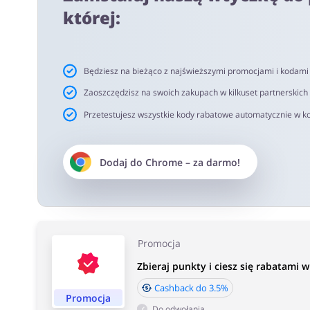
netto. Rekomendujemy korzystanie z wtyczki alerabat.c
której:
oferujących kody rabatowe lub cashback.
Czas akceptacji cashback:
Będziesz na bieżąco z najświeższymi promocjami i kodam
Średni czas akceptacji Cashback w Filtry na kran wynosi
Zaoszczędzisz na swoich zakupach w kilkuset partnerskich
Przetestujesz wszystkie kody rabatowe automatycznie w ko
Dodaj do
Chrome
– za darmo!
Promocja
Zbieraj punkty i ciesz się rabatami w 
Cashback do 3.5%
Promocja
Do odwołania