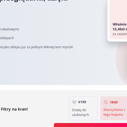
om. Pamiętaj aby przed zakupem wyłączyć AdBlock oraz aby nie korz
Właśnie
i rabatowymi
12,40zł
 od 40 do 90 dni.
za ostat
 sklepach
szyku sklepu już za jednym kliknięciem myszki
6198
1849
Filtry na kran!
Skorzystano z
Dodaj do
tego kuponu
ulubionych