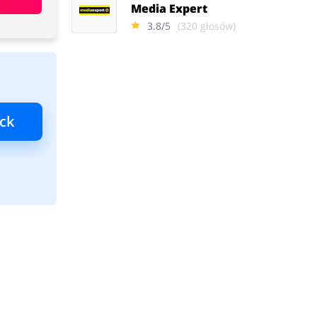
Media Expert
3.8/5
(320 głosów)
ck