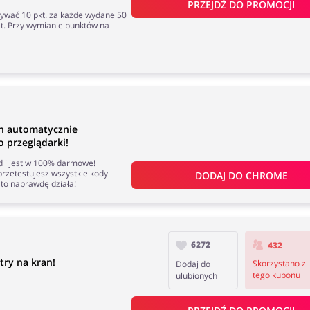
PRZEJDŹ DO PROMOCJI
ymywać 10 pkt. za każde wydane 50
at. Przy wymianie punktów na
an automatycznie
 przeglądarki!
nd i jest w 100% darmowe!
rzetestujesz wszystkie kody
DODAJ DO 
CHROME
to naprawdę działa!
6272
432
try na kran!
Skorzystano z
Dodaj do
tego kuponu
ulubionych