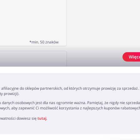
*min. 50 znaków
Więc
J OPINIĘ
ki afiliacyjne do sklepów partnerskich, od których otrzymuje prowizję za sprzedaż
 prowizji).
 danych osobowych jest dla nas ogromnie ważna. Pamiętaj, że nigdy nie sprzeda
owych, aby zapewnić Ci możliwość korzystania z najlepszych kuponów rabatowyc
rywatności dowiesz się
tutaj
.