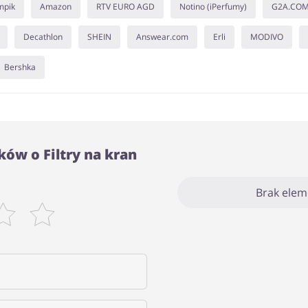
mpik
Amazon
RTV EURO AGD
Notino (iPerfumy)
G2A.CO
Decathlon
SHEIN
Answear.com
Erli
MODIVO
Bershka
ów o Filtry na kran
Brak ele