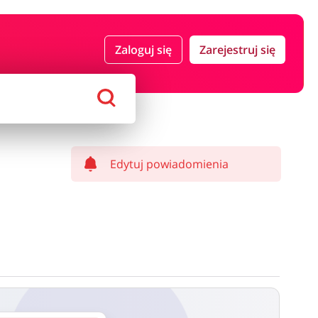
 i ubezpieczenia
Komputery foto i elektronika
Zaloguj się
Zarejestruj się
ort i hobby
AGD i RTV
Alkohole
Sklepy premium
Edytuj powiadomienia
ostawy oraz może być naliczony od kwoty zamówienia