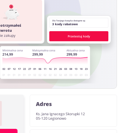
ystać z innych stron lub rozszerzeń do przeglądarki
Dla Twojego koszyka dostępne są:
3 kody rabatowe
 otrzymałeś
 zwrotu
nie zakupy
Przetestuj kody
Adres
Ks. Jana Ignacego Skorupki 12
05-120 Legionowo