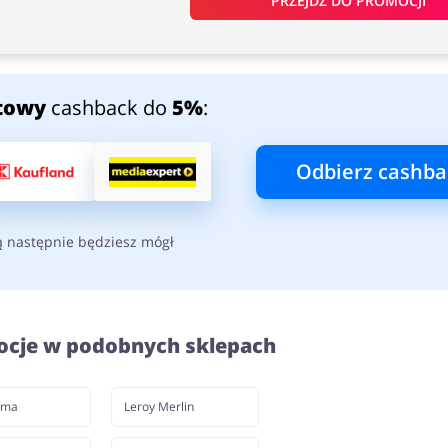
PRZEJDŹ DO PROMOCJI
towy
cashback do
5%
:
Odbierz cashba
ą następnie będziesz mógł
ocje w podobnych sklepach
ama
Leroy Merlin