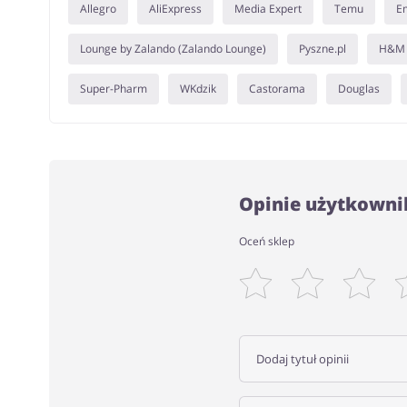
Allegro
AliExpress
Media Expert
Temu
E
Lounge by Zalando (Zalando Lounge)
Pyszne.pl
H&M
Super-Pharm
WKdzik
Castorama
Douglas
Opinie użytkownik
Oceń sklep