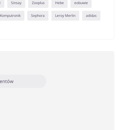
M
Sinsay
Zooplus
Hebe
eobuwie
Komputronik
Sephora
Leroy Merlin
adidas
mentów