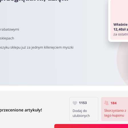
om. Pamiętaj aby przed zakupem wyłączyć AdBlock oraz aby nie korz
Właśnie
i rabatowymi
12,40zł
 od 40 do 90 dni.
za ostat
 sklepach
szyku sklepu już za jednym kliknięciem myszki
1153
184
rzecenione artykuły!
Skorzystano z
Dodaj do
tego kuponu
ulubionych