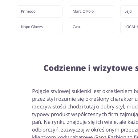
Primodo
Marc O'Polo
Lejdi
Napo Gloves
Casu
LOCAL 
Codzienne i wizytowe 
Pojęcie stylowej sukienki jest określenie
przez styl rozumie się określony charakter
rzeczywistości chodzi tutaj o dobry styl, mo
typowy produkt współczesnych firm zajmują
pań. Na rynku znajduje się ich wiele, ale ka
odbiorczyń, zazwyczaj w określonym przedzi
klientkom kody rabatowe Gapa Fashion to fir