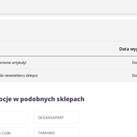
Data wy
nione artykuły!
Do
o newsletteru sklepu!
Do
ocje w podobnych sklepach
k
OCEANSAPART
s Code
TARANKO