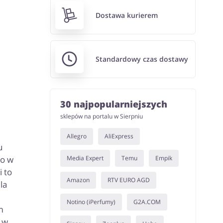
Dostawa kurierem
Standardowy czas dostawy
30 najpopularniejszych
sklepów na portalu w Sierpniu
Allegro
AliExpress
u
Media Expert
Temu
Empik
to w
i to
Amazon
RTV EURO AGD
la
Notino (iPerfumy)
G2A.COM
m
 w