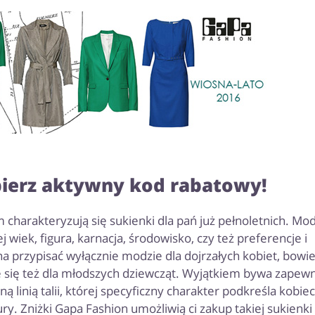
bierz aktywny kod rabatowy!
charakteryzują się sukienki dla pań już pełnoletnich. Mod
ej wiek, figura, karnacja, środowisko, czy też preferencje i
żna przypisać wyłącznie modzie dla dojrzałych kobiet, bow
e się też dla młodszych dziewcząt. Wyjątkiem bywa zapew
 linią talii, której specyficzny charakter podkreśla kobie
ury. Zniżki Gapa Fashion umożliwią ci zakup takiej sukienki