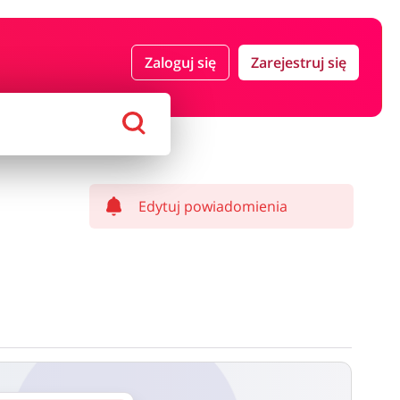
 i ubezpieczenia
Komputery foto i elektronika
Zaloguj się
Zarejestruj się
ort i hobby
AGD i RTV
Alkohole
Sklepy premium
Edytuj powiadomienia
ostawy oraz może być naliczony od kwoty zamówienia