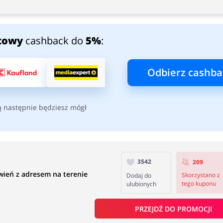
towy
cashback do
5%
:
Odbierz cashba
ą następnie będziesz mógł
3542
209
ień z adresem na terenie
Skorzystano z
Dodaj do
tego kuponu
ulubionych
PRZEJDŹ DO PROMOCJI