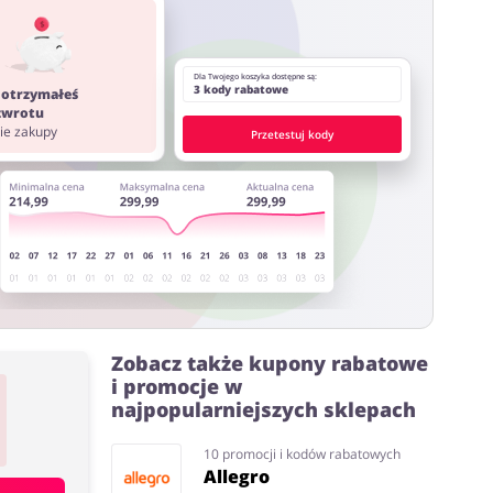
ystać z innych stron lub rozszerzeń do przeglądarki
Dla Twojego koszyka dostępne są:
3 kody rabatowe
 otrzymałeś
 zwrotu
nie zakupy
Przetestuj kody
Zobacz także kupony rabatowe
i promocje w
najpopularniejszych sklepach
10 promocji i kodów rabatowych
Allegro