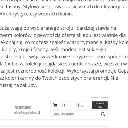
e fasony. Stylowość sprowadza się w nich do elegancji or
 kolorystyce czy wzorach tkanin.
a dużą wagę do wybieranego stroju i bardziej stawia na
stwem kolorów, z pewnością oferta sklepu jest właśnie dla
rzekonaj się, co możesz znaleźć w asortymencie. Każdy kol
olory, kroje i fasony. Jeśli modna jest sukienka
e stroje lub Twoja sylwetka nie sprzyja szerokim spódnic
a Ciebie w kolekcji znajdą się sukienki dłuższe, węższe i w
duża jest różnorodność kolekcji. Wykorzystaj promocje Gap
z kolor tkaniny do Twoich osobistych preferencji. Nie
ruszaj na zakupy.