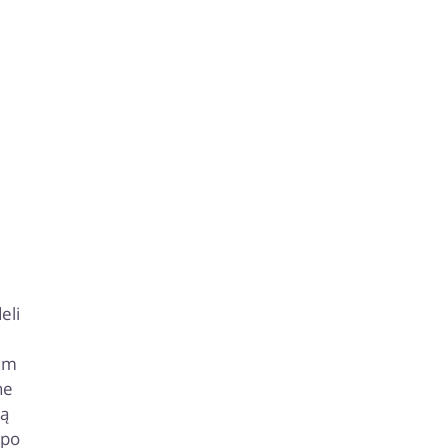
eli
iem
ne
cą
 po