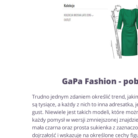
GaPa Fashion - po
Trudno jednym zdaniem określić trend, jakim 
są tysiące, a każdy z nich to inna adresatka, j
gust. Niewiele jest takich modeli, które mo
każdy pomysł w wersji zmniejszonej znajdzi
mała czarna oraz prosta sukienka z zaznaczoną
dojrzałość i wskazuje na określone cechy fig