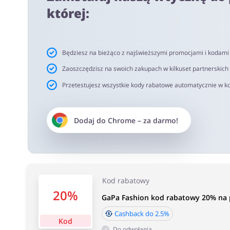
netto. Rekomendujemy korzystanie z wtyczki alerabat.c
której:
oferujących kody rabatowe lub cashback.
Czas akceptacji cashback:
Będziesz na bieżąco z najświeższymi promocjami i kodam
Średni czas akceptacji Cashback w GaPa Fashion wynosi
Zaoszczędzisz na swoich zakupach w kilkuset partnerskich
Przetestujesz wszystkie kody rabatowe automatycznie w ko
Dodaj do
Chrome
– za darmo!
Kod rabatowy
20%
GaPa Fashion kod rabatowy 20% na p
Cashback do 2.5%
Kod
Do odwołania