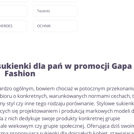
Tezenis
HEROES
OCHNIK
sukienki dla pań w promocji Gapa
Fashion
m bardzo ogólnym, bowiem chociaż w potocznym przekonani
 ubioru o konkretnych, warunkowanych normami cechach, 
dny styl czy inne tego rodzaju porównanie. Stylowe sukienk
cych się projektowaniem i produkcją markowych modeli d
żda z nich dedykuje swoje produkty konkretnej grupie
ale wiekowym czy grupie społecznej. Oferująca dziś swoi
ma proponująca sukienki dla dojrzałych kobiet, stawiająca