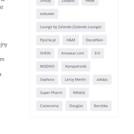
Sinsay
Zooplus
Hebe
az
eobuwie
Lounge by Zalando (Zalando Lounge)
Pyszne.pl
H&M
Decathlon
ejny
SHEIN
Answear.com
Erli
om
MODIVO
Komputronik
a
Sephora
Leroy Merlin
adidas
Super-Pharm
WKdzik
Castorama
Douglas
Bershka