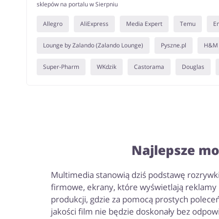
sklepów na portalu w Sierpniu
Allegro
AliExpress
Media Expert
Temu
E
Lounge by Zalando (Zalando Lounge)
Pyszne.pl
H&M
Super-Pharm
WKdzik
Castorama
Douglas
Najlepsze mo
Multimedia stanowią dziś podstawę rozrywki
firmowe, ekrany, które wyświetlają reklamy
produkcji, gdzie za pomocą prostych poleceń
jakości film nie będzie doskonały bez odpow