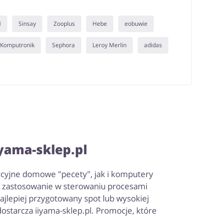
M
Sinsay
Zooplus
Hebe
eobuwie
Komputronik
Sephora
Leroy Merlin
adidas
yama-sklep.pl
ycyjne domowe "pecety", jak i komputery
eż zastosowanie w sterowaniu procesami
ajlepiej przygotowany spot lub wysokiej
ostarcza iiyama-sklep.pl. Promocje, które