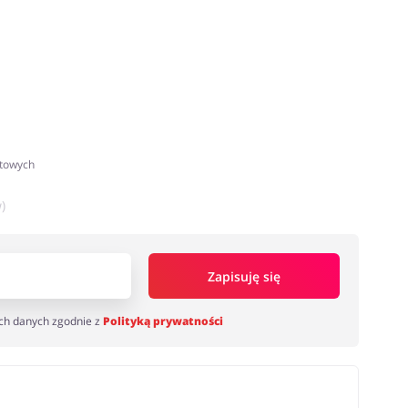
atowych
)
Zapisuję się
ch danych zgodnie z
Polityką prywatności