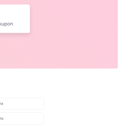
 kupon
na
ns