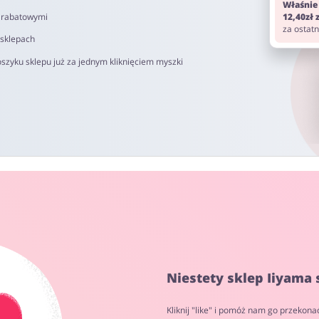
Właśnie
i rabatowymi
12,40zł
za ostat
 sklepach
szyku sklepu już za jednym kliknięciem myszki
Niestety sklep Iiyama 
Kliknij "like" i pomóż nam go przekona