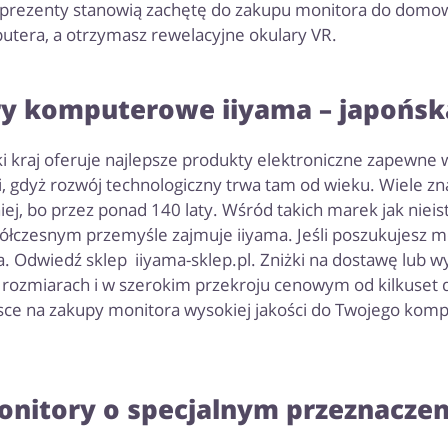
prezenty stanowią zachętę do zakupu monitora do domow
utera, a otrzymasz rewelacyjne okulary VR.
y komputerowe iiyama – japońsk
 kraj oferuje najlepsze produkty elektroniczne zapewne 
 gdyż rozwój technologiczny trwa tam od wieku. Wiele zna
ej, bo przez ponad 140 laty. Wśród takich marek jak nieis
łczesnym przemyśle zajmuje iiyama. Jeśli poszukujesz
a. Odwiedź sklep iiyama-sklep.pl. Zniżki na dostawę lub 
 rozmiarach i w szerokim przekroju cenowym od kilkuset do
jsce na zakupy monitora wysokiej jakości do Twojego komp
onitory o specjalnym przeznaczen