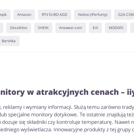
mpik
Amazon
RTV EURO AGD
Notino (iPerfumy)
G2A.CO
Decathlon
SHEIN
Answear.com
Erli
MODIVO
Bershka
nitory w atrakcyjnych cenach – ii
, reklamy i wymiany informacji. Służą temu zarówno trad
 lub specjalne monitory dotykowe. Te ostatnie znajdują t
 dozuje się składniki czy kontroluje temperaturę. Nawet n
iedniego wyświetlacza. Innowacyjne produkty z tej grupy d