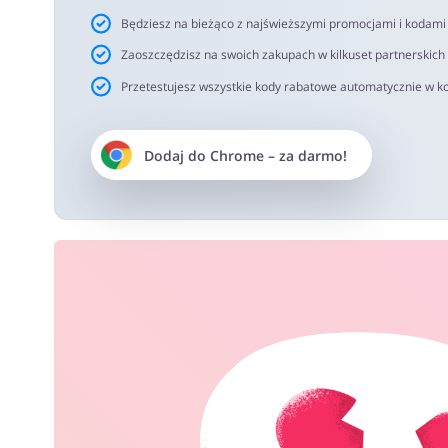
Będziesz na bieżąco z najświeższymi promocjami i kodam
Zaoszczędzisz na swoich zakupach w kilkuset partnerskich
Przetestujesz wszystkie kody rabatowe automatycznie w ko
Dodaj do
Chrome
– za darmo!