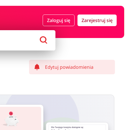
 i ubezpieczenia
Komputery foto i elektronika
Zaloguj się
Zarejestruj się
ort i hobby
AGD i RTV
Alkohole
Sklepy premium
Edytuj powiadomienia
Dla Twojego koszyka dostępne są: