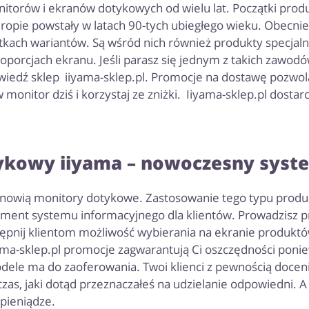
nitorów i ekranów dotykowych od wielu lat. Początki produ
ropie powstały w latach 90-tych ubiegłego wieku. Obecnie
tkach wariantów. Są wśród nich również produkty specja
porcjach ekranu. Jeśli parasz się jednym z takich zawodó
dź sklep iiyama-sklep.pl. Promocje na dostawę pozwolą C
w monitor dziś i korzystaj ze zniżki. Iiyama-sklep.pl dost
ykowy iiyama – nowoczesny syste
anowią monitory dotykowe. Zastosowanie tego typu produkt
element systemu informacyjnego dla klientów. Prowadzisz 
ępnij klientom możliwość wybierania na ekranie produkt
ama-sklep.pl promocje zagwarantują Ci oszczędności ponie
 modele ma do zaoferowania. Twoi klienci z pewnością doc
 czas, jaki dotąd przeznaczałeś na udzielanie odpowiedni. 
 pieniądze.