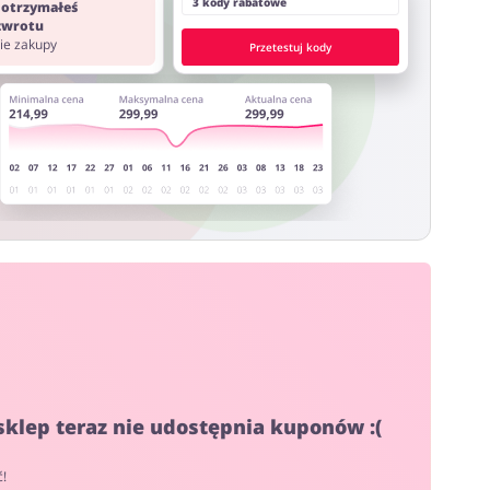
3 kody rabatowe
 otrzymałeś
 zwrotu
nie zakupy
Przetestuj kody
sklep teraz nie udostępnia kuponów :(
ć!