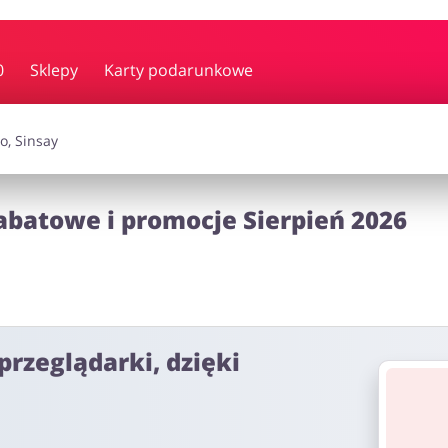
y i muzyka
Erotyka
Finanse
0
Sklepy
Karty podarunkowe
i dodatki
Prezenty i gadżety
Sp
abatowe i promocje Sierpień 2026
Zdrowie i uroda
omocje
przeglądarki, dzięki