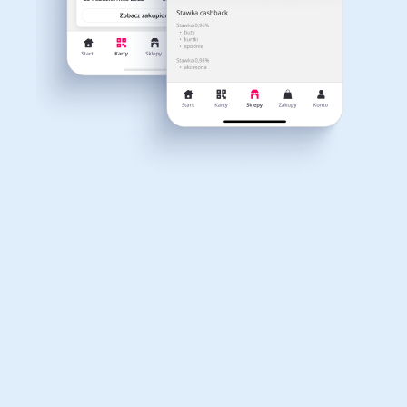
Dla dziecka
Dom, wnętrze i ogród
Właśnie otrzymałeś
12,40zł zwrotu
Książki, filmy, gry i muzyka
Erotyka
za ostatnie zakupy
Dla Twojego koszyka dostępne są:
3 kody rabatowe
Przetestuj kody
Finanse i ubezpieczenia
Komputery foto i
elektronika
Motoryzacja
Odzież, obuwie i dodatki