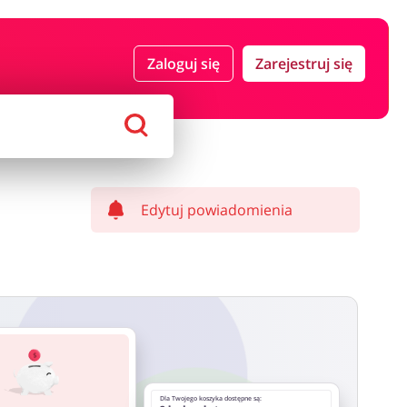
 i ubezpieczenia
Komputery foto i elektronika
Zaloguj się
Zarejestruj się
ort i hobby
AGD i RTV
Alkohole
Sklepy premium
Edytuj powiadomienia
Dla Twojego koszyka dostępne są: