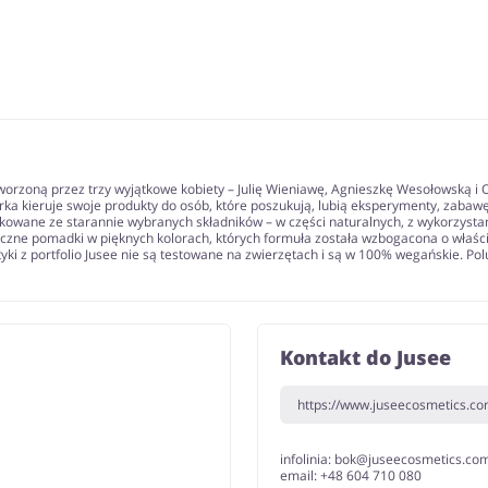
orzoną przez trzy wyjątkowe kobiety – Julię Wieniawę, Agnieszkę Wesołowską i
arka kieruje swoje produkty do osób, które poszukują, lubią eksperymenty, zaba
ukowane ze starannie wybranych składników – w części naturalnych, z wykorzysta
tyczne pomadki w pięknych kolorach, których formuła została wzbogacona o właściw
yki z portfolio Jusee nie są testowane na zwierzętach i są w 100% wegańskie. P
Kontakt do Jusee
https://www.juseecosmetics.co
infolinia: bok@juseecosmetics.co
email: +48 604 710 080