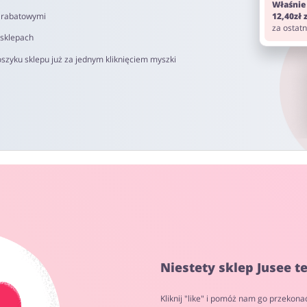
Właśnie
i rabatowymi
12,40zł
za ostat
 sklepach
szyku sklepu już za jednym kliknięciem myszki
Niestety sklep Jusee t
Kliknij "like" i pomóż nam go przekona