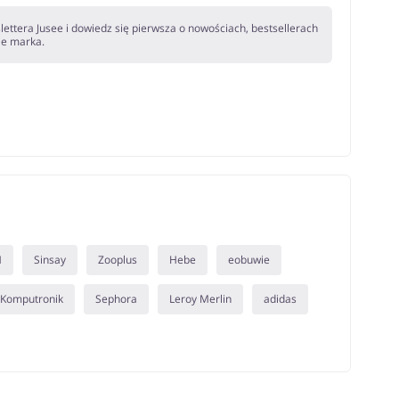
lettera Jusee i dowiedz się pierwsza o nowościach, bestsellerach
bie marka.
M
Sinsay
Zooplus
Hebe
eobuwie
Komputronik
Sephora
Leroy Merlin
adidas