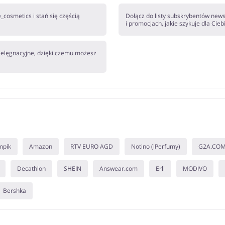
cosmetics i stań się częścią
Dołącz do listy subskrybentów news
i promocjach, jakie szykuje dla Cie
ielęgnacyjne, dzięki czemu możesz
mpik
Amazon
RTV EURO AGD
Notino (iPerfumy)
G2A.CO
Decathlon
SHEIN
Answear.com
Erli
MODIVO
Bershka