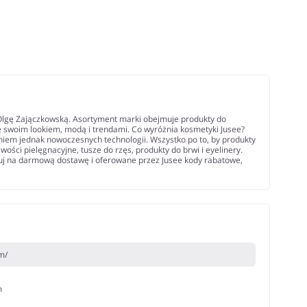
 Olgę Zajączkowską. Asortyment marki obejmuje produkty do
wę swoim lookiem, modą i trendami. Co wyróżnia kosmetyki Jusee?
niem jednak nowoczesnych technologii. Wszystko po to, by produkty
ości pielęgnacyjne, tusze do rzęs, produkty do brwi i eyelinery.
oluj na darmową dostawę i oferowane przez Jusee kody rabatowe,
m/
m