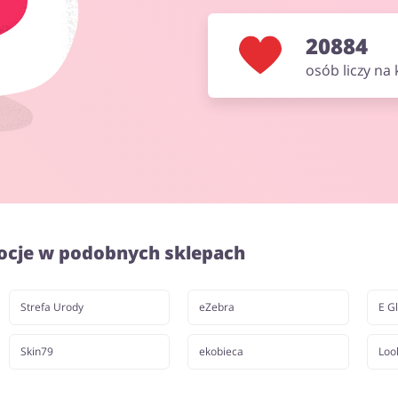
20884
osób liczy na
ocje w podobnych sklepach
Strefa Urody
eZebra
E G
Skin79
ekobieca
Loo