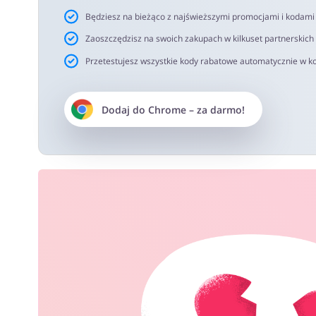
Będziesz na bieżąco z najświeższymi promocjami i kodam
Zaoszczędzisz na swoich zakupach w kilkuset partnerskich
Przetestujesz wszystkie kody rabatowe automatycznie w ko
Dodaj do
Chrome
– za darmo!