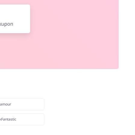
 kupon
lamour
kFantastic