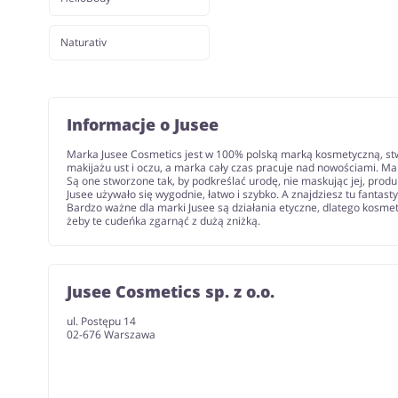
Naturativ
Informacje o Jusee
Marka Jusee Cosmetics jest w 100% polską marką kosmetyczną, stw
makijażu ust i oczu, a marka cały czas pracuje nad nowościami. M
Są one stworzone tak, by podkreślać urodę, nie maskując jej, prod
Jusee używało się wygodnie, łatwo i szybko. A znajdziesz tu fantas
Bardzo ważne dla marki Jusee są działania etyczne, dlatego kosmet
żeby te cudeńka zgarnąć z dużą zniżką.
Jusee Cosmetics sp. z o.o.
ul. Postępu 14
02-676 Warszawa