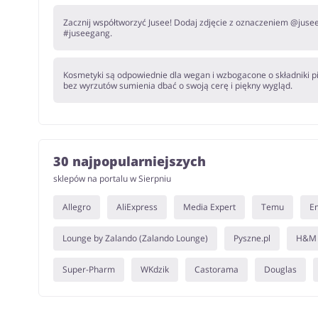
Zacznij współtworzyć Jusee! Dodaj zdjęcie z oznaczeniem @jusee_
#juseegang.
Kosmetyki są odpowiednie dla wegan i wzbogacone o składniki p
bez wyrzutów sumienia dbać o swoją cerę i piękny wygląd.
30 najpopularniejszych
sklepów na portalu w Sierpniu
Allegro
AliExpress
Media Expert
Temu
E
Lounge by Zalando (Zalando Lounge)
Pyszne.pl
H&M
Super-Pharm
WKdzik
Castorama
Douglas