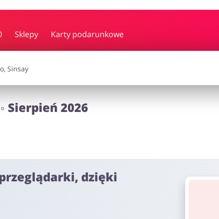
y i muzyka
Erotyka
Finanse
0
Sklepy
Karty podarunkowe
i dodatki
Prezenty i gadżety
Sp
◦ Sierpień 2026
Zdrowie i uroda
omocje
przeglądarki, dzięki