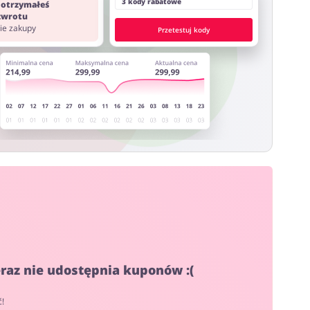
3 kody rabatowe
 otrzymałeś
 zwrotu
nie zakupy
Przetestuj kody
eraz nie udostępnia kuponów :(
ć!