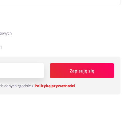
atowych
)
Zapisuję się
ch danych zgodnie z
Polityką prywatności