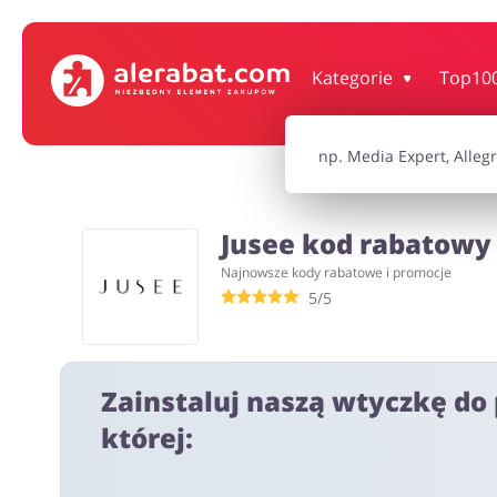
Dom, wnętrze i ogród
Książki, filmy, gr
Kategorie
Top10
Motoryzacja
Odzież, obuwie 
Jusee kod rabatowy 
Turystyka i Podróże
Usługi
Najnowsze kody rabatowe i promocje
5/5
Wszystkie kody rabatowe
Wszystkie pr
Zainstaluj naszą wtyczkę do 
której: