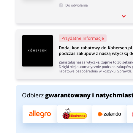
Do odwołania
Przydatne Informacje
Dodaj kod rabatowy do Kohersen.pl
podczas zakupów z naszą wtyczką do
Zainstaluj naszą wtyczkę, zajmie to 30 seku
Dzięki niej automatycznie podczas zakupów p
rabatowe bezpośrednio w koszyku. Sprawdź, 
Odbierz
gwarantowany i natychmias