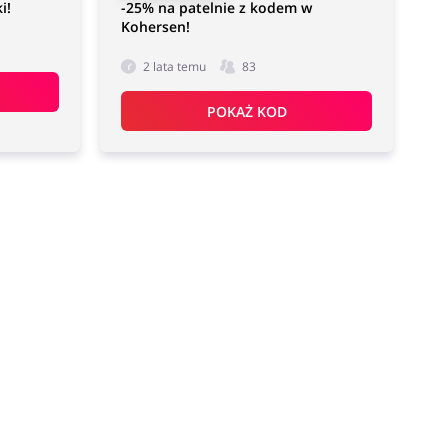
i!
-25% na patelnie z kodem w
Kohersen!
2 lata temu
83
POKAŻ KOD