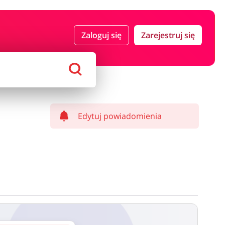
 i ubezpieczenia
Komputery foto i elektronika
Zaloguj się
Zarejestruj się
ort i hobby
AGD i RTV
Alkohole
Sklepy premium
Edytuj powiadomienia
ostawy oraz może być naliczony od kwoty zamówienia