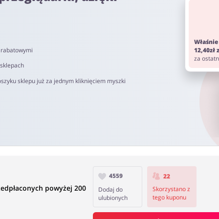
om. Pamiętaj aby przed zakupem wyłączyć AdBlock oraz aby nie korz
Właśnie
i rabatowymi
12,40zł
d 40 do 90 dni.
za ostat
 sklepach
szyku sklepu już za jednym kliknięciem myszki
4559
22
edpłaconych powyżej 200
Skorzystano z
Dodaj do
tego kuponu
ulubionych