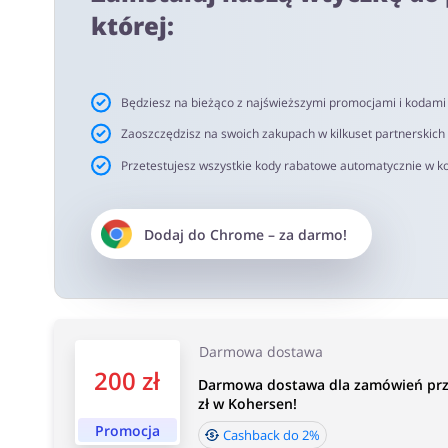
netto. Rekomendujemy korzystanie z wtyczki alerabat.c
której:
oferujących kody rabatowe lub cashback.
Czas akceptacji cashback:
Będziesz na bieżąco z najświeższymi promocjami i kodam
Średni czas akceptacji Cashback w Kohersen.pl wynosi o
Zaoszczędzisz na swoich zakupach w kilkuset partnerskich
Przetestujesz wszystkie kody rabatowe automatycznie w ko
Dodaj do
Chrome
– za darmo!
Darmowa dostawa
200 zł
Darmowa dostawa dla zamówień prz
zł w Kohersen!
Promocja
Cashback do 2%