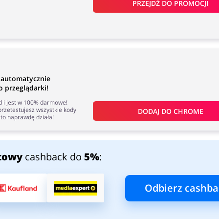
PRZEJDŹ DO PROMOCJI
 automatycznie
 przeglądarki!
nd i jest w 100% darmowe!
rzetestujesz wszystkie kody
DODAJ DO 
CHROME
to naprawdę działa!
towy
cashback do
5%
:
Odbierz cashba