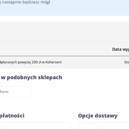
ą następnie będziesz mógł
Data wy
łaconych powyżej 200 zł w Kohersen!
Do
e w podobnych sklepach
aForm
płatności
Opcje dostawy