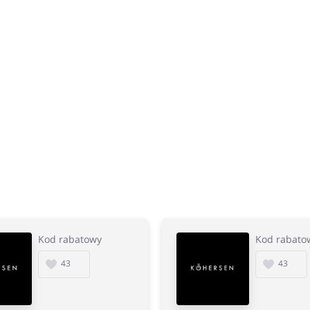
Kod rabatowy
Kod rabato
43
43