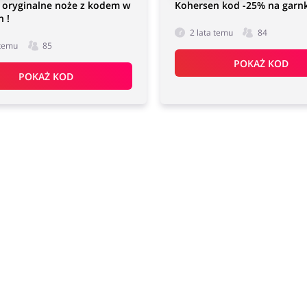
 oryginalne noże z kodem w
Kohersen kod -25% na garnk
 !
2 lata temu
84
 temu
85
POKAŻ KOD
POKAŻ KOD