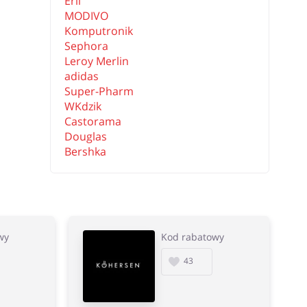
Erli
MODIVO
Komputronik
Sephora
Leroy Merlin
adidas
Super-Pharm
WKdzik
Castorama
Douglas
Bershka
wy
Kod rabatowy
43