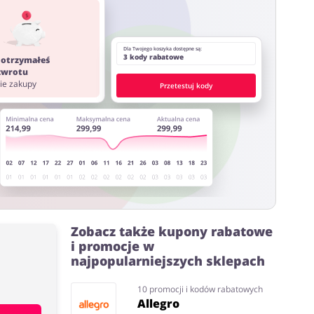
ystać z innych stron lub rozszerzeń do przeglądarki
Dla Twojego koszyka dostępne są:
3 kody rabatowe
 otrzymałeś
 zwrotu
nie zakupy
Przetestuj kody
Zobacz także kupony rabatowe
i promocje w
najpopularniejszych sklepach
10 promocji i kodów rabatowych
Allegro