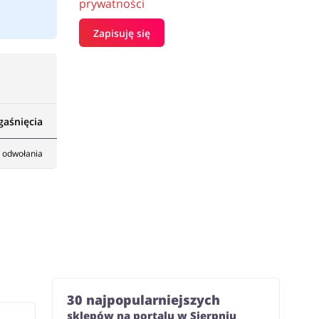
prywatności
Zapisuję się
gaśnięcia
 odwołania
30 najpopularniejszych
sklepów na portalu w Sierpniu