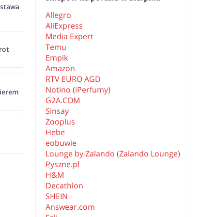
stawa
Allegro
AliExpress
Media Expert
Temu
rot
Empik
Amazon
RTV EURO AGD
Notino (iPerfumy)
ierem
G2A.COM
Sinsay
Zooplus
Hebe
eobuwie
Lounge by Zalando (Zalando Lounge)
Pyszne.pl
H&M
Decathlon
SHEIN
Answear.com