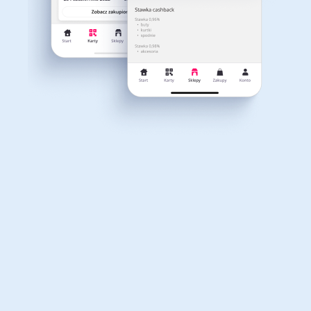
Dla dziecka
Dom, wnętrze i ogród
Właśnie otrzymałeś
12,40zł zwrotu
Książki, filmy, gry i muzyka
Erotyka
za ostatnie zakupy
Dla Twojego koszyka dostępne są:
3 kody rabatowe
Przetestuj kody
Finanse i ubezpieczenia
Komputery foto i
elektronika
Motoryzacja
Odzież, obuwie i dodatki