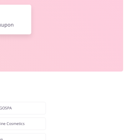
 kupon
NGOSPA
line Cosmetics
pa