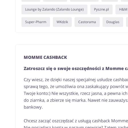
Lounge by Zalando (Zalando Lounge)
Pyszne.pl
H&M
Super-Pharm
WKdzik
Castorama
Douglas
MOMME CASHBACK
Zatroszcz się o swoje oszczędności z Momme 
Czy wiesz, że dzięki naszej specjalnej usłudze cash
sprawą tego, że umożliwia ona zaskakujący powrót wy
Twoje konto:) Nie wszystkie, rzecz jasna, a pewna i
do ziarnka, a zbierze się miarka. Nawet nie zauważy
bankowy.
Chcesz zacząć oszczędzać z usługą cashback Momme? 
Nie posiadasz konta w naszym serwisie? Zatem zachęc