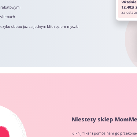
Właśnie
i rabatowymi
12,40zł
za ostat
 sklepach
szyku sklepu już za jednym kliknięciem myszki
Niestety sklep MomMe 
Kliknij "like" i pomóż nam go przekona