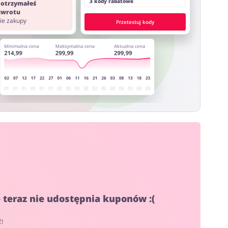
3 kody rabatowe
 otrzymałeś
 zwrotu
nie zakupy
Przetestuj kody
teraz nie udostępnia kuponów :(
ć!