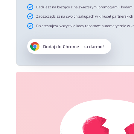
Będziesz na bieżąco z najświeższymi promocjami i kodam
Zaoszczędzisz na swoich zakupach w kilkuset partnerskich
Przetestujesz wszystkie kody rabatowe automatycznie w ko
Dodaj do
Chrome
– za darmo!