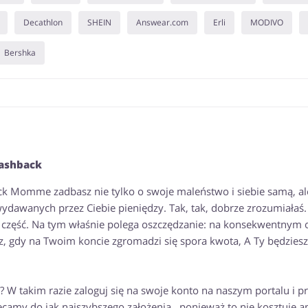
Decathlon
SHEIN
Answear.com
Erli
MODIVO
Bershka
cashback
back Momme zadbasz nie tylko o swoje maleństwo i siebie samą, a
dawanych przez Ciebie pieniędzy. Tak, tak, dobrze zrozumiałaś.
ch część. Na tym właśnie polega oszczędzanie: na konsekwentnym 
sz, gdy na Twoim koncie zgromadzi się spora kwota, A Ty będziesz
W takim razie zaloguj się na swoje konto na naszym portalu i p
amy do jak najszybszego założenia , ponieważ to nie kosztuje an