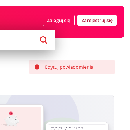
 i ubezpieczenia
Komputery foto i elektronika
Zaloguj się
Zarejestruj się
ort i hobby
AGD i RTV
Alkohole
Sklepy premium
Edytuj powiadomienia
Dla Twojego koszyka dostępne są: