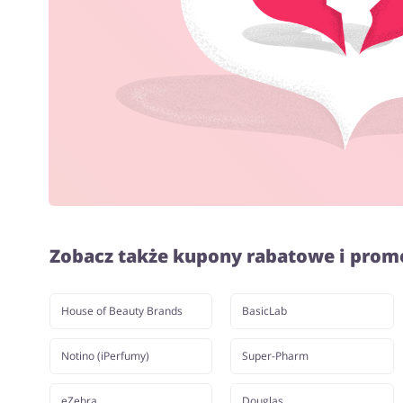
Zobacz także kupony rabatowe i prom
House of Beauty Brands
BasicLab
Notino (iPerfumy)
Super-Pharm
eZebra
Douglas