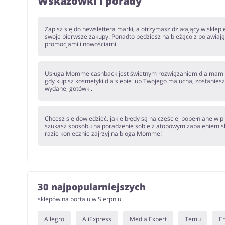
Wskazówki i porady
Zapisz się do newslettera marki, a otrzymasz działający w skl
swoje pierwsze zakupy. Ponadto będziesz na bieżąco z pojawiaj
promocjami i nowościami.
Usługa Momme cashback jest świetnym rozwiązaniem dla mam m
gdy kupisz kosmetyki dla siebie lub Twojego malucha, zostanie
wydanej gotówki.
Chcesz się dowiedzieć, jakie błędy są najczęściej popełniane w p
szukasz sposobu na poradzenie sobie z atopowym zapaleniem s
razie koniecznie zajrzyj na bloga Momme!
30 najpopularniejszych
sklepów na portalu w Sierpniu
Allegro
AliExpress
Media Expert
Temu
E