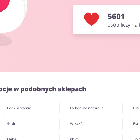
5601
osób liczy na
ocje w podobnych sklepach
LookFantastic
La beaute naturelle
BI
4skin
Wizaz24
Eve
Hebe
phlov
Toł