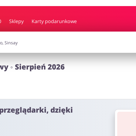
y i muzyka
Erotyka
Finanse
0
Sklepy
Karty podarunkowe
i dodatki
Prezenty i gadżety
Sp
 ◦ Sierpień 2026
Zdrowie i uroda
omocje
przeglądarki, dzięki