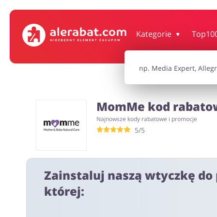
Dom, wnętrze i ogród
Książki, filmy, gr
Kategorie
Top10
Motoryzacja
Odzież, obuwie 
MomMe kod rabatowy
Turystyka i Podróże
Usługi
Najnowsze kody rabatowe i promocje
5/5
Wszystkie kody rabatowe
Wszystkie pr
Zainstaluj naszą wtyczkę do 
której: