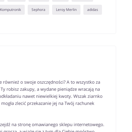
Komputronik
Sephora
Leroy Merlin
adidas
le również o swoje oszczędności? A to wszystko za
 Ty robisz zakupy, a wydane pieniądze wracają na
odkładaniu nawet niewielkiej kwoty. Wszak ziarnko
 mogła zlecić przekazanie jej na Twój rachunek
rzejdź na stronę omawianego sklepu internetowego.
i grosza, a wiąże się z tym dla Ciebie mnóstwo