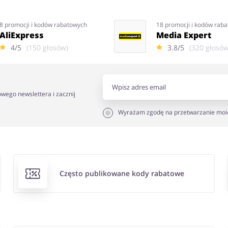
8 promocji i kodów rabatowych
18 promocji i kodów rab
AliExpress
Media Expert
4/5
(150 głosów)
3.8/5
(320 głosów
owego newslettera i zacznij
Wyrażam zgodę na przetwarzanie moi
Często publikowane kody rabatowe