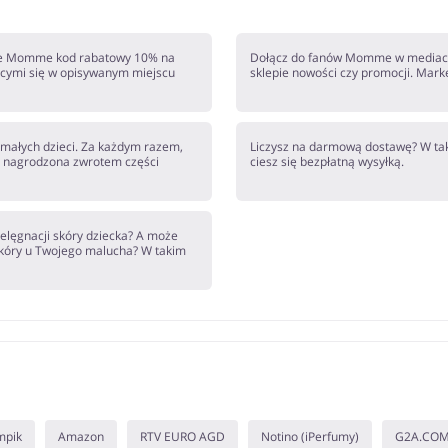
epie Momme kod rabatowy 10% na
Dołącz do fanów Momme w mediach 
ącymi się w opisywanym miejscu
sklepie nowości czy promocji. Mark
ałych dzieci. Za każdym razem,
Liczysz na darmową dostawę? W taki
sz nagrodzona zwrotem części
ciesz się bezpłatną wysyłką.
ielęgnacji skóry dziecka? A może
kóry u Twojego malucha? W takim
mpik
Amazon
RTV EURO AGD
Notino (iPerfumy)
G2A.CO