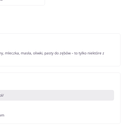
 mleczka, masła, oliwki, pasty do zębów – to tylko niektóre z
l/
com