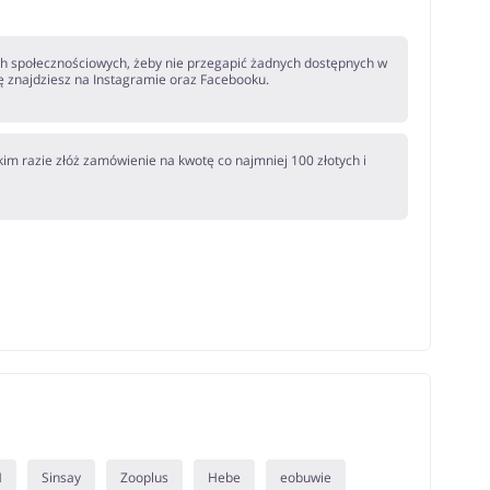
społecznościowych, żeby nie przegapić żadnych dostępnych w
ę znajdziesz na Instagramie oraz Facebooku.
m razie złóż zamówienie na kwotę co najmniej 100 złotych i
M
Sinsay
Zooplus
Hebe
eobuwie