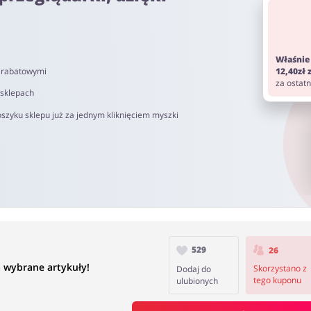
om. Pamiętaj aby przed zakupem wyłączyć AdBlock oraz aby nie korz
Właśnie
i rabatowymi
12,40zł
 od 40 do 90 dni.
za ostat
 sklepach
szyku sklepu już za jednym kliknięciem myszki
529
26
wybrane artykuły!
Skorzystano z
Dodaj do
tego kuponu
ulubionych