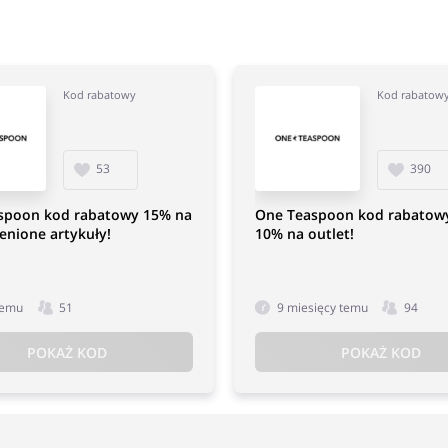
Kod rabatowy
Kod rabatow
53
390
spoon kod rabatowy 15% na
One Teaspoon kod rabatowy
enione artykuły!
10% na outlet!
temu
51
9 miesięcy temu
94
POKAŻ KOD
POKAŻ KOD