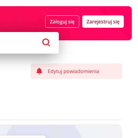
 i ubezpieczenia
Komputery foto i elektronika
Zaloguj się
Zarejestruj się
ort i hobby
AGD i RTV
Alkohole
Sklepy premium
Edytuj powiadomienia
ostawy oraz może być naliczony od kwoty zamówienia