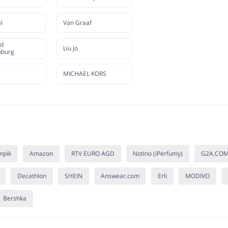
l
Van Graaf
nd
Liu Jo
nburg
MICHAEL KORS
mpik
Amazon
RTV EURO AGD
Notino (iPerfumy)
G2A.CO
Decathlon
SHEIN
Answear.com
Erli
MODIVO
Bershka