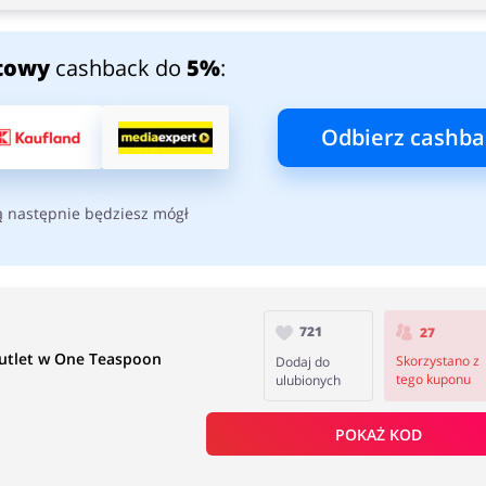
towy
cashback do
5%
:
Odbierz cashba
ą następnie będziesz mógł
721
27
utlet w One Teaspoon
Skorzystano z
Dodaj do
tego kuponu
ulubionych
POKAŻ KOD