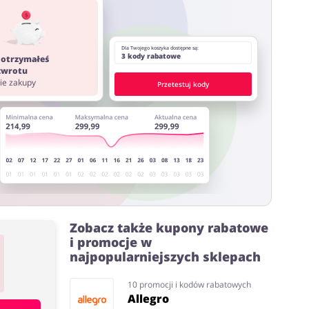
ystać z innych stron lub rozszerzeń do przeglądarki
Dla Twojego koszyka dostępne są:
3 kody rabatowe
 otrzymałeś
 zwrotu
nie zakupy
Przetestuj kody
Zobacz także kupony rabatowe
i promocje w
najpopularniejszych sklepach
10 promocji i kodów rabatowych
Allegro