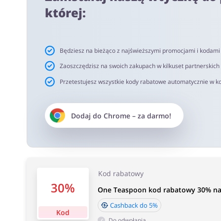
netto. Rekomendujemy korzystanie z wtyczki alerabat.c
której:
oferujących kody rabatowe lub cashback.
Czas akceptacji cashback:
Będziesz na bieżąco z najświeższymi promocjami i kodam
Średni czas akceptacji Cashback w One Teaspoon wynosi
Zaoszczędzisz na swoich zakupach w kilkuset partnerskich
Przetestujesz wszystkie kody rabatowe automatycznie w ko
Dodaj do
Chrome
– za darmo!
Kod rabatowy
30%
One Teaspoon kod rabatowy 30% na 
Cashback do 5%
Kod
Do odwołania