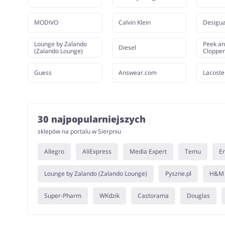
MODIVO
Calvin Klein
Desigua
Lounge by Zalando
Peek a
Diesel
(Zalando Lounge)
Cloppe
Guess
Answear.com
Lacoste
30 najpopularniejszych
sklepów na portalu w Sierpniu
Allegro
AliExpress
Media Expert
Temu
E
Lounge by Zalando (Zalando Lounge)
Pyszne.pl
H&M
Super-Pharm
WKdzik
Castorama
Douglas