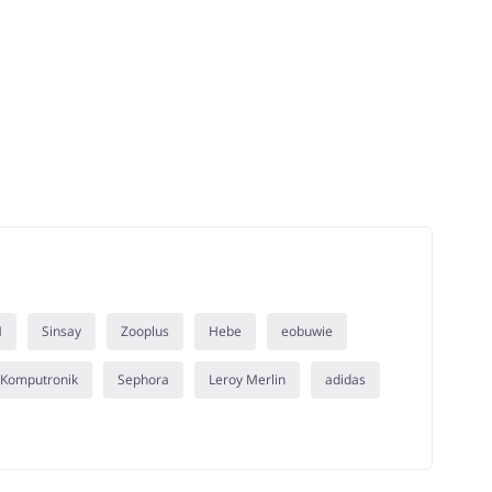
M
Sinsay
Zooplus
Hebe
eobuwie
Komputronik
Sephora
Leroy Merlin
adidas