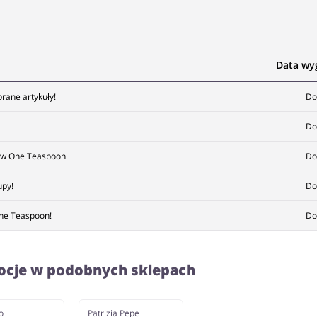
Data wy
ane artykuły!
Do
Do
t w One Teaspoon
Do
upy!
Do
ne Teaspoon!
Do
ocje w podobnych sklepach
o
Patrizia Pepe