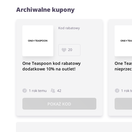
Archiwalne kupony
Kod rabatowy
20
One Teaspoon kod rabatowy
One Tea
dodatkowe 10% na outlet!
nieprzec
1 rok temu
42
1 rok 
POKAŻ KOD