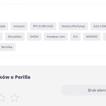
mpik
Amazon
RTV EURO AGD
Notino (iPerfumy)
G2A.CO
Decathlon
SHEIN
Answear.com
Erli
MODIVO
Bershka
ów o Perilla
Brak ele