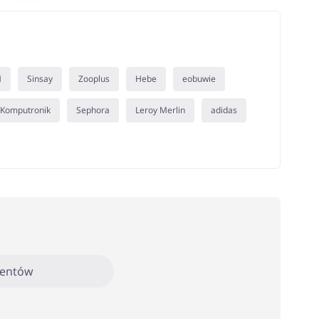
M
Sinsay
Zooplus
Hebe
eobuwie
Komputronik
Sephora
Leroy Merlin
adidas
mentów