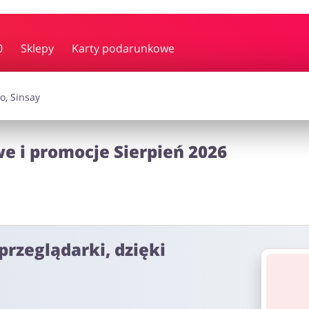
y i muzyka
Erotyka
Finanse
0
Sklepy
Karty podarunkowe
i dodatki
Prezenty i gadżety
Sp
we i promocje Sierpień 2026
Zdrowie i uroda
omocje
przeglądarki, dzięki