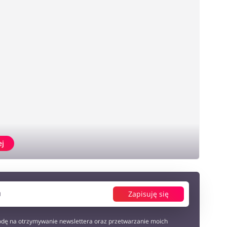
ej
Zapisuję się
dę na otrzymywanie newslettera oraz przetwarzanie moich