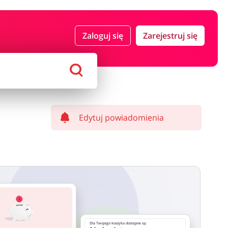
 i ubezpieczenia
Komputery foto i elektronika
Zaloguj się
Zarejestruj się
ort i hobby
AGD i RTV
Alkohole
Sklepy premium
Edytuj powiadomienia
Dla Twojego koszyka dostępne są: