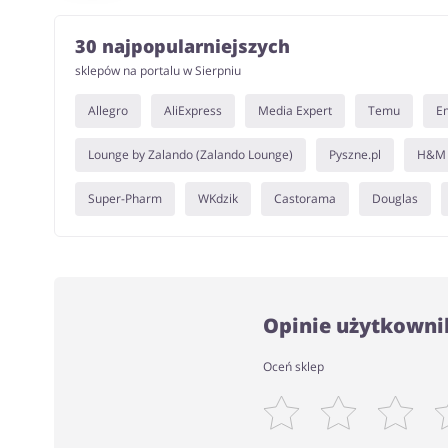
30 najpopularniejszych
sklepów na portalu w Sierpniu
Allegro
AliExpress
Media Expert
Temu
E
Lounge by Zalando (Zalando Lounge)
Pyszne.pl
H&M
Super-Pharm
WKdzik
Castorama
Douglas
Opinie użytkownik
Oceń sklep