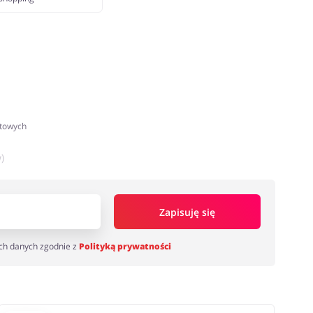
atowych
)
Zapisuję się
ch danych zgodnie z
Polityką prywatności