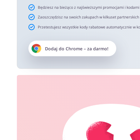
Będziesz na bieżąco z najświeższymi promocjami i kodam
Zaoszczędzisz na swoich zakupach w kilkuset partnerskich
Przetestujesz wszystkie kody rabatowe automatycznie w ko
Dodaj do
Chrome
– za darmo!