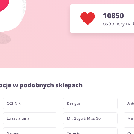
10850
osób liczy na
ocje w podobnych sklepach
OCHNIK
Desigual
Anto
Luisaviaroma
Mr. Gugu & Miss Go
Mar
Gemre
Tezenis
Out