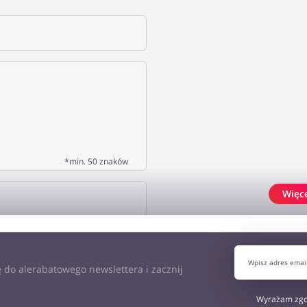
*min. 50 znaków
Więc
J OPINIĘ
 do alerabatowego newslettera i zacznij
Wyrażam zgo