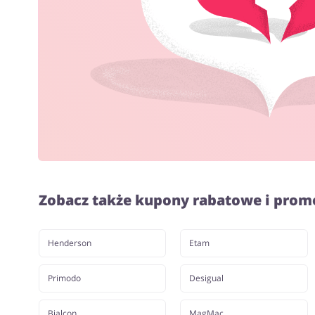
Zobacz także kupony rabatowe i prom
Henderson
Etam
Primodo
Desigual
Bialcon
MagMac