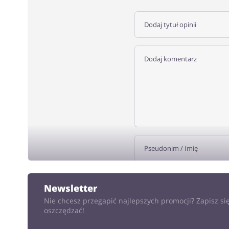
DODA
Newsletter
Nie chcesz przegapić najlepszych promocji? Zapisz się
oszczędzać!