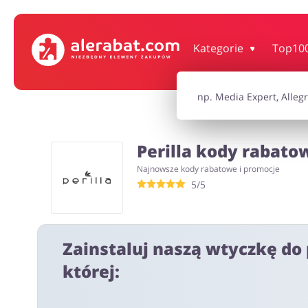
Dom, wnętrze i ogród
Książki, filmy, gr
Kategorie
Top10
Motoryzacja
Odzież, obuwie 
Perilla kody rabato
Turystyka i Podróże
Usługi
Najnowsze kody rabatowe i promocje
5/5
Wszystkie kody rabatowe
Wszystkie pr
Zainstaluj naszą wtyczkę do 
której: