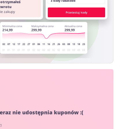
3 kody rabatowe
 otrzymałeś
 zwrotu
nie zakupy
Przetestuj kody
 teraz nie udostępnia kuponów :(
ć!