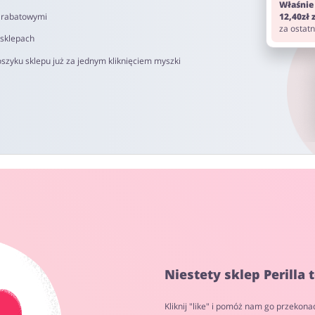
Właśnie
i rabatowymi
12,40zł
za ostat
 sklepach
szyku sklepu już za jednym kliknięciem myszki
Niestety sklep Perilla
Kliknij "like" i pomóż nam go przekona