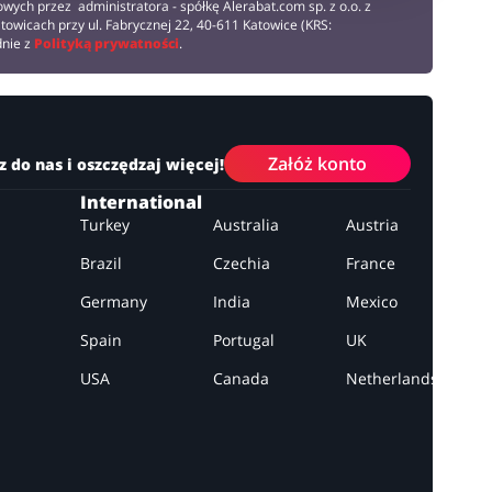
wych przez administratora - spółkę Alerabat.com sp. z o.o. z
towicach przy ul. Fabrycznej 22, 40-611 Katowice (KRS:
dnie z
Polityką prywatności
.
Załóż konto
z do nas i oszczędzaj więcej!
International
Turkey
Australia
Austria
Brazil
Czechia
France
Germany
India
Mexico
Spain
Portugal
UK
USA
Canada
Netherlands