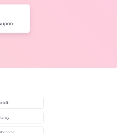
 kupon
nioli
tensy
shopping