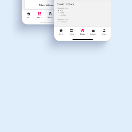
Dla dziecka
Dom, wnętrze i ogród
Właśnie otrzymałeś
12,40zł zwrotu
Książki, filmy, gry i muzyka
Erotyka
za ostatnie zakupy
Dla Twojego koszyka dostępne są:
3 kody rabatowe
Przetestuj kody
Finanse i ubezpieczenia
Komputery foto i
elektronika
Motoryzacja
Odzież, obuwie i dodatki