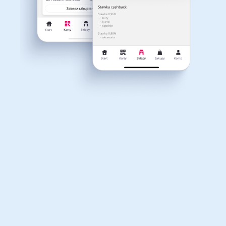
Dla dziecka
Dom, wnętrze i ogród
Właśnie otrzymałeś
12,40zł zwrotu
Książki, filmy, gry i muzyka
Erotyka
za ostatnie zakupy
Dla Twojego koszyka dostępne są:
3 kody rabatowe
Przetestuj kody
Finanse i ubezpieczenia
Komputery foto i
elektronika
Motoryzacja
Odzież, obuwie i dodatki