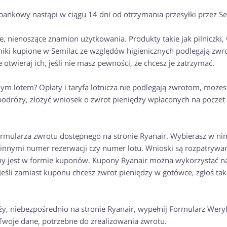
bankowy nastąpi w ciągu 14 dni od otrzymania przesyłki przez Se
 nienoszące znamion użytkowania. Produkty takie jak pilniczki, 
ęczniki kupione w Semilac ze względów higienicznych podlegają zwr
twieraj ich, jeśli nie masz pewności, że chcesz je zatrzymać.
m lotem? Opłaty i taryfa lotnicza nie podlegają zwrotom, możes
 podróży, złożyć wniosek o zwrot pieniędzy wpłaconych na poczet
rmularza zwrotu dostępnego na stronie Ryanair. Wybierasz w ni
innymi numer rezerwacji czy numer lotu. Wnioski są rozpatrywa
any jest w formie kuponów. Kupony Ryanair można wykorzystać n
Jeśli zamiast kuponu chcesz zwrot pieniędzy w gotówce, zgłoś tak
ży, niebezpośrednio na stronie Ryanair, wypełnij Formularz Weryf
Twoje dane, potrzebne do zrealizowania zwrotu.