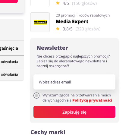
4/5
(150 głosów)
20 promocji i kodów rabatowych
Media Expert
3.8/5
(320 głosów)
Newsletter
gaśnięcia
Nie chcesz przegapić najlepszych promocji?
Zapisz się do alerabatowego newslettera i
 odwołania
zacznij oszczędzać!
 odwołania
Wyrażam zgodę na przetwarzanie moich
danych zgodnie z
Polityką prywatności
Zapisuję się
Cechy marki