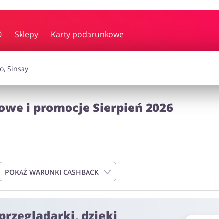
y i muzyka
Erotyka
Finanse
0
Sklepy
Karty podarunkowe
i dodatki
Prezenty i gadżety
Sp
we i promocje Sierpień 2026
Zdrowie i uroda
omocje
POKAŻ WARUNKI CASHBACK
przeglądarki, dzięki
00 zł.