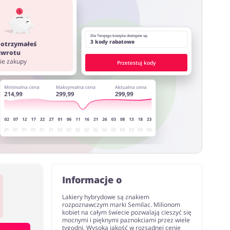
Dla Twojego koszyka dostępne są:
ostawy oraz może być naliczony od kwoty zamówienia
3 kody rabatowe
 otrzymałeś
ystać z innych stron lub rozszerzeń do przeglądarki
 zwrotu
nie zakupy
Przetestuj kody
Informacje o
Lakiery hybrydowe są znakiem
rozpoznawczym marki Semilac. Milionom
kobiet na całym świecie pozwalają cieszyć się
mocnymi i pięknymi paznokciami przez wiele
tygodni. Wysoka jakość w rozsądnej cenie