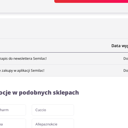
Data wy
zapis do newslettera Semilac!
Do
 zakupy w aplikacji Semilac!
Do
ocje w podobnych sklepach
Pharm
Cuccio
na
Allepaznokcie