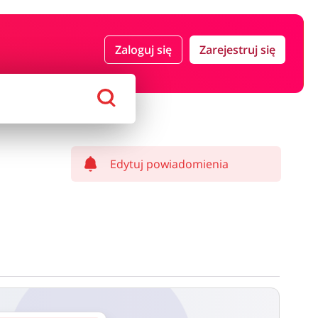
 i ubezpieczenia
Komputery foto i elektronika
Zaloguj się
Zarejestruj się
ort i hobby
AGD i RTV
Alkohole
Sklepy premium
Edytuj powiadomienia