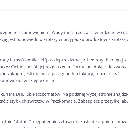
iezgodne z zamówieniem. Wady muszą zostać stwierdzone w cią
cję jest odpowiednio krótszy w przypadku produktów z krótszą 
trony https://semilac.pl/pl/sklep/reklamacje_i_zwroty. Pamiętaj, 
rzez Ciebie sposób jej rozpatrzenia. Formularz dołącz do zwrac
d zakupu. Jeśli nie masz paragonu lub faktury, może to być
 zamówienia w sklepie online.
 kuriera DHL lub Paczkomatów. Na podanej wyżej stronie znajdzi
stać z szybkich zwrotów w Paczkomacie. Zabezpiecz przesyłkę, aby
ymalnie 14 dni. O rozpatrzeniu zgłoszenia zostaniesz poinformow