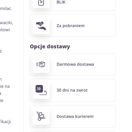
BLIK
milac.
waciki,
Za pobraniem
otowi
Opcje dostawy
z
Darmowa dostawa
m
ne na
30 dni na zwrot
a
ie
Dostawa kurierem
ikacji