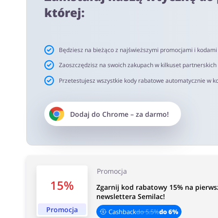
której:
Ważne informacje:
Cashback pojawi się na Twoim koncie w okresie od 2h 
netto. Rekomendujemy korzystanie z wtyczki alerabat.c
Będziesz na bieżąco z najświeższymi promocjami i kodam
oferujących kody rabatowe lub cashback.
Zaoszczędzisz na swoich zakupach w kilkuset partnerskich
Przetestujesz wszystkie kody rabatowe automatycznie w ko
Czas akceptacji cashback:
Średni czas akceptacji Cashback w SEMILAC wynosi od 4
Dodaj do
Chrome
– za darmo!
Promocja
15%
Zgarnij kod rabatowy 15% na pierws
newslettera Semilac!
Promocja
Cashback
do 5.5%
do 6%