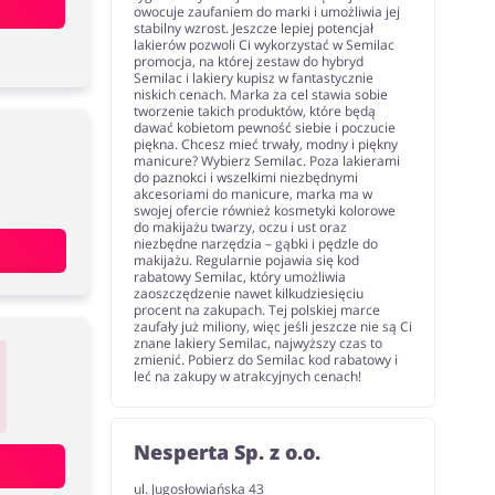
owocuje zaufaniem do marki i umożliwia jej
stabilny wzrost. Jeszcze lepiej potencjał
lakierów pozwoli Ci wykorzystać w Semilac
promocja, na której zestaw do hybryd
Semilac i lakiery kupisz w fantastycznie
niskich cenach. Marka za cel stawia sobie
tworzenie takich produktów, które będą
dawać kobietom pewność siebie i poczucie
piękna. Chcesz mieć trwały, modny i piękny
manicure? Wybierz Semilac. Poza lakierami
do paznokci i wszelkimi niezbędnymi
akcesoriami do manicure, marka ma w
swojej ofercie również kosmetyki kolorowe
do makijażu twarzy, oczu i ust oraz
niezbędne narzędzia – gąbki i pędzle do
makijażu. Regularnie pojawia się kod
rabatowy Semilac, który umożliwia
zaoszczędzenie nawet kilkudziesięciu
procent na zakupach. Tej polskiej marce
zaufały już miliony, więc jeśli jeszcze nie są Ci
znane lakiery Semilac, najwyższy czas to
zmienić. Pobierz do Semilac kod rabatowy i
leć na zakupy w atrakcyjnych cenach!
Nesperta Sp. z o.o.
ul. Jugosłowiańska 43