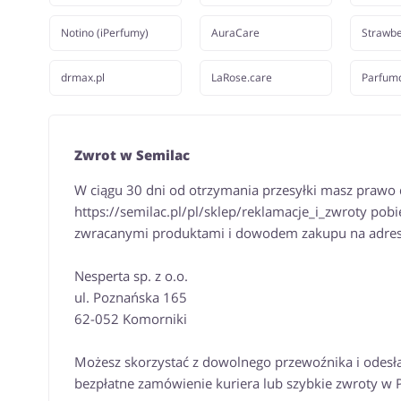
Notino (iPerfumy)
AuraCare
Strawbe
drmax.pl
LaRose.care
Parfum
Zwrot w Semilac
W ciągu 30 dni od otrzymania przesyłki masz prawo
https://semilac.pl/pl/sklep/reklamacje_i_zwroty pobi
zwracanymi produktami i dowodem zakupu na adres
Nesperta sp. z o.o.
ul. Poznańska 165
62-052 Komorniki
Możesz skorzystać z dowolnego przewoźnika i odesła
bezpłatne zamówienie kuriera lub szybkie zwroty w 