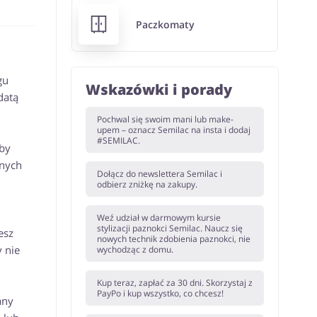
Paczkomaty
gu
Wskazówki i porady
datą
Pochwal się swoim mani lub make-
upem – oznacz Semilac na insta i dodaj
#SEMILAC.
aby
anych
Dołącz do newslettera Semilac i
odbierz zniżkę na zakupy.
Weź udział w darmowym kursie
stylizacji paznokci Semilac. Naucz się
esz
nowych technik zdobienia paznokci, nie
 nie
wychodząc z domu.
Kup teraz, zapłać za 30 dni. Skorzystaj z
PayPo i kup wszystko, co chcesz!
any