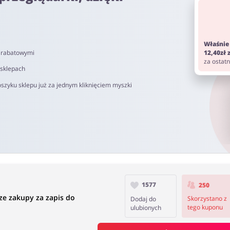
do 72h od momentu złożenia zamówienia. Nie dotyczy on kosztów d
Właśnie
om. Pamiętaj aby przed zakupem wyłączyć AdBlock oraz aby nie korz
i rabatowymi
12,40zł
za ostat
 sklepach
szyku sklepu już za jednym kliknięciem myszki
0 do 90 dni.
1577
250
ze zakupy za zapis do
Skorzystano z
Dodaj do
tego kuponu
ulubionych