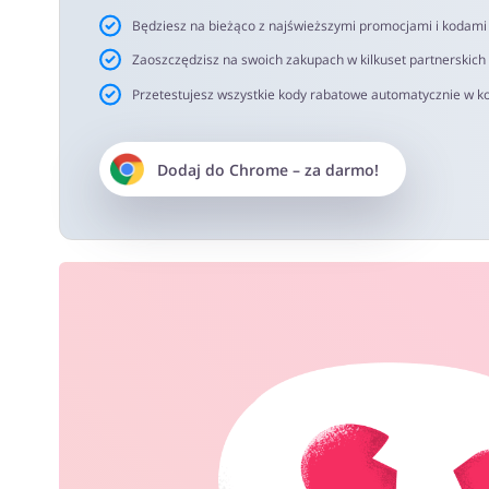
Będziesz na bieżąco z najświeższymi promocjami i kodam
Zaoszczędzisz na swoich zakupach w kilkuset partnerskich
Przetestujesz wszystkie kody rabatowe automatycznie w ko
Dodaj do
Chrome
– za darmo!