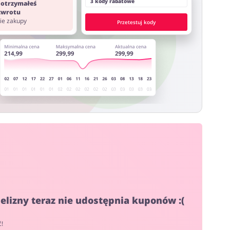
3 kody rabatowe
 otrzymałeś
 zwrotu
nie zakupy
Przetestuj kody
ielizny teraz nie udostępnia kuponów :(
ć!