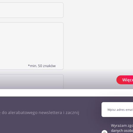
*min. 50 znaków
Więc
J OPINIĘ
 do alerabatowego newslettera i zacznij
Wyrażam zgo
danych osobo