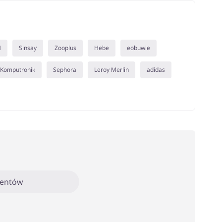
M
Sinsay
Zooplus
Hebe
eobuwie
Komputronik
Sephora
Leroy Merlin
adidas
mentów