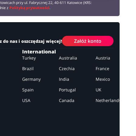
towicach przy ul. Fabrycznej 22, 40-611 Katowice (KRS:
dnie z
Polityką prywatności
.
Załóż konto
z do nas i oszczędzaj więcej!
International
Turkey
Australia
Austria
Brazil
Czechia
France
Germany
India
Mexico
Spain
Portugal
UK
USA
Canada
Netherlands