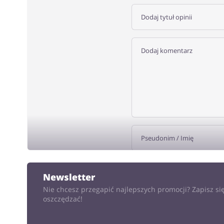
DODA
Newsletter
Nie chcesz przegapić najlepszych promocji? Zapisz się
oszczędzać!