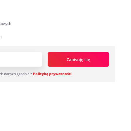
atowych
)
Zapisuję się
ch danych zgodnie z
Polityką prywatności