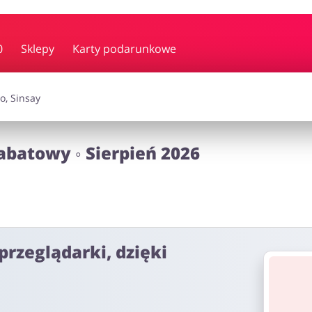
y i muzyka
Erotyka
Finanse
0
Sklepy
Karty podarunkowe
i dodatki
Prezenty i gadżety
Sp
abatowy ◦ Sierpień 2026
Zdrowie i uroda
omocje
przeglądarki, dzięki