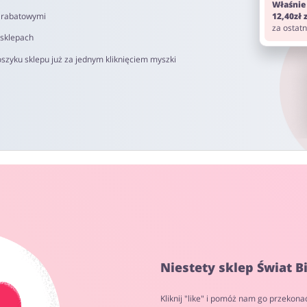
Właśnie
i rabatowymi
12,40zł
za ostat
 sklepach
szyku sklepu już za jednym kliknięciem myszki
Niestety sklep Świat B
Kliknij "like" i pomóż nam go przekona