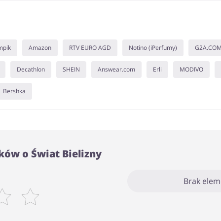
mpik
Amazon
RTV EURO AGD
Notino (iPerfumy)
G2A.CO
Decathlon
SHEIN
Answear.com
Erli
MODIVO
Bershka
ów o Świat Bielizny
Brak ele