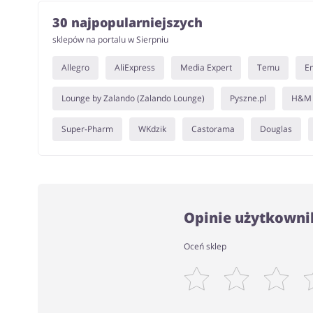
30 najpopularniejszych
sklepów na portalu w Sierpniu
Allegro
AliExpress
Media Expert
Temu
E
Lounge by Zalando (Zalando Lounge)
Pyszne.pl
H&M
Super-Pharm
WKdzik
Castorama
Douglas
Opinie użytkownik
Oceń sklep