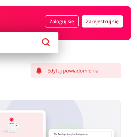
 i ubezpieczenia
Komputery foto i elektronika
Zaloguj się
Zarejestruj się
ort i hobby
AGD i RTV
Alkohole
Sklepy premium
Edytuj powiadomienia
Dla Twojego koszyka dostępne są: