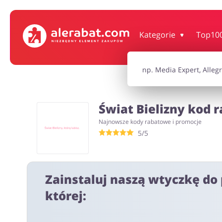
Dom, wnętrze i ogród
Książki, filmy, gr
Kategorie
Top10
Motoryzacja
Odzież, obuwie 
Świat Bielizny kod r
Turystyka i Podróże
Usługi
Najnowsze kody rabatowe i promocje
5/5
Wszystkie kody rabatowe
Wszystkie pr
Zainstaluj naszą wtyczkę do 
której: