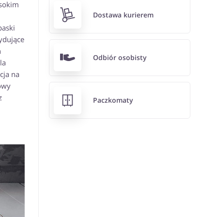
ysokim
Dostawa kurierem
paski
ydujące
h
Odbiór osobisty
la
cja na
owy
z
Paczkomaty