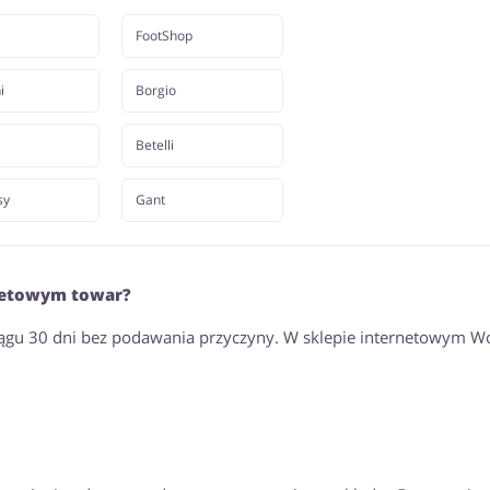
FootShop
i
Borgio
Betelli
sy
Gant
rnetowym towar?
gu 30 dni bez podawania przyczyny. W sklepie internetowym W