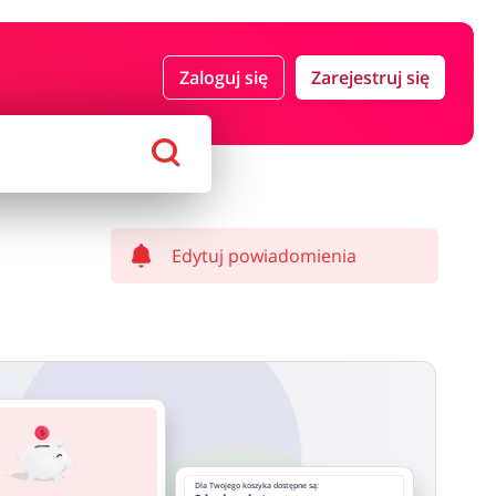
 i ubezpieczenia
Komputery foto i elektronika
Zaloguj się
Zarejestruj się
ort i hobby
AGD i RTV
Alkohole
Sklepy premium
Edytuj powiadomienia
Dla Twojego koszyka dostępne są: