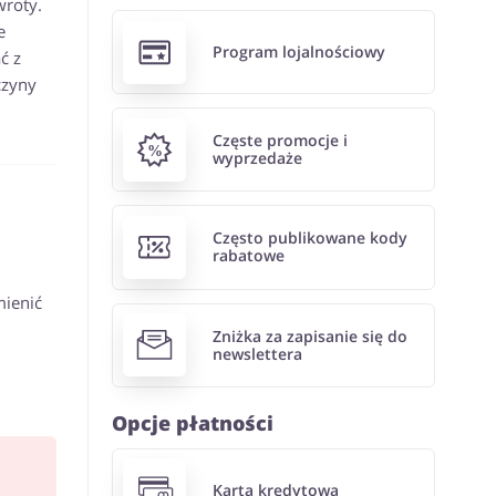
wroty.
e
Program lojalnościowy
ć z
czyny
Częste promocje i
wyprzedaże
Często publikowane kody
rabatowe
mienić
Zniżka za zapisanie się do
newslettera
Opcje płatności
Karta kredytowa