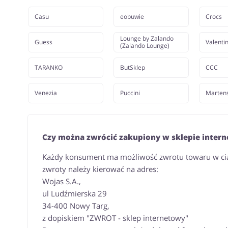
Casu
eobuwie
Crocs
Lounge by Zalando
Guess
Valentin
(Zalando Lounge)
TARANKO
ButSklep
CCC
Venezia
Puccini
Marten
Czy można zwrócić zakupiony w sklepie inte
Każdy konsument ma możliwość zwrotu towaru w cią
zwroty należy kierować na adres:
Wojas S.A.,
ul Ludźmierska 29
34-400 Nowy Targ,
z dopiskiem "ZWROT - sklep internetowy"