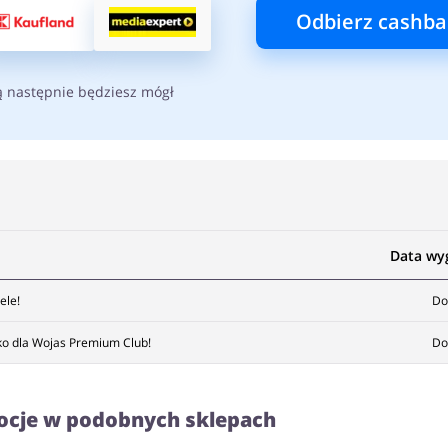
Odbierz cashba
ą następnie będziesz mógł
Data wy
ele!
Do
ko dla Wojas Premium Club!
Do
ocje w podobnych sklepach