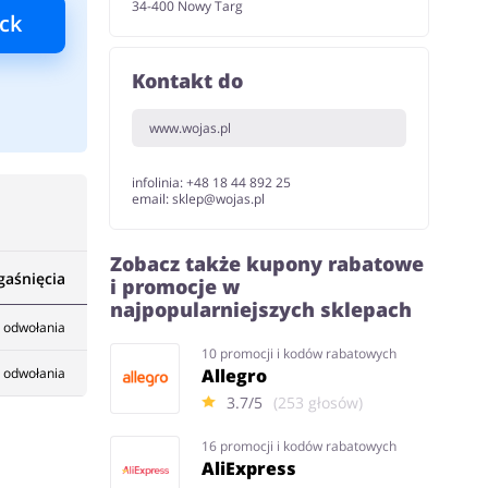
34-400 Nowy Targ
ck
Kontakt do
www.wojas.pl
infolinia: +48 18 44 892 25
email: sklep@wojas.pl
Zobacz także kupony rabatowe
gaśnięcia
i promocje w
najpopularniejszych sklepach
 odwołania
10 promocji i kodów rabatowych
Allegro
 odwołania
3.7/5
(253 głosów)
16 promocji i kodów rabatowych
AliExpress