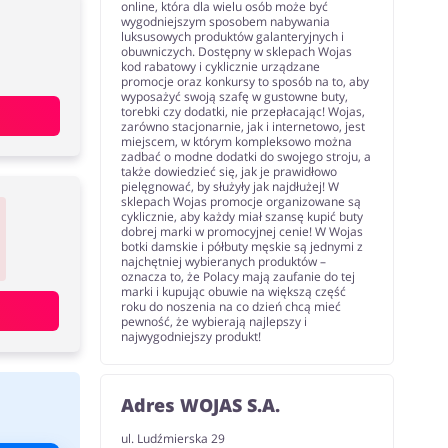
online, która dla wielu osób może być
wygodniejszym sposobem nabywania
luksusowych produktów galanteryjnych i
obuwniczych. Dostępny w sklepach Wojas
kod rabatowy i cyklicznie urządzane
promocje oraz konkursy to sposób na to, aby
wyposażyć swoją szafę w gustowne buty,
torebki czy dodatki, nie przepłacając! Wojas,
zarówno stacjonarnie, jak i internetowo, jest
miejscem, w którym kompleksowo można
zadbać o modne dodatki do swojego stroju, a
także dowiedzieć się, jak je prawidłowo
pielęgnować, by służyły jak najdłużej! W
sklepach Wojas promocje organizowane są
cyklicznie, aby każdy miał szansę kupić buty
dobrej marki w promocyjnej cenie! W Wojas
botki damskie i półbuty męskie są jednymi z
najchętniej wybieranych produktów –
oznacza to, że Polacy mają zaufanie do tej
marki i kupując obuwie na większą część
roku do noszenia na co dzień chcą mieć
pewność, że wybierają najlepszy i
najwygodniejszy produkt!
Adres WOJAS S.A.
ul. Ludźmierska 29