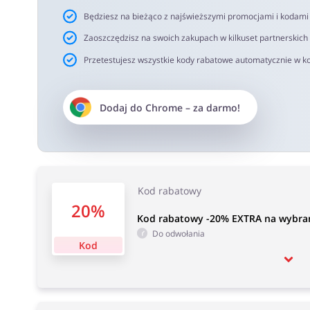
Będziesz na bieżąco z najświeższymi promocjami i kodam
Zaoszczędzisz na swoich zakupach w kilkuset partnerskich
Przetestujesz wszystkie kody rabatowe automatycznie w ko
Dodaj do
Chrome
– za darmo!
Kod rabatowy
20%
Kod rabatowy -20% EXTRA na wybra
Do odwołania
Kod