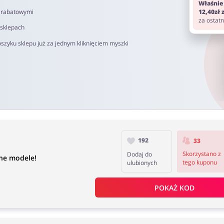
Właśnie
i rabatowymi
12,40zł
za ostat
 sklepach
szyku sklepu już za jednym kliknięciem myszki
192
33
Skorzystano z
Dodaj do
ne modele!
tego kuponu
ulubionych
POKAŻ KOD