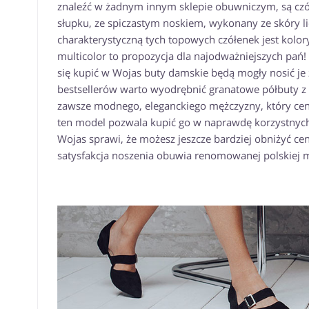
znaleźć w żadnym innym sklepie obuwniczym, są czół
słupku, ze spiczastym noskiem, wykonany ze skóry lic
charakterystyczną tych topowych czółenek jest kolor
multicolor to propozycja dla najodważniejszych pań!
się kupić w Wojas buty damskie będą mogły nosić je 
bestsellerów warto wyodrębnić granatowe półbuty z 
zawsze modnego, eleganckiego mężczyzny, który cen
ten model pozwala kupić go w naprawdę korzystnych
Wojas sprawi, że możesz jeszcze bardziej obniżyć c
satysfakcja noszenia obuwia renomowanej polskiej m