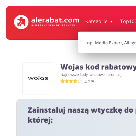
Dom, wnętrze i ogród
Książki, filmy, gr
Kategorie
Top10
Motoryzacja
Odzież, obuwie 
Wojas kod rabatowy 
Turystyka i Podróże
Usługi
Najnowsze kody rabatowe i promocje
4.2/5
Wszystkie kody rabatowe
Wszystkie pr
Zainstaluj naszą wtyczkę do 
której: