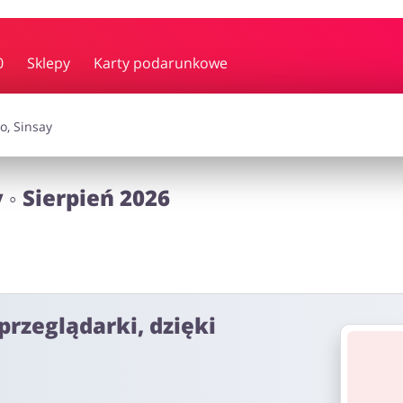
y i muzyka
Erotyka
Finanse
0
Sklepy
Karty podarunkowe
i dodatki
Prezenty i gadżety
Sp
◦ Sierpień 2026
Zdrowie i uroda
omocje
przeglądarki, dzięki