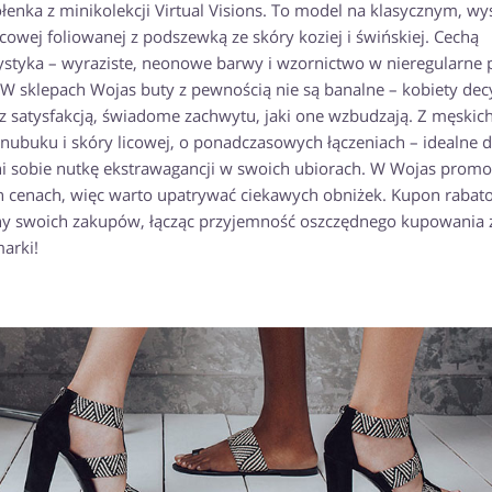
enka z minikolekcji Virtual Visions. To model na klasycznym, w
owej foliowanej z podszewką ze skóry koziej i świńskiej. Cechą
ystyka – wyraziste, neonowe barwy i wzornictwo w nieregularne 
 W sklepach Wojas buty z pewnością nie są banalne – kobiety dec
z satysfakcją, świadome zachwytu, jaki one wzbudzają. Z męskic
nubuku i skóry licowej, o ponadczasowych łączeniach – idealne d
i sobie nutkę ekstrawagancji w swoich ubiorach. W Wojas promo
 cenach, więc warto upatrywać ciekawych obniżek. Kupon rabat
eny swoich zakupów, łącząc przyjemność oszczędnego kupowania 
arki!