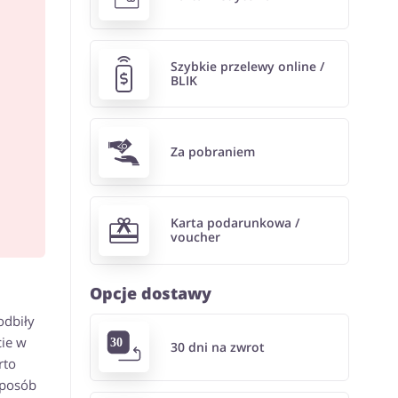
Szybkie przelewy online /
BLIK
Za pobraniem
Karta podarunkowa /
voucher
Opcje dostawy
odbiły
ie w
30 dni na zwrot
rto
sposób