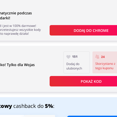
matycznie podczas
darki!
nd i jest w 100% darmowe!
rzetestujesz wszystkie kody
DODAJ DO 
CHROME
to naprawdę działa!
151
24
Skorzystano z
Dodaj do
ko! Tylko dla Wojas
tego kuponu
ulubionych
POKAŻ KOD
towy
cashback do
5%
: