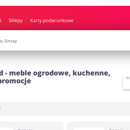
y i muzyka
Erotyka
Finanse
0
Sklepy
Karty podarunkowe
i dodatki
Prezenty i gadżety
Sp
Zdrowie i uroda
d - meble ogrodowe, kuchenne,
Ws
 promocje
omocje