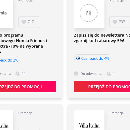
Promocja
Promocja
717
737
do programu
Zapisz się do newslettera No
ciowego Homla Friends i
zgarnij kod rabatowy 5%!
extra -10% na wybrane
y!
Cashback do 4%
back do 2%
wołania
11
Do odwołania
1
RZEJDŹ DO PROMOCJI
PRZEJDŹ DO PROMOC
Promocja
Promocja