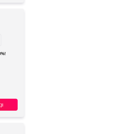
0%!
JI