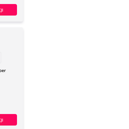
JI
per
JI