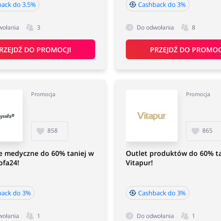
ack do 3.5%
Cashback do 3%
wołania
3
Do odwołania
8
RZEJDŹ DO PROMOCJI
PRZEJDŹ DO PROMOC
Promocja
Promocja
858
865
e medyczne do 60% taniej w
Outlet produktów do 60% ta
ofa24!
Vitapur!
back do 3%
Cashback do 3%
wołania
1
Do odwołania
1