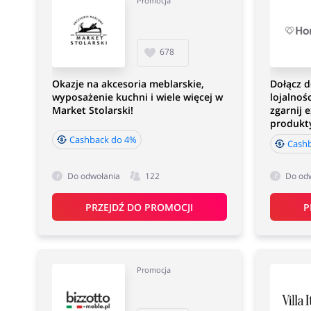
Promocja
678
Okazje na akcesoria meblarskie,
Dołącz 
wyposażenie kuchni i wiele więcej w
lojalnoś
Market Stolarski!
zgarnij 
produkt
Cashback do 4%
Cash
Do odwołania
122
Do od
PRZEJDŹ DO PROMOCJI
P
Promocja