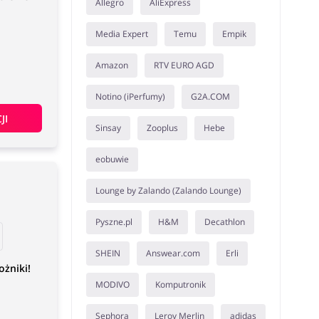
Allegro
AliExpress
Media Expert
Temu
Empik
Amazon
RTV EURO AGD
Notino (iPerfumy)
G2A.COM
JI
Sinsay
Zooplus
Hebe
eobuwie
Lounge by Zalando (Zalando Lounge)
Pyszne.pl
H&M
Decathlon
SHEIN
Answear.com
Erli
ożniki!
MODIVO
Komputronik
Sephora
Leroy Merlin
adidas