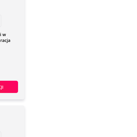
i w
racja
JI