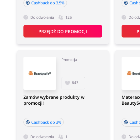
Cashback do 3.5%
Cashb
Do odwołania
125
Do od
PRZEJDŹ DO PROMOCJI
P
Promocja
843
Zamów wybrane produkty w
Materac
promocji!
BeautyS
Cashback do 3%
Cash
Do odwołania
1
Do od