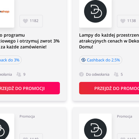
1182
1138
do programu
Lampy do każdej przestrzen
ciowego i otrzymuj zwrot 3%
atrakcyjnych cenach w Deko
 za każde zamówienie!
Domu!
back do 3%
Cashback do 2.5%
wołania
9
Do odwołania
5
RZEJDŹ DO PROMOCJI
PRZEJDŹ DO PROMOC
Promocja
Promocja