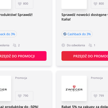
800
800
produktów! Sprawdź!
Sprawdź nowości dostępne w
Italia!
back do 3%
Cashback do 3%
wołania
2
Do odwołania
1
RZEJDŹ DO PROMOCJI
PRZEJDŹ DO PROMOC
Promocja
Promocja
790
799
aż produktów do -50%!
Rabat 5% na zakupy za dołą