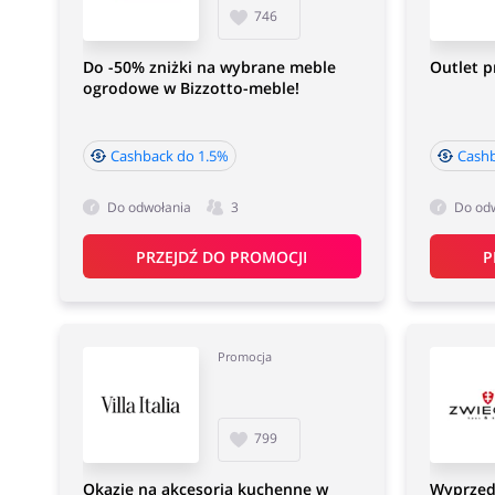
746
Do -50% zniżki na wybrane meble
Outlet 
ogrodowe w Bizzotto-meble!
Cashback do 1.5%
Cash
Do odwołania
3
Do od
PRZEJDŹ DO PROMOCJI
P
Promocja
799
Okazje na akcesoria kuchenne w
Wyprzed