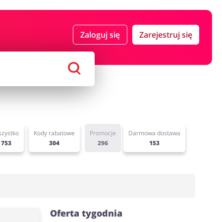
 i ubezpieczenia
Komputery foto i elektronika
Zaloguj się
Zarejestruj się
ort i hobby
AGD i RTV
Alkohole
Sklepy premium
zystko
Kody rabatowe
Promocje
Darmowa dostawa
753
304
296
153
Oferta tygodnia