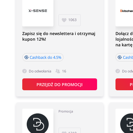
1063
Zapisz się do newslettera i otrzymaj
Dołącz 
kupon 12%!
lojalnoś
na kartę
Cashback do 4.5%
Cash
Do odwołania
16
Do od
PRZEJDŹ DO PROMOCJI
P
Promocja