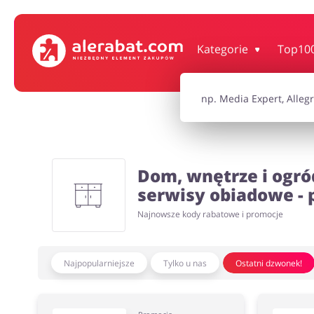
Dom, wnętrze i ogród
Książki, filmy, gr
Kategorie
Top10
Motoryzacja
Odzież, obuwie 
Turystyka i Podróże
Usługi
Dom, wnętrze i ogró
serwisy obiadowe -
Wszystkie kody rabatowe
Najnowsze kody rabatowe i promocje
Wszystkie pr
Najpopularniejsze
Tylko u nas
Ostatni dzwonek!