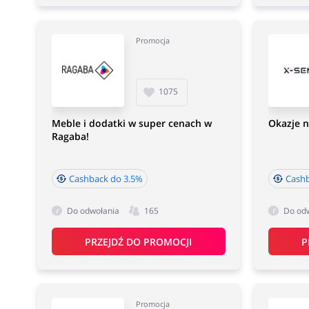
Promocja
1075
Meble i dodatki w super cenach w
Okazje n
Ragaba!
Cashback do 3.5%
Cashb
Do odwołania
165
Do od
PRZEJDŹ DO PROMOCJI
P
Promocja