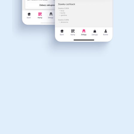
Do odwołania
45
Dla dziecka
Dom, wnętrze i ogród
POKAŻ KOD
Tylko u nas
Kod rabatowy
Govee kupon 10€ na wybrany asortyment
Książki, filmy, gry i muzyka
Erotyka
dla zakupów od 100€!
Cashback do 5%
926
Do odwołania
44
Finanse i ubezpieczenia
Komputery foto i
elektronika
POKAŻ KOD
Kod rabatowy
Motoryzacja
UGREEN kod rabatowy extra 5% na zestawy!
Odzież, obuwie i dodatki
Cashback do 4%