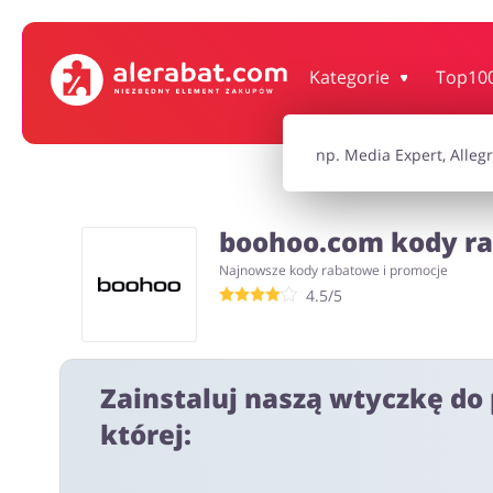
Dom, wnętrze i ogród
Książki, filmy, gr
Kategorie
Top10
Motoryzacja
Odzież, obuwie 
boohoo.com kody ra
Turystyka i Podróże
Usługi
Najnowsze kody rabatowe i promocje
4.5/5
Wszystkie kody rabatowe
Wszystkie pr
Zainstaluj naszą wtyczkę do 
której: