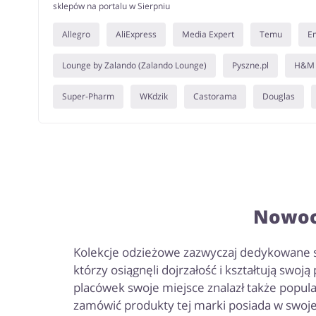
sklepów na portalu w Sierpniu
Allegro
AliExpress
Media Expert
Temu
E
Lounge by Zalando (Zalando Lounge)
Pyszne.pl
H&M
Super-Pharm
WKdzik
Castorama
Douglas
Nowoc
Kolekcje odzieżowe zazwyczaj dedykowane są
którzy osiągnęli dojrzałość i kształtują swo
placówek swoje miejsce znalazł także popul
zamówić produkty tej marki posiada w swoje