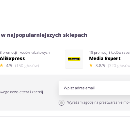
 w najpopularniejszych sklepach
8 promocji i kodów rabatowych
18 promocji i kodów rab
AliExpress
Media Expert
4/5
(150 głosów)
3.8/5
(320 głosów
owego newslettera i zacznij
Wyrażam zgodę na przetwarzanie moi