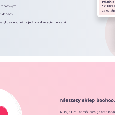
Właśnie
i rabatowymi
12,40zł
za ostat
 sklepach
szyku sklepu już za jednym kliknięciem myszki
Niestety sklep boohoo
Kliknij "like" i pomóż nam go przekona