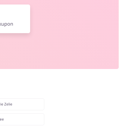
 kupon
ie Zelie
ee