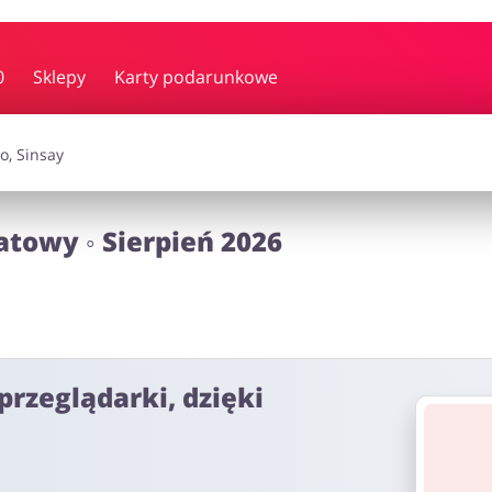
y i muzyka
Erotyka
Finanse
0
Sklepy
Karty podarunkowe
i dodatki
Prezenty i gadżety
Sp
atowy ◦ Sierpień 2026
Zdrowie i uroda
omocje
przeglądarki, dzięki