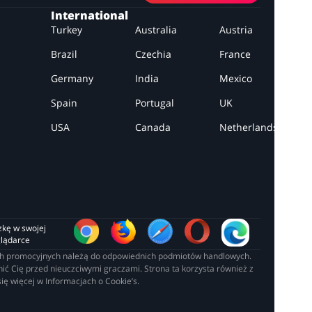
International
Turkey
Australia
Austria
Brazil
Czechia
France
Germany
India
Mexico
Spain
Portugal
UK
USA
Canada
Netherlands
zkę w swojej 
glądarce
łach promocyjnych należą do odpowiednich podmiotów handlowych.
ć Cię przed nieuczciwymi graczami. Strona ta korzysta również z
ię więcej w Informacjach o Cookie’s.