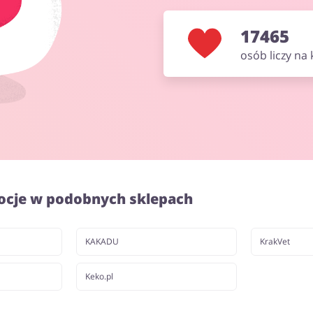
17465
osób liczy na
ocje w podobnych sklepach
KAKADU
KrakVet
Keko.pl