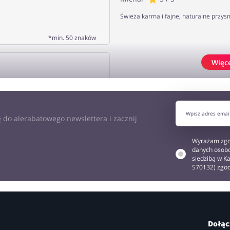
Świeża karma i fajne, naturalne przysm
*min. 50 znaków
Więc
J OPINIĘ
 do alerabatowego newslettera i zacznij
Wyrażam zgo
danych osobo
siedzibą w Ka
570132) zgo
Dołąc