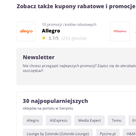
Zobacz także kupony rabatowe i promocje
10 promocji i kodów rabatowych
Allegro
3.7/5
(253 głosów)
Newsletter
Nie chcesz przegapić najlepszych promocji? Zapisz się do alerabat
oszczędzać!
30 najpopularniejszych
sklepów na portalu w Sierpniu
Allegro
AliExpress
Media Expert
Temu
E
Lounge by Zalando (Zalando Lounge)
Pyszne.pl
H&M