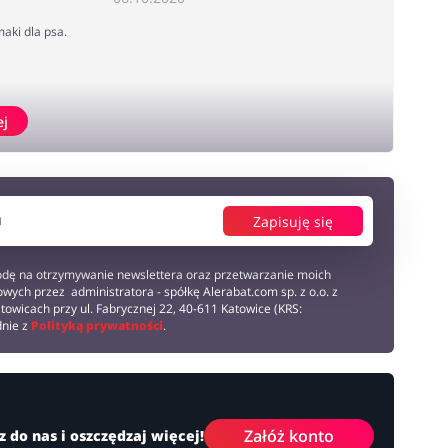
aki dla psa.
ej
Zapisuję się
dę na otrzymywanie newslettera oraz przetwarzanie moich
wych przez administratora - spółkę Alerabat.com sp. z o.o. z
towicach przy ul. Fabrycznej 22, 40-611 Katowice (KRS:
dnie z
Polityką prywatności
.
Załóż konto
z do nas i oszczędzaj więcej!