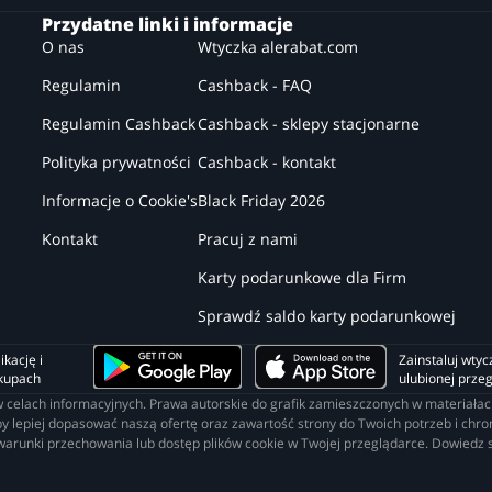
Przydatne linki i informacje
O nas
Wtyczka alerabat.com
Regulamin
Cashback - FAQ
Regulamin Cashback
Cashback - sklepy stacjonarne
Polityka prywatności
Cashback - kontakt
Informacje o Cookie's
Black Friday 2026
Kontakt
Pracuj z nami
Karty podarunkowe dla Firm
Sprawdź saldo karty podarunkowej
kację i 
Zainstaluj wtyc
akupach
ulubionej prze
o w celach informacyjnych. Prawa autorskie do grafik zamieszczonych w materia
lepiej dopasować naszą ofertę oraz zawartość strony do Twoich potrzeb i chroni
 warunki przechowania lub dostęp plików cookie w Twojej przeglądarce. Dowiedz s