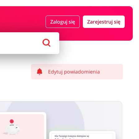
 i ubezpieczenia
Komputery foto i elektronika
Zaloguj się
Zarejestruj się
ort i hobby
AGD i RTV
Alkohole
Sklepy premium
Edytuj powiadomienia
Dla Twojego koszyka dostępne są: