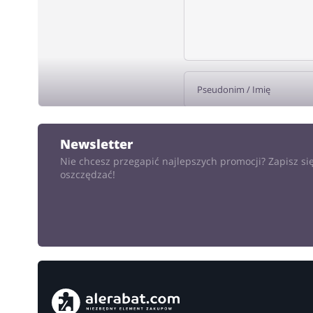
DODA
Newsletter
Nie chcesz przegapić najlepszych promocji? Zapisz się
oszczędzać!