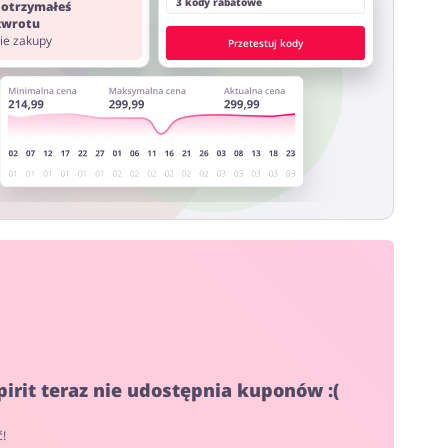
3 kody rabatowe
 otrzymałeś
 zwrotu
nie zakupy
Przetestuj kody
pirit teraz nie udostępnia kuponów :(
ć!