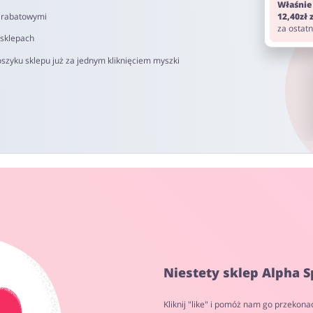
Właśnie
i rabatowymi
12,40zł
za ostat
 sklepach
szyku sklepu już za jednym kliknięciem myszki
Niestety sklep Alpha S
Kliknij "like" i pomóż nam go przekona