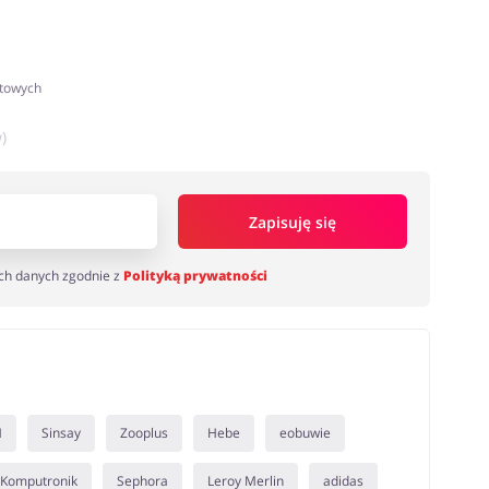
atowych
)
Zapisuję się
ch danych zgodnie z
Polityką prywatności
M
Sinsay
Zooplus
Hebe
eobuwie
Komputronik
Sephora
Leroy Merlin
adidas