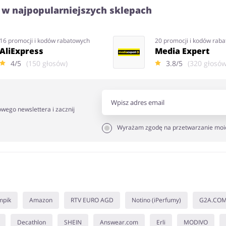
 w najpopularniejszych sklepach
16 promocji i kodów rabatowych
20 promocji i kodów rab
AliExpress
Media Expert
4/5
(150 głosów)
3.8/5
(320 głosów
owego newslettera i zacznij
Wyrażam zgodę na przetwarzanie moi
mpik
Amazon
RTV EURO AGD
Notino (iPerfumy)
G2A.CO
Decathlon
SHEIN
Answear.com
Erli
MODIVO