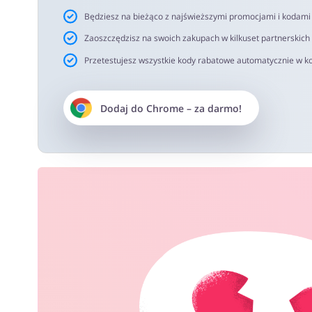
Będziesz na bieżąco z najświeższymi promocjami i kodam
Zaoszczędzisz na swoich zakupach w kilkuset partnerskich
Przetestujesz wszystkie kody rabatowe automatycznie w ko
Dodaj do
Chrome
– za darmo!