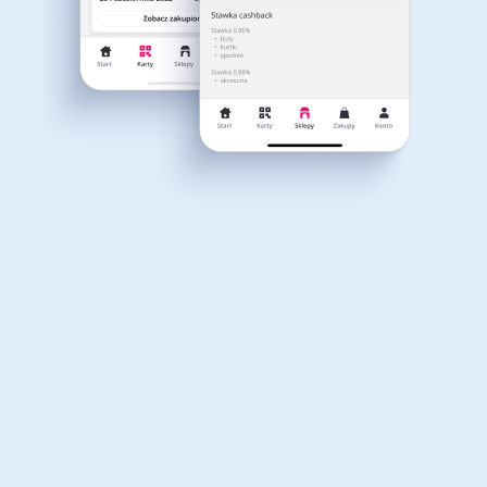
Dla dziecka
Dom, wnętrze i ogród
Właśnie otrzymałeś
12,40zł zwrotu
Książki, filmy, gry i muzyka
Erotyka
za ostatnie zakupy
Dla Twojego koszyka dostępne są:
3 kody rabatowe
Przetestuj kody
Finanse i ubezpieczenia
Komputery foto i
elektronika
Motoryzacja
Odzież, obuwie i dodatki