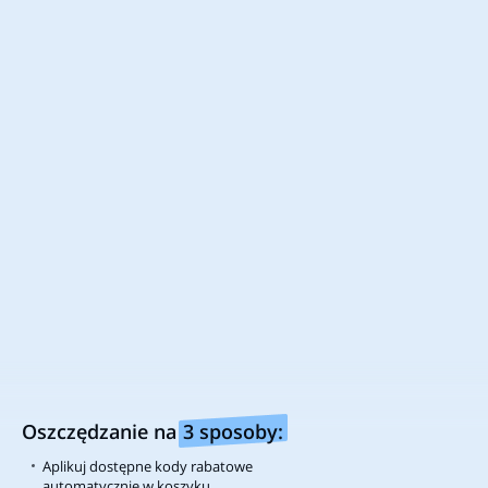
na stronie. Możesz określić warunki przechowania lub dostęp plików
cookie w Twojej przeglądarce. Dowiedz się więcej w Informacjach o
Cookie’s.
Oszczędzanie na
3 sposoby:
Aplikuj dostępne kody rabatowe
automatycznie w koszyku