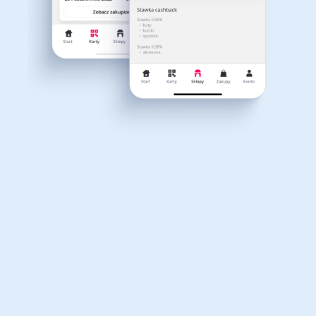
Dla dziecka
Dom, wnętrze i ogród
Właśnie otrzymałeś
12,40zł zwrotu
Książki, filmy, gry i muzyka
Erotyka
za ostatnie zakupy
Dla Twojego koszyka dostępne są:
3 kody rabatowe
Przetestuj kody
Finanse i ubezpieczenia
Komputery foto i
elektronika
Motoryzacja
Odzież, obuwie i dodatki