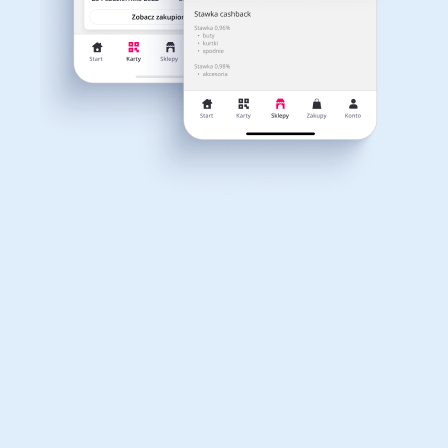
Dla dziecka
Dom, wnętrze i ogród
Właśnie otrzymałeś
12,40zł zwrotu
Książki, filmy, gry i muzyka
Erotyka
za ostatnie zakupy
Dla Twojego koszyka dostępne są:
3 kody rabatowe
Przetestuj kody
Finanse i ubezpieczenia
Komputery foto i
elektronika
Motoryzacja
Odzież, obuwie i dodatki