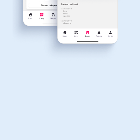
Dla dziecka
Dom, wnętrze i ogród
Właśnie otrzymałeś
12,40zł zwrotu
Książki, filmy, gry i muzyka
Erotyka
za ostatnie zakupy
Dla Twojego koszyka dostępne są:
3 kody rabatowe
Przetestuj kody
Finanse i ubezpieczenia
Komputery foto i
elektronika
Motoryzacja
Odzież, obuwie i dodatki