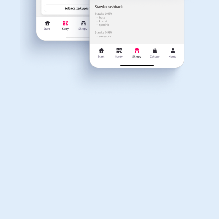
Dla dziecka
Dom, wnętrze i ogród
Właśnie otrzymałeś
12,40zł zwrotu
Książki, filmy, gry i muzyka
Erotyka
za ostatnie zakupy
Dla Twojego koszyka dostępne są:
3 kody rabatowe
Przetestuj kody
Finanse i ubezpieczenia
Komputery foto i
elektronika
Motoryzacja
Odzież, obuwie i dodatki