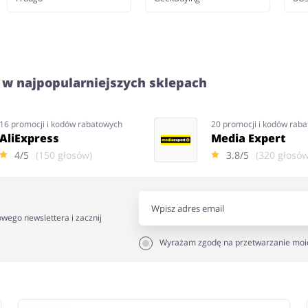
 w najpopularniejszych sklepach
16 promocji i kodów rabatowych
20 promocji i kodów rab
AliExpress
Media Expert
4/5
(150 głosów)
3.8/5
(320 głosów
owego newslettera i zacznij
Wyrażam zgodę na przetwarzanie moi