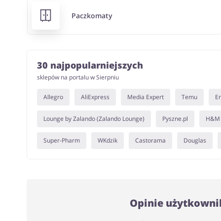
Paczkomaty
30 najpopularniejszych
sklepów na portalu w Sierpniu
Allegro
AliExpress
Media Expert
Temu
E
Lounge by Zalando (Zalando Lounge)
Pyszne.pl
H&M
Super-Pharm
WKdzik
Castorama
Douglas
Opinie użytkowni