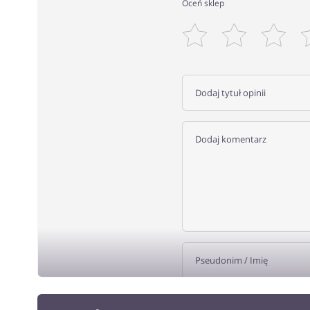
Oceń sklep
DODA