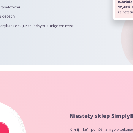
Właśnie
i rabatowymi
12,40zł
za ostat
 sklepach
szyku sklepu już za jednym kliknięciem myszki
Niestety sklep SimplyB
Kliknij "like" i pomóż nam go przekona