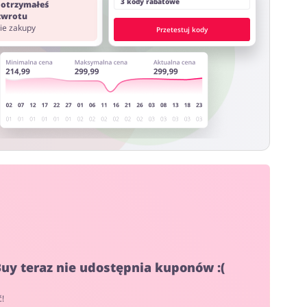
3 kody rabatowe
 otrzymałeś
 zwrotu
nie zakupy
Przetestuj kody
uy teraz nie udostępnia kuponów :(
ć!