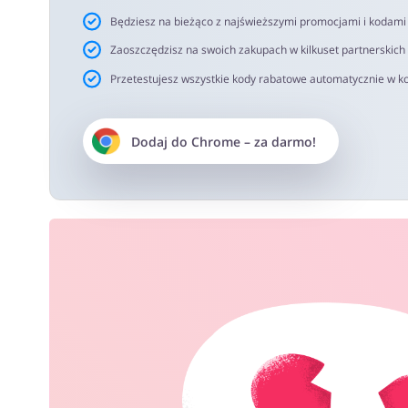
Będziesz na bieżąco z najświeższymi promocjami i kodam
Zaoszczędzisz na swoich zakupach w kilkuset partnerskich
Przetestujesz wszystkie kody rabatowe automatycznie w ko
Dodaj do
Chrome
– za darmo!