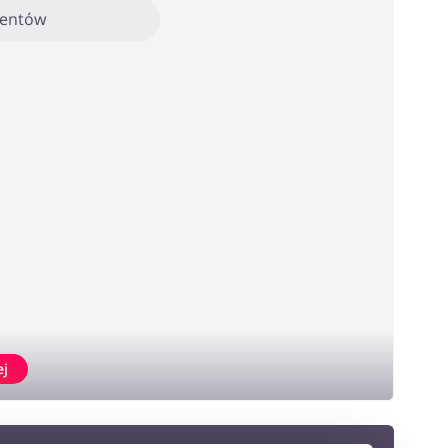
mentów
ej