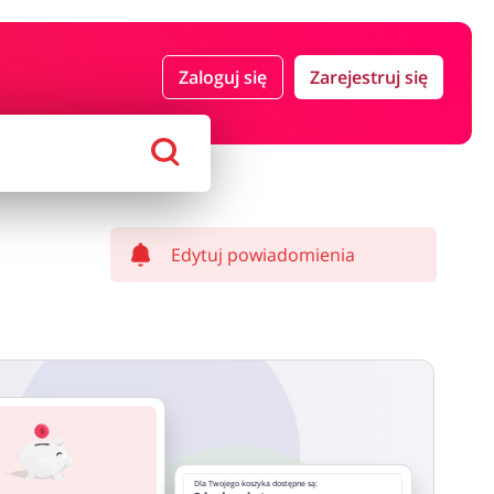
 i ubezpieczenia
Komputery foto i elektronika
Zaloguj się
Zarejestruj się
ort i hobby
AGD i RTV
Alkohole
Sklepy premium
Edytuj powiadomienia
Dla Twojego koszyka dostępne są: