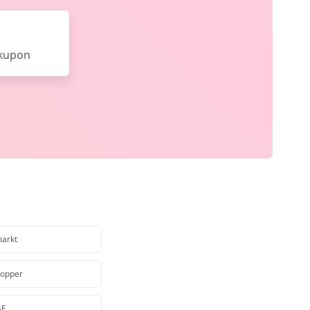
 kupon
arkt
opper
SE