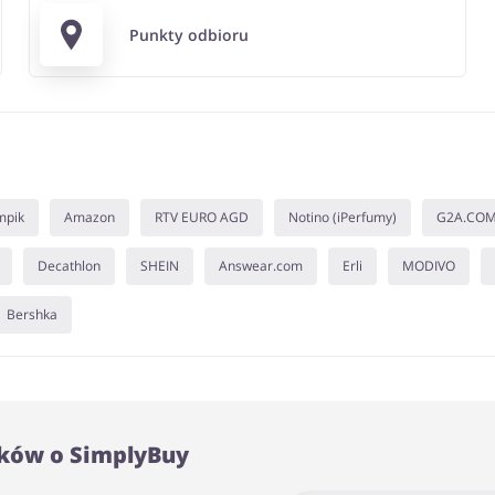
Punkty odbioru
mpik
Amazon
RTV EURO AGD
Notino (iPerfumy)
G2A.CO
Decathlon
SHEIN
Answear.com
Erli
MODIVO
Bershka
ków o SimplyBuy