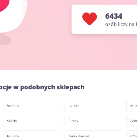
6434
osób liczy na
ocje w podobnych sklepach
Vedion
Lantre
Mim
Sferis
Eltrox
Gsh
Fruugo
GeekBuying
BO