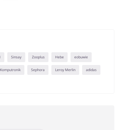
M
Sinsay
Zooplus
Hebe
eobuwie
Komputronik
Sephora
Leroy Merlin
adidas