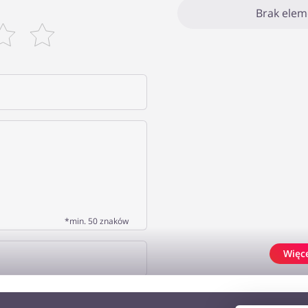
Brak ele
*min. 50 znaków
Więc
J OPINIĘ