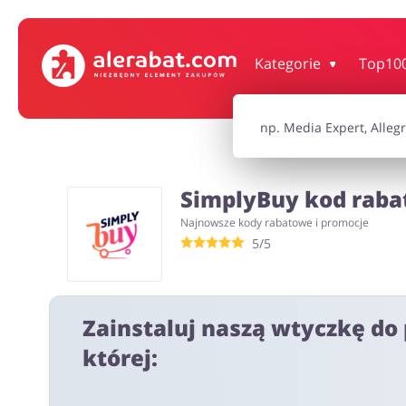
Dom, wnętrze i ogród
Książki, filmy, gr
Kategorie
Top10
Motoryzacja
Odzież, obuwie 
SimplyBuy kod rabat
Turystyka i Podróże
Usługi
Najnowsze kody rabatowe i promocje
5/5
Wszystkie kody rabatowe
Wszystkie pr
Zainstaluj naszą wtyczkę do 
której: