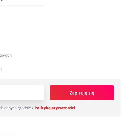
atowych
)
Zapisuję się
ch danych zgodnie z
Polityką prywatności