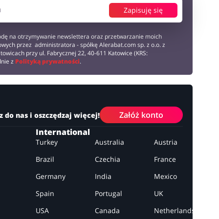
Zapisuję się
dę na otrzymywanie newslettera oraz przetwarzanie moich
wych przez administratora - spółkę Alerabat.com sp. z o.o. z
towicach przy ul. Fabrycznej 22, 40-611 Katowice (KRS:
dnie z
Polityką prywatności
.
Załóż konto
z do nas i oszczędzaj więcej!
International
Turkey
Australia
Austria
Brazil
Czechia
France
Germany
India
Mexico
Spain
Portugal
UK
USA
Canada
Netherlands