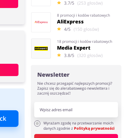
3.7/5
(253 głosów)
8 promocji i kodów rabatowych
AliExpress
4/5
(150 głosów)
18 promocji i kodów rabatowych
Media Expert
3.8/5
(320 głosów)
Newsletter
Nie chcesz przegapić najlepszych promocji?
Zapisz się do alerabatowego newslettera i
zacznij oszczędzać!
ck
Wyrażam zgodę na przetwarzanie moich
danych zgodnie z
Polityką prywatności