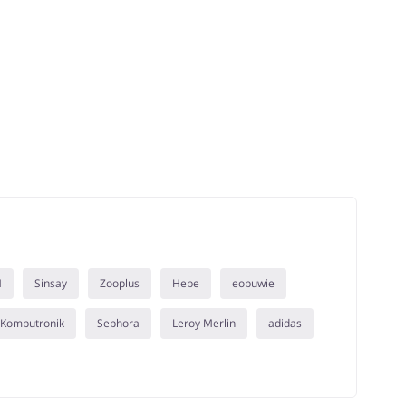
M
Sinsay
Zooplus
Hebe
eobuwie
Komputronik
Sephora
Leroy Merlin
adidas