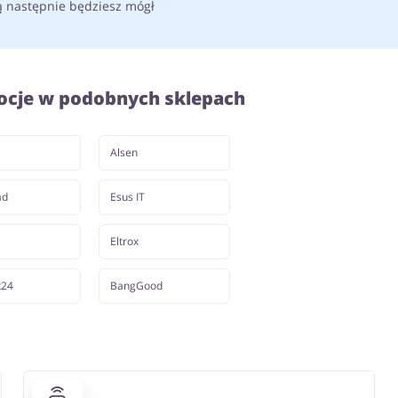
ą następnie będziesz mógł
ocje w podobnych sklepach
Alsen
ad
Esus IT
Eltrox
t24
BangGood