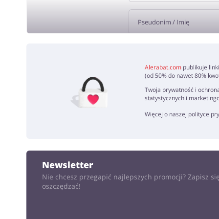
DODA
Alerabat.com
publikuje lin
(od 50% do nawet 80% kwoty
Twoja prywatność i ochrona
statystycznych i marketing
Więcej o naszej polityce p
Newsletter
Nie chcesz przegapić najlepszych promocji? Zapisz się
oszczędzać!