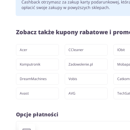
Cashback otrzymasz za zakup karty podarunkowej, któr
opłacić swoje zakupy w powyższych sklepach.
Zobacz także kupony rabatowe i prom
Acer
CCleaner
IObit
Komputronik
Zadowolenie.pl
Mobap
DreamMachines
Vobis
Catkom
Avast
AVG
TechSa
Opcje płatności