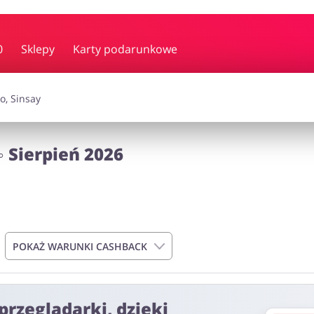
y i muzyka
Erotyka
Finanse
0
Sklepy
Karty podarunkowe
i dodatki
Prezenty i gadżety
Sp
 Sierpień 2026
Zdrowie i uroda
omocje
POKAŻ WARUNKI CASHBACK
przeglądarki, dzięki
do 72h od momentu złożenia zamówienia. Nie dotyczy on kosztów d