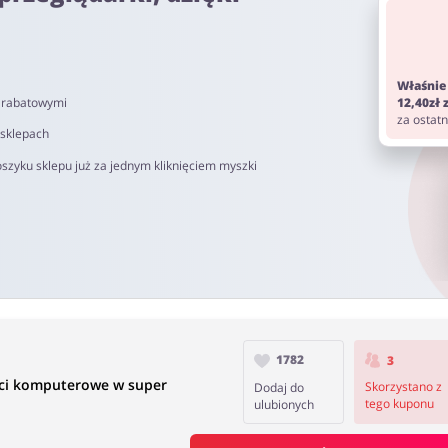
om. Pamiętaj aby przed zakupem wyłączyć AdBlock oraz aby nie korz
Właśnie
i rabatowymi
12,40zł
o 90 dni.
za ostat
 sklepach
szyku sklepu już za jednym kliknięciem myszki
1782
3
ści komputerowe w super
Skorzystano z
Dodaj do
tego kuponu
ulubionych