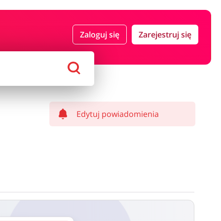
 i ubezpieczenia
Komputery foto i elektronika
Zaloguj się
Zarejestruj się
ort i hobby
AGD i RTV
Alkohole
Sklepy premium
Edytuj powiadomienia
ostawy oraz może być naliczony od kwoty zamówienia