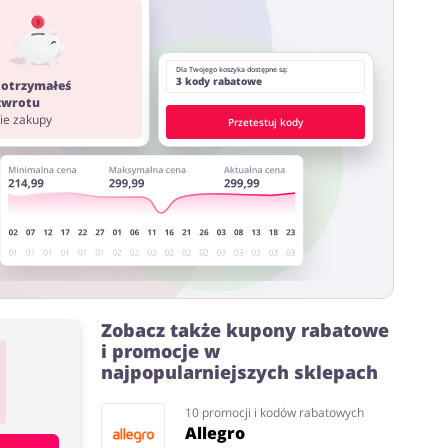
ystać z innych stron lub rozszerzeń do przeglądarki
Dla Twojego koszyka dostępne są:
3 kody rabatowe
 otrzymałeś
 zwrotu
nie zakupy
Przetestuj kody
Zobacz także kupony rabatowe
i promocje w
najpopularniejszych sklepach
10 promocji i kodów rabatowych
Allegro