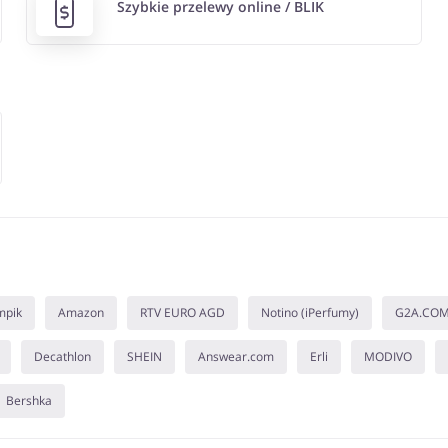
Szybkie przelewy online / BLIK
mpik
Amazon
RTV EURO AGD
Notino (iPerfumy)
G2A.CO
Decathlon
SHEIN
Answear.com
Erli
MODIVO
Bershka