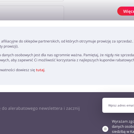
Więc
J OPINIĘ
ki afiliacyjne do sklepów partnerskich, od których otrzymuje prowizję za sprzedaż
 prowizji).
 danych osobowych jest dla nas ogromnie ważna. Pamiętaj, że nigdy nie sprzeda
owych, aby zapewnić Ci możliwość korzystania z najlepszych kuponów rabatowyc
rywatności dowiesz się
tutaj
.
 do alerabatowego newslettera i zacznij
Wyrażam zgo
danych osobo
siedzibą w Ka