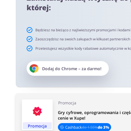
netto. Rekomendujemy korzystanie z wtyczki alerabat.c
której:
oferujących kody rabatowe lub cashback.
Czas akceptacji cashback:
Będziesz na bieżąco z najświeższymi promocjami i kodam
Średni czas akceptacji Cashback w Xupe wynosi od 40 d
Zaoszczędzisz na swoich zakupach w kilkuset partnerskich
Przetestujesz wszystkie kody rabatowe automatycznie w ko
Dodaj do
Chrome
– za darmo!
Promocja
Gry cyfrowe, oprogramowania i czę
cenie w Xupe!
Promocja
Cashback
do 1.55%
do 3%