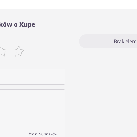
ków o Xupe
Brak ele
*min. 50 znaków