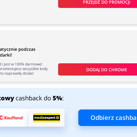
PRZEJDŹ DO PROMOCJI
atycznie podczas
darki!
nd i jest w 100% darmowe!
rzetestujesz wszystkie kody
DODAJ DO 
CHROME
to naprawdę działa!
towy
cashback do
5%
:
Odbierz cashba