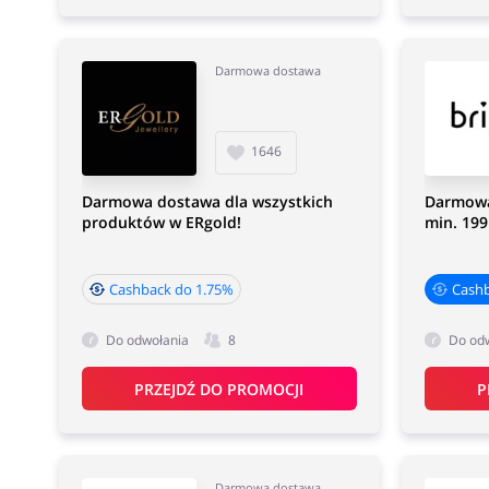
Darmowa dostawa
1646
Darmowa dostawa dla wszystkich
Darmowa
produktów w ERgold!
min. 199 
Cashback do 1.75%
Cash
Do odwołania
8
Do od
PRZEJDŹ DO PROMOCJI
P
Darmowa dostawa