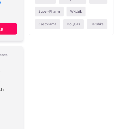
Super-Pharm
WKdzik
Castorama
Douglas
Bershka
JI
stawa
ch