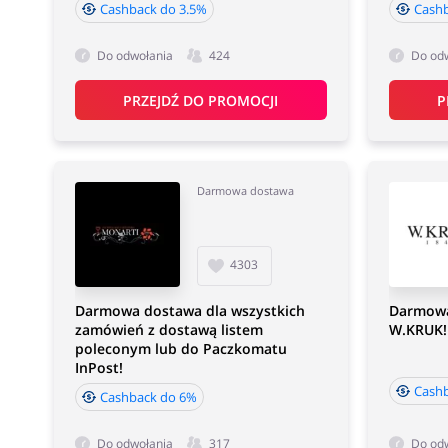
Cashback do 3.5%
Cash
Do odwołania
424
Do od
PRZEJDŹ DO PROMOCJI
P
Darmowa dostawa
4303
Darmowa dostawa dla wszystkich
Darmowa
zamówień z dostawą listem
W.KRUK!
poleconym lub do Paczkomatu
InPost!
Cash
Cashback do 6%
Do odwołania
317
Do od