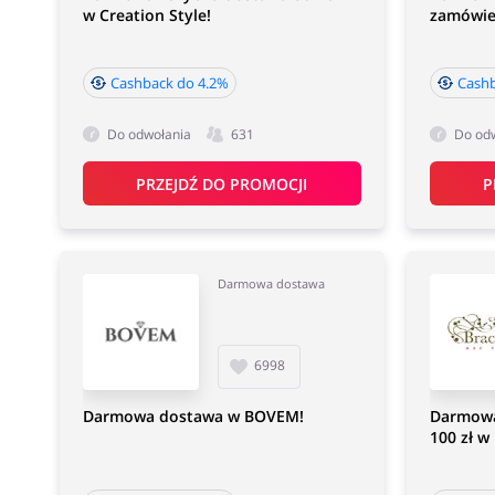
w Creation Style!
zamówień
Cashback do 4.2%
Cash
Do odwołania
631
Do od
PRZEJDŹ DO PROMOCJI
P
Darmowa dostawa
6998
Darmowa dostawa w BOVEM!
Darmowa
100 zł w