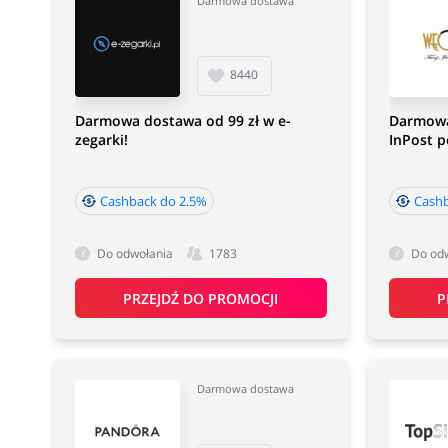
Darmowa dostawa
8440
Darmowa dostawa od 99 zł w e-
Darmowa
zegarki!
InPost p
Cashback do 2.5%
Cash
Do odwołania
1783
Do od
PRZEJDŹ DO PROMOCJI
P
Darmowa dostawa