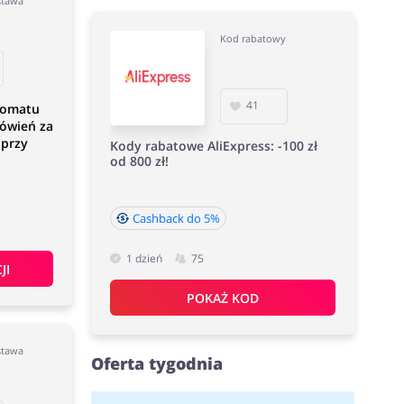
stawa
Kod rabatowy
41
komatu
mówień za
 przy
Kody rabatowe AliExpress: -100 zł
od 800 zł!
Cashback do 5%
1 dzień
75
JI
POKAŻ KOD
stawa
Oferta tygodnia