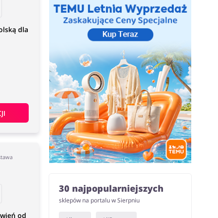
lską dla
JI
stawa
30 najpopularniejszych
sklepów na portalu w Sierpniu
wień od