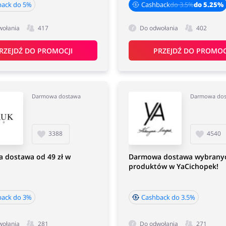
back do 5%
Cashback
do 3.5%
do 5.25%
wołania
417
Do odwołania
402
RZEJDŹ DO PROMOCJI
PRZEJDŹ DO PROMOC
Darmowa dostawa
Darmowa do
3388
4540
 dostawa od 49 zł w
Darmowa dostawa wybrany
produktów w YaCichopek!
back do 3%
Cashback do 3.5%
wołania
281
Do odwołania
271