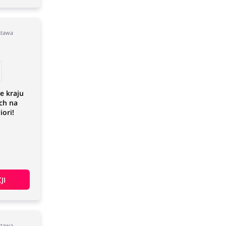
stawa
e kraju
ch na
iori!
JI
stawa