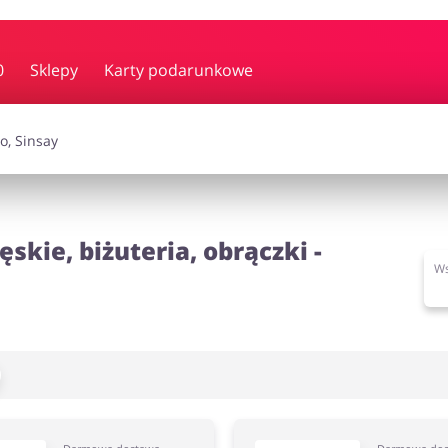
y i muzyka
Erotyka
Finanse
0
Sklepy
Karty podarunkowe
i dodatki
Prezenty i gadżety
Sp
Zdrowie i uroda
skie, biżuteria, obrączki -
Ws
omocje