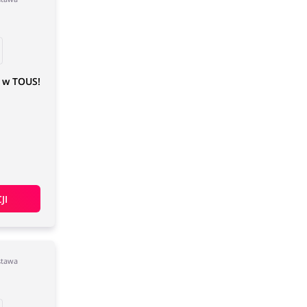
 w TOUS!
JI
stawa