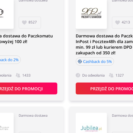
Darmowa dostawa
Darmowa do
8527
4213
 dostawa do Paczkomatu
Darmowa dostawa do Pacz
owyżej 100 zł!
InPost i Pocztex48h dla za
min. 99 zł lub kurierem DPD
zakupach od 350 zł!
back do 2%
Cashback do 5%
wołania
1433
Do odwołania
1327
RZEJDŹ DO PROMOCJI
PRZEJDŹ DO PROMOC
Darmowa dostawa
Darmowa do