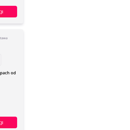
JI
stawa
upach od
JI