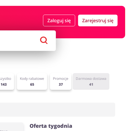
 i ubezpieczenia
Komputery foto i elektronika
Zaloguj się
Zarejestruj się
ort i hobby
AGD i RTV
Alkohole
Sklepy premium
zystko
Kody rabatowe
Promocje
Darmowa dostawa
143
65
37
41
Oferta tygodnia