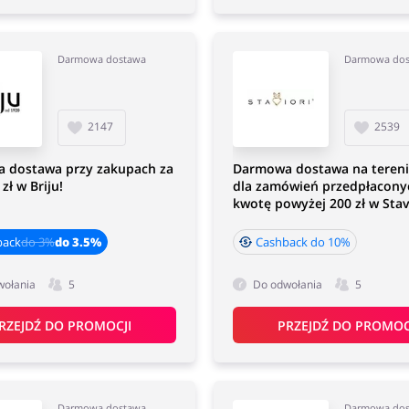
Darmowa dostawa
Darmowa do
2147
2539
 dostawa przy zakupach za
Darmowa dostawa na tereni
zł w Briju!
dla zamówień przedpłacony
kwotę powyżej 200 zł w Stav
back
do 3%
do 3.5%
Cashback do 10%
wołania
5
Do odwołania
5
RZEJDŹ DO PROMOCJI
PRZEJDŹ DO PROMOC
Darmowa dostawa
Darmowa do