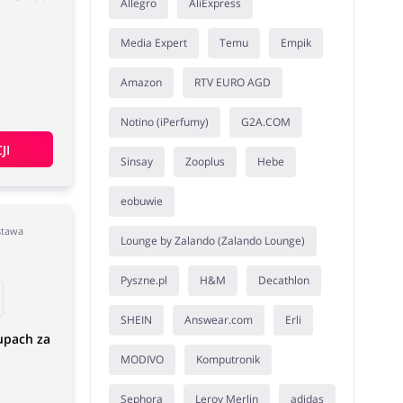
Allegro
AliExpress
Media Expert
Temu
Empik
Amazon
RTV EURO AGD
Notino (iPerfumy)
G2A.COM
JI
Sinsay
Zooplus
Hebe
eobuwie
stawa
Lounge by Zalando (Zalando Lounge)
Pyszne.pl
H&M
Decathlon
SHEIN
Answear.com
Erli
upach za
MODIVO
Komputronik
Sephora
Leroy Merlin
adidas