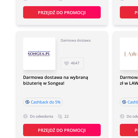
PRZEJDŹ DO PROMOCJI
P
Darmowa dostawa
4647
Darmowa dostawa na wybraną
Darmowa
biżuterię w Songea!
zł w LAW
Cashback do 5%
Cash
Do odwołania
22
Do od
PRZEJDŹ DO PROMOCJI
P