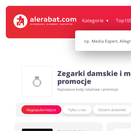
Dom, wnętrze i ogród
Książki, filmy, gr
Kategorie
Top10
Motoryzacja
Odzież, obuwie 
Turystyka i Podróże
Usługi
Zegarki damskie i mę
promocje
Wszystkie kody rabatowe
Najnowsze kody rabatowe i promocje
Wszystkie pr
Najpopularniejsze
Tylko u nas
Ostatni dzwonek!