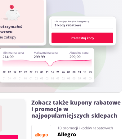
ystać z innych stron lub rozszerzeń do przeglądarki
Dla Twojego koszyka dostępne są:
3 kody rabatowe
 otrzymałeś
 zwrotu
nie zakupy
Przetestuj kody
Zobacz także kupony rabatowe
i promocje w
najpopularniejszych sklepach
10 promocji i kodów rabatowych
Allegro