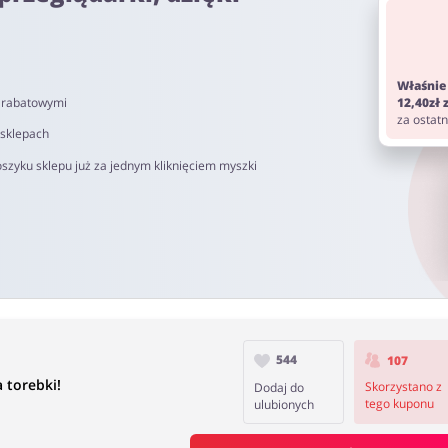
om. Pamiętaj aby przed zakupem wyłączyć AdBlock oraz aby nie korz
Właśnie
i rabatowymi
12,40zł
 od 40 do 90 dni.
za ostat
 sklepach
szyku sklepu już za jednym kliknięciem myszki
544
107
 torebki!
Skorzystano z
Dodaj do
tego kuponu
ulubionych