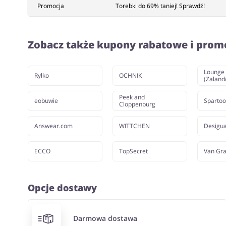
Promocja
Torebki do 69% taniej! Sprawdź!
Zobacz także kupony rabatowe i prom
Lounge 
Ryłko
OCHNIK
(Zaland
Peek and
eobuwie
Spartoo
Cloppenburg
Answear.com
WITTCHEN
Desigua
ECCO
TopSecret
Van Gra
Opcje dostawy
Darmowa dostawa