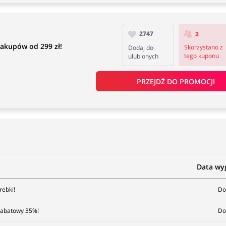
2747
2
akupów od 299 zł!
Skorzystano z
Dodaj do
tego kuponu
ulubionych
PRZEJDŹ DO PROMOCJI
Data wy
rebki!
Do
 rabatowy 35%!
Do