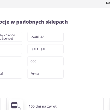
Do
ocje w podobnych sklepach
by Zalando
LAURELLA
o Lounge)
QUIOSQUE
l
CCC
af
Remix
100 dni na zwrot