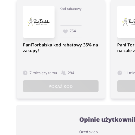
Kod rabatowy
754
PaniTorbalska kod rabatowy 35% na
Pani To
zakupy!
na całe 
7 miesięcy temu
294
11 mi
POKAŻ KOD
Opinie użytkowni
Oceń sklep