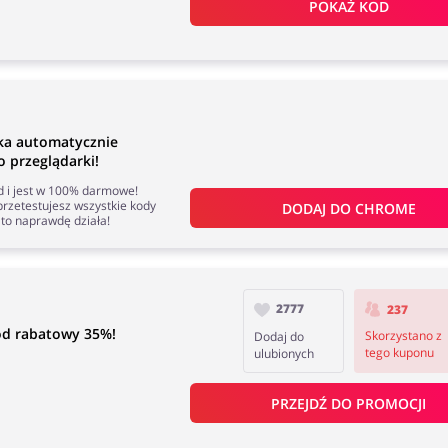
POKAŻ KOD
ka automatycznie
 przeglądarki!
nd i jest w 100% darmowe!
rzetestujesz wszystkie kody
DODAJ DO 
CHROME
to naprawdę działa!
2777
237
kod rabatowy 35%!
Skorzystano z
Dodaj do
tego kuponu
ulubionych
PRZEJDŹ DO PROMOCJI