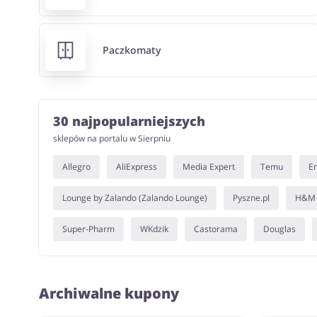
Paczkomaty
30 najpopularniejszych
sklepów na portalu w Sierpniu
Allegro
AliExpress
Media Expert
Temu
E
Lounge by Zalando (Zalando Lounge)
Pyszne.pl
H&M
Super-Pharm
WKdzik
Castorama
Douglas
Archiwalne kupony