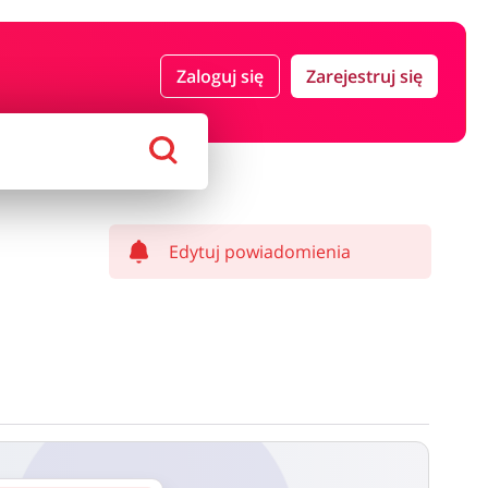
 i ubezpieczenia
Komputery foto i elektronika
Zaloguj się
Zarejestruj się
ort i hobby
AGD i RTV
Alkohole
Sklepy premium
Edytuj powiadomienia
ostawy oraz może być naliczony od kwoty zamówienia