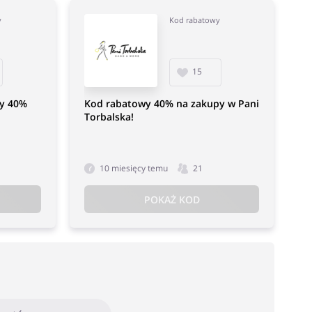
y
Kod rabatowy
15
wy 40%
Kod rabatowy 40% na zakupy w Pani
Torbalska!
10 miesięcy temu
21
POKAŻ KOD