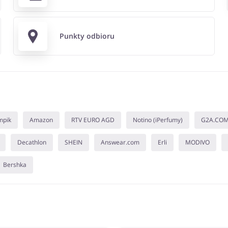
Punkty odbioru
mpik
Amazon
RTV EURO AGD
Notino (iPerfumy)
G2A.CO
Decathlon
SHEIN
Answear.com
Erli
MODIVO
Bershka