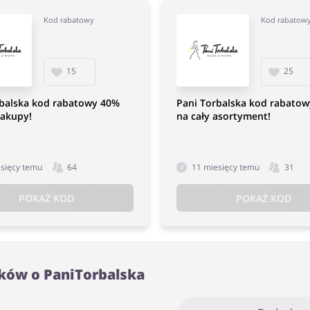
Kod rabatowy
Kod rabatow
15
25
rbalska kod rabatowy 40%
Pani Torbalska kod rabato
zakupy!
na cały asortyment!
esięcy temu
64
11 miesięcy temu
31
POKAŻ KOD
POKAŻ KOD
ków o PaniTorbalska