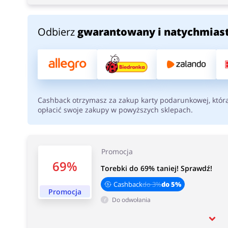
Odbierz
gwarantowany i natychmias
Cashback otrzymasz za zakup karty podarunkowej, któr
opłacić swoje zakupy w powyższych sklepach.
Promocja
69%
Torebki do 69% taniej! Sprawdź!
Cashback
do 3%
do 5%
Promocja
Do odwołania