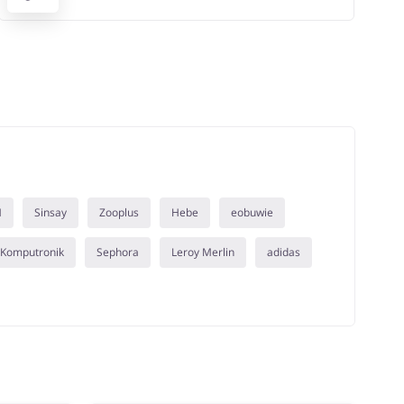
M
Sinsay
Zooplus
Hebe
eobuwie
Komputronik
Sephora
Leroy Merlin
adidas