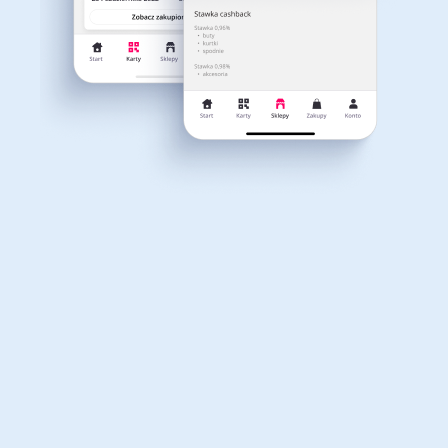
PRZEJDŹ DO PROMOCJI
Dla dziecka
Dom, wnętrze i ogród
Promocja
Zestawy upominkowe nawet do 60% taniej!
Cashback do 1%
Książki, filmy, gry i muzyka
Erotyka
6114
Do odwołania
910
PRZEJDŹ DO PROMOCJI
Finanse i ubezpieczenia
Komputery foto i
elektronika
Promocja
Zapisz się do newslettera i otrzymaj kod
rabatowy 5% na pierwsze zakupy!
Cashback do 2.5%
Motoryzacja
Odzież, obuwie i dodatki