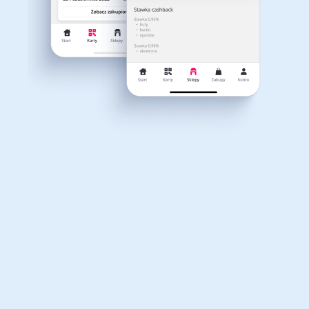
Dla dziecka
Dom, wnętrze i ogród
Ulubione marki
Kategorie
Książki, filmy, gry i muzyka
Erotyka
Finanse i ubezpieczenia
Komputery foto i
elektronika
Motoryzacja
Odzież, obuwie i dodatki