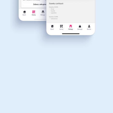
Dla dziecka
Dom, wnętrze i ogród
Ulubione marki
Kategorie
Książki, filmy, gry i muzyka
Erotyka
Finanse i ubezpieczenia
Komputery foto i
elektronika
Motoryzacja
Odzież, obuwie i dodatki